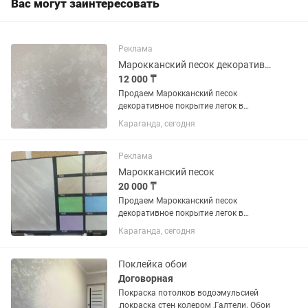
Вас могут заинтересовать
Реклама
Марокканский песок декоративное покрытие
12 000 ₸
Продаем Марокканский песок
декоративное покрытие легок в
нанесении наносится кистью или
Караганда, сегодня
валиком имеет жемчужный перелив
так же колеруется в любые цвета 3кг
хватает на 26 Квадратов отправка в
Реклама
регионы
Марокканский песок
20 000 ₸
Продаем Марокканский песок
декоративное покрытие легок в
нанесении наносится кистью или
Караганда, сегодня
валиком имеет жемчужный перелив
так же колеруется в любые цвета 6 кг-
хватает до 40 квадратов отправка в
Поклейка обои
регионы
Договорная
Покраска потолков водоэмульсией
,покраска стен колером ,Галтели. Обои