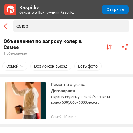
Kaspi.kz
Открыть
Открыть в Приложении Kaspi.kz
Объявления по запросу колер в
Семее
1 объявление
Семей
Возможен выезд
Есть фото
Ремонт и отделка
Договорная
Окрашу водоэмульсией.(500т.кв.м .,
колер 600).Обои6000.левкас
Семей, 10 июля