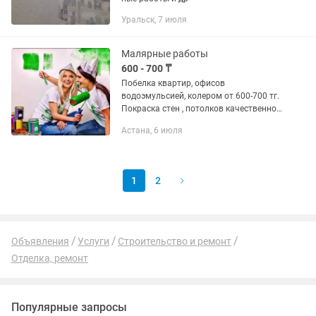
Уральск, 7 июля
Малярные работы
600 - 700 ₸
Побелка квартир, офисов
водоэмульсией, колером от 600-700 тг.
Покраска стен , потолков качественной
краской - ТИККУРИЛА-ДЕЛЮКС-
Астана, 6 июля
МАРШАЛ Поклейка обоев, покраска
потолков. Быстро,качественно, чисто
,...
1
2
Объявления
Услуги
Строительство и ремонт
Отделка, ремонт
Популярные запросы