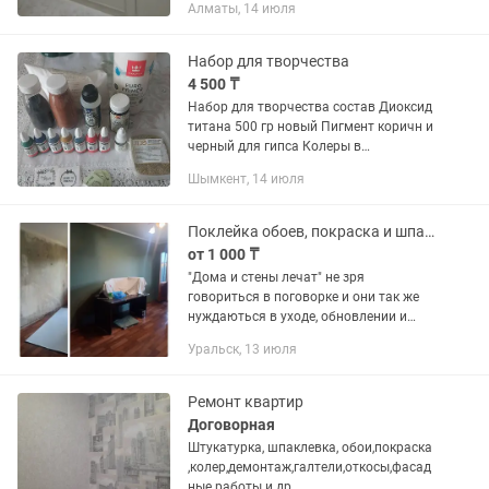
Алматы, 14 июля
уборкой .. Обои.Все качественно
Пишите отвечу 87980 АлишерМастер.
Набор для творчества
4 500 ₸
Набор для творчества состав Диоксид
титана 500 гр новый Пигмент коричн и
черный для гипса Колеры в
ассортименте Краситель белый для
Шымкент, 14 июля
эпоксидки Лак каденс аква стоун Лак
фазенда сольвент основа...
Поклейка обоев, покраска и шпаклевка стен
от 1 000 ₸
"Дома и стены лечат" не зря
говориться в поговорке и они так же
нуждаються в уходе, обновлении и
просто освежить. Мы предлагаем свои
Уральск, 13 июля
услуги по их уходу, поклейке обоев ( от
5000 тыс.за...
Ремонт квартир
Договорная
Штукатурка, шпаклевка, обои,покраска
,колер,демонтаж,галтели,откосы,фасад
ные работы и др