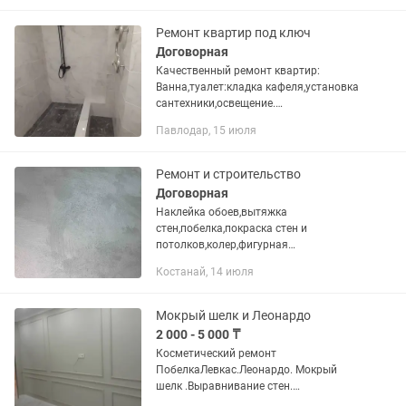
Ремонт квартир под ключ
Договорная
Качественный ремонт квартир:
Ванна,туалет:кладка кафеля,установка
сантехники,освещение.
Комнаты:Выравнивание
Павлодар, 15 июля
стен,потолков,колер,обои,панели,
галтели,наливные...
Ремонт и строительство
Договорная
Наклейка обоев,вытяжка
стен,побелка,покраска стен и
потолков,колер,фигурная
штукатурка,обращайтесь по т
Костанай, 14 июля
Мокрый шелк и Леонардо
2 000 - 5 000 ₸
Косметический ремонт
ПобелкаЛевкас.Леонардо. Мокрый
шелк .Выравнивание стен.
квартир.домов.покраска колером с