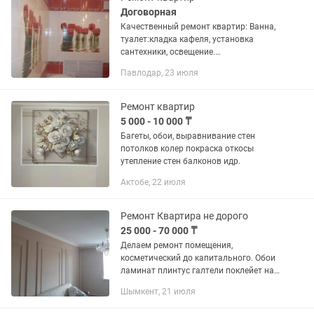
Договорная
Качественный ремонт квартир: Ванна,
туалет:кладка кафеля, установка
сантехники, освещение.
Комнаты:Выравнивание стен,
Павлодар, 23 июля
потолков, колер, обои, панели, Галтели,
наливные полы, ламинат, линолеум,...
Ремонт квартир
5 000 - 10 000 ₸
Багеты, обои, выравнивание стен
потолков колер покраска откосы
утепление стен балконов идр.
Актобе, 22 июля
Ремонт Квартира не дорого
25 000 - 70 000 ₸
Делаем ремонт помещения,
косметический до капитального. Обои
ламинат плинтус галтели поклейет на
45 градусов без стик. Вравривание
Шымкент, 21 июля
стену, шпатлевать красить с колером,
декоративные штукатурки,...