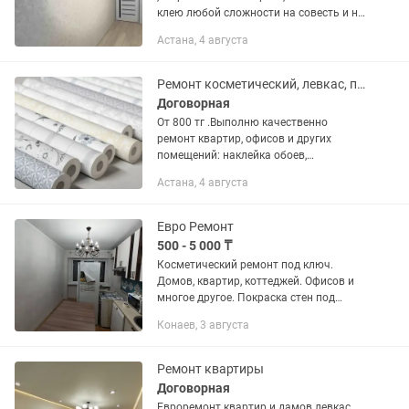
клею любой сложности на совесть и на
качество. Быстро и аккуратно. Стаж
Астана, 4 августа
более 8 лет . Инструменты есть.
Звоните.
Ремонт косметический, левкас, покраска, колер
Договорная
От 800 тг .Выполню качественно
ремонт квартир, офисов и других
помещений: наклейка обоев,
выравнивание и покраска стен,
Астана, 4 августа
галтели, откосы. Специалист с
большим опытом. Быстро,
качественно, срочно,...
Евро Ремонт
500 - 5 000 ₸
Косметический ремонт под ключ.
Домов, квартир, коттеджей. Офисов и
многое другое. Покраска стен под
колер линолеума и других напольных
Конаев, 3 августа
покрытий Левкас стен под обои.
Покраска стен потолков разными...
Ремонт квартиры
Договорная
Евроремонт квартир и дамов левкас