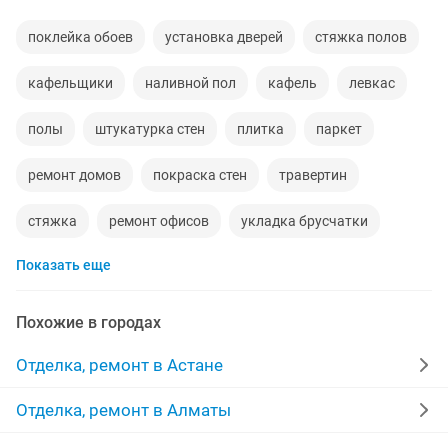
поклейка обоев
установка дверей
стяжка полов
кафельщики
наливной пол
кафель
левкас
полы
штукатурка стен
плитка
паркет
ремонт домов
покраска стен
травертин
стяжка
ремонт офисов
укладка брусчатки
Показать еще
установка плинтусов
откосы
утепление
укладка линолеума
обой цен
плинтус
Похожие в городах
мрамор
побелка
обой
Отделка, ремонт в Астане
ремонт квартир домов
побелка покраска
Отделка, ремонт в Алматы