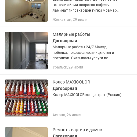
галтели абоии пакраска кафель
ламинат гипсакардон гипки мрамар
декаративные работы ( еонардо шолк
Жезказган, 29 июля
карта мира и.т.д делюкс тикурила
колерам выравнивание стен и...
Малярные работы
Договорная
Малярные работы 24/7 Маляр,
побелка, покраска лестницы стен и
потолков. Оказываем услуги по
малярным работам. Эмульсия, колер,
Уральск, 29 июля
побелка, без воздушная покраска
больших объемов быстро и
качественно...
Колер MAXICOLOR
Договорная
Колер MAXICOLOR концентрат (Россия)
Астана, 26 июля
Ремонт квартир и домов
Договорная