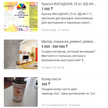
Краска ФАСАДНАЯ, 25 кг; ВД-АК-111, эмульсия для фасадов, белоснежная.
7 500 ₸
Краска ФАСАДНАЯ, 25 кг; ВД-АК-111,
эмульсия для фасадов, белоснежная.
Для внутренних и наружных работ.
Объем ведра:Ведро 25 кг, Цена указана
Караганда, 21 июля
за ведро, в тенге. Минимальный
заказ:4 (четыре) ведра....
Маляр_покраска_ремонт_ремонт под ключ_отделочные работы_отделка_леонардо_
5 000 - 500 000 ₸
Создаю интерьер, который восхищает!
Мечтаете о стильном, уютном и
безупречном пространстве? Я
превращу ваши стены в произведение
Атырау, 20 июля
искусства! 🎨 Идеальная отделка от
мастера с опытом! ✅ Абсолютно...
Колер паста
300 ₸
Продам колер паста.Цвет
лаванда.3шт. Цена договорная за 1шт.
Усть-Каменогорск, 18 июля