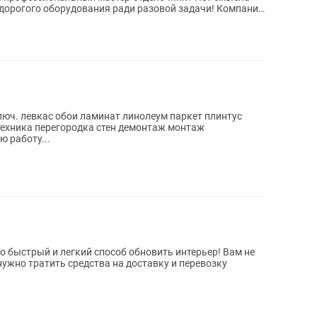
у дорогого оборудования ради разовой задачи! Компания
люч. левкас обои ламинат линолеум паркет плинтус
ехника перегородка стен демонтаж монтаж
 работу...
о быстрый и легкий способ обновить интерьер! Вам не
нужно тратить средства на доставку и перевозку