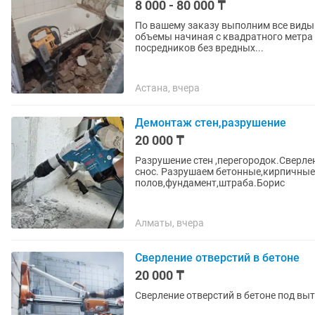
8 000 - 80 000 ₸
По вашему заказу выполним все виды демонтажных работ 
объемы начиная с квадратного метра 
посредников без вредных...
Астана, вчера
Демонтаж стен,разрушение
20 000 ₸
Разрушение стен ,перегородок.Сверле
снос. Разрушаем бетонные,кирпичные
полов,фундамент,штраба.Борис
Алматы, вчера
Сверление отверстий в бетоне
20 000 ₸
Сверление отверстий в бетоне под вы