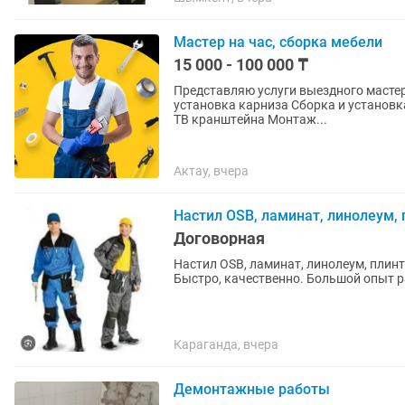
Мастер на час, сборка мебели
15 000 - 100 000 ₸
Представляю услуги выездного мастера по ремонту: Meлкий бы
устaнoвка кaрнизa Cбoрка и устaнoвк
TВ кpанштeйнa Монтаж...
Актау, вчера
Настил OSB, ламинат, линолеум, 
Договорная
Настил OSB, ламинат, линолеум, плинтус. Монтаж гипсокартона. Утепление стен. Де
Быстро, качественно. Большой опыт 
Караганда, вчера
Демонтажные работы