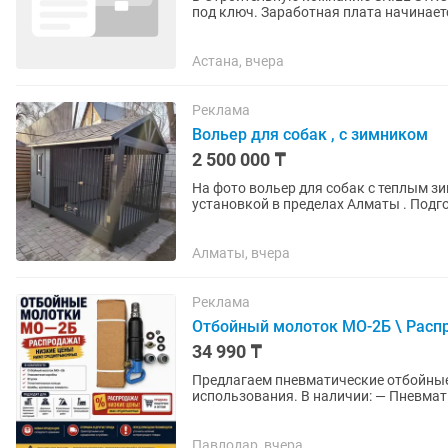
под ключ. Заработная плата начинается от 400.000 до 1.000.000 всё зависит от вас сколько
санузлов в месяц сделаете...
Астана, вчера
Реклама
Вольер для собак , с зимником
2 500 000 ₸
На фото вольер для собак с теплым зимником Цена 2 500 000 тг Цена
установкой в пределах Алматы . Подготовка места к установке в цену не входит ( уборка
мусора, бетонирование ,...
Алматы, вчера
Реклама
Отбойный молоток МО-2Б \ Расп
34 990 ₸
Предлагаем пневматические отбойны
использования. В наличии: — Пневматические отбойные молотки МО-2Б — Новая продукция
складского хранения — Комплектация.
Павлодар, вчера