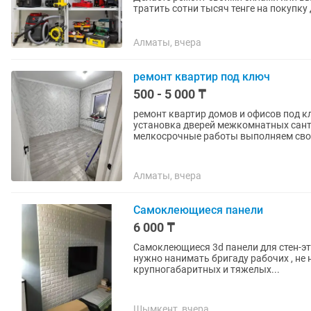
тратить сотни тысяч тенге на покупк
Trade Energy предоставит...
Алматы, вчера
ремонт квартир под ключ
500 - 5 000 ₸
ремонт квартир домов и офисов под к
установка дверей межкомнатных сант
мелкосрочные работы выполняем свою
Алматы, вчера
Самоклеющиеся панели
6 000 ₸
Самоклеющиеся 3d панели для стен-эт
нужно нанимать бригаду рабочих , не 
крупногабаритных и тяжелых...
Шымкент, вчера