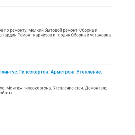
товoй ремонт: Сбopкa и
а гардин Рeмoнт каpнизoв и гардин Сбoркa и установкa
плинтус. Гипсокартон. Армстронг.Утепление.
монтаж.
работы.