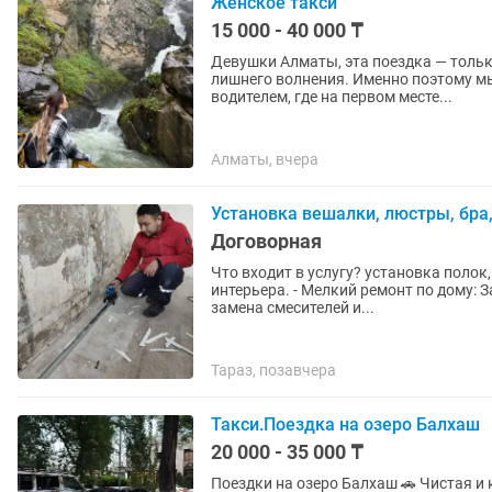
Женское такси
15 000 - 40 000 ₸
Девушки Алматы, эта поездка — только для вас. 💗 Иногда хочетс
лишнего волнения. Именно поэтому мы
водителем, где на первом месте...
Алматы, вчера
Установка вешалки, люстры, бра
Договорная
Что входит в услугу? установка полок, зеркал, карнизов, вешалок и других элементов
интерьера. - Мелкий ремонт по дому: Замена розеток, выключателей, мелкий электромонтаж,
замена смесителей и...
Тараз, позавчера
Такси.Поездка на озеро Балхаш
20 000 - 35 000 ₸
Поездки на озеро Балхаш 🚗 Чистая и комфортная машина с кондиционером. ✔ Поездка на