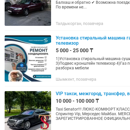
Балхаш и обратно ✔ Возможна поездка
По времени не...
Талдыкорган, позавчера
Установка стиральный машина га
телевизор
5 000 - 25 000 ₸
1)Установка стиральный машина суш
3)Подвес кронштейн телевизор 4)Газ поверхность духовка 5)Вытяжка 6) Мойка 7) Зборка
разборка мебели
Шымкент, позавчера
VIP такси, межгород, трансфер, 
10 000 - 100 000 ₸
Taxi Senator!!! ЛЮКС-КОМФОРТ КЛАССА
Спринтер Vip, Мерседес Майбах. MER
ЗАРЕГИСТРИРОВАННОЕ ОФИЦИАЛЬНО