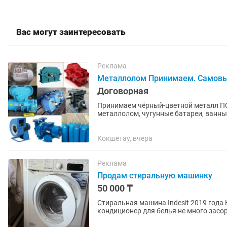
Вас могут заинтересовать
Реклама
Металлолом Принимаем. Самов
Договорная
Принимаем чёрный-цветной металл ПО ВЫСОКИМ ЦЕНАМ
металлолом, чугунные батареи, ванны, трубы! Так же и цветного металла
Медь; Кабель; Аккумулятор; Латунь;...
Кокшетау, вчера
Реклама
Продам стиральную машинку
50 000 ₸
Стиральная машина Indesit 2019 года На 6 кг В нормальном состояние, место где заливается
кондиционер для белья не много засо