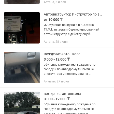
Астана, 6 июля
Обучаю на своей машине Хундай i20!
Работаю со страхами водить и...
Автоинструктор Инструктор по вождению
от 10 000 ₸
🚗 Обучение вождению в г. Астана
TikTok Instagram Сертифицированный
автоинструктор с действующей
лицензией Провожу занятия по
Астана, 28 июня
авторской методике, с нуля и до
уверенной езды. Автомобили для...
Вождение Автошкола
3 000 - 12 000 ₸
обучение к вождению, вождение по
городу и по автодрому!!! Опытные
инструктора и новые машины.
Обучаем с нуля по автодрому и по
Алматы, 27 июня
городу. Все машины оборудованные!!!
вождение. автошкола
3 000 - 12 000 ₸
обучение к вождению, вождение по
городу и по автодрому!!! Опытные
инструктора и новые машины.