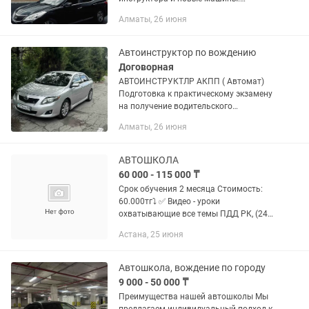
Обучаем с нуля по автодрому и по
Алматы, 26 июня
городу. Все машины оборудованные!!!
Автоинструктор по вождению
Договорная
АВТОИНСТРУКТЛР АКПП ( Автомат)
Подготовка к практическому экзамену
на получение водительского
удостоверения категории «B».
Алматы, 26 июня
Отработка экзаменационного
маршрута Парковка, разворот,...
АВТОШКОЛА
60 000 - 115 000 ₸
Срок обучения 2 месяца Стоимость:
60.000тг⤵️ ✅ Видео - уроки
охватывающие все темы ПДД РК, (24/7
доступны) ✅ Видео уроки автодрома
Астана, 25 июня
вашего города 🎁 Тесты с ответами
которые на 💯соответствуют...
Автошкола, вождение по городу
9 000 - 50 000 ₸
Преимущества нашей автошколы Мы