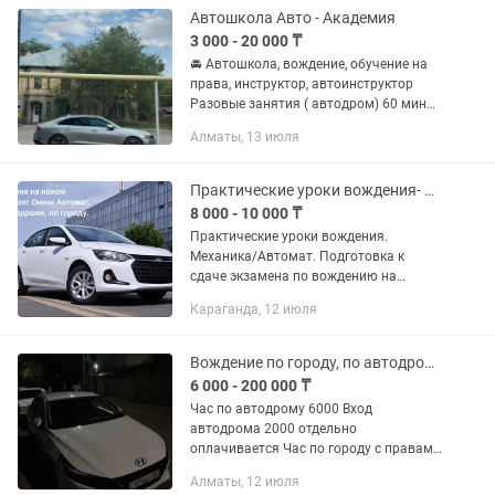
Автошкола Авто - Академия
3 000 - 20 000 ₸
🚘 Автошкола, вождение, обучение на
права, инструктор, автоинструктор
Разовые занятия ( автодром) 60 мин
7.000 тг 90 мин 9.000 тг Выгодные
Алматы, 13 июля
пакеты: 3 занятия х 1 час 20.000 тг 5
занятий х 1 час...
Практические уроки вождения- Механика/Автомат. Подготовка к сдаче экзамена
8 000 - 10 000 ₸
Практические уроки вождения.
Механика/Автомат. Подготовка к
сдаче экзамена по вождению на
автодроме копии СПЕЦЦОНа.
Караганда, 12 июля
Обучение на нашем или Вашем
автомобиле как "автомат", так и...
Вождение по городу, по автодрому
6 000 - 200 000 ₸
Час по автодрому 6000 Вход
автодрома 2000 отдельно
оплачивается Час по городу с правами
8000 Без прав 10,000
Алматы, 12 июля