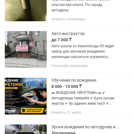
опытом без опыта. По городу
автодром.
Алматы, позавчера
Авто инструктор
до 7 000 ₸
Авто школа ул Амангельды 85 ведет
набор для обучения вождению
желающих научиться управлять
транспортным средством с
Костанай, позавчера
водитеским удостоверением и без на
механической и автоматической
коробке передач...
Обучение по вождение
8 000 - 10 000 ₸
🚗 ВОЖДЕНИЕ ҮЙРЕТЕМІН 🚗 ✔
Автодромда тәжірибе ✔ Қала ішінде
жүргізу ✔ Әр адамға жеке тәсіл ✔
Сабырлы әрі түсінікті үйрету ✔ Қалада
Алматы, 31 июля
— тек правасы барларға 📍 Алматы
қаласы 🔥 Рульде сенімді болуды...
Уроки вождения по автодрому и по городу
Договорная