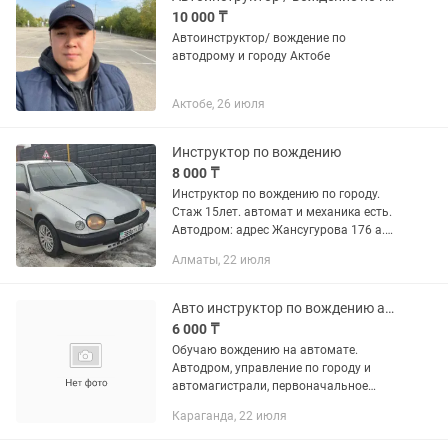
10 000 ₸
Автоинструктор/ вождение по
автодрому и городу Актобе
Актобе, 26 июля
Инструктор по вождению
8 000 ₸
Инструктор по вождению по городу.
Стаж 15лет. автомат и механика есть.
Автодром: адрес Жансугурова 176 а.
Вход платный 2000 наличка. Вождение
Алматы, 22 июля
по автодрому: 60мин- 6000 Вождение
по городу: 60 мин-...
Авто инструктор по вождению автомат.
6 000 ₸
Обучаю вождению на автомате.
Автодром, управление по городу и
автомагистрали, первоначальное
обучение с нуля, также если получили
Караганда, 22 июля
права но не преобрели или утратили
навыки вождения помогу приобрести...