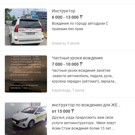
Инструктор
6 000 - 13 000 ₸
Вождения по городу автодром С
правами без прав
Алматы, 9 июля
Частные уроки вождения
7 000 - 10 000 ₸
Частные уроки вождения занятие
-завести автомобиль, педали, руль,
коробка передач (автомат), зеркала
заднего вида Длительность 1.5ч,
Караганда, 7 июля
локация - трасса где мало машин 2.
занятие - автодром, повороты,...
инструктор по вождению для ЖЕНЩИН!!!
от 15 000 ₸
Друзья, рада предложить вам свои
услуги автоинструктора . Меня зовут
Асем Стаж вождения более 15 лет.
Имеею сертификат инструктора.