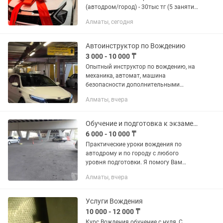
(автодром/город) - 30тыс тг (5 занятий
по 60мин) 3. Теория + сертификат +
Алматы, сегодня
сопровождение - 69.990тг Инструктор:
Бауыржан 52 года, стаж...
Автоинструктор по Вождению
3 000 - 10 000 ₸
Опытный инструктор по вождению, на
механика, автомат, машина
безопасности дополнительными
педалями, для вашей безопасности,
Алматы, вчера
научит вас всем необходимым
навыкам вождения. ГОТОВЛЮ К
ПРАКТИЧЕСКИМ...
Обучение и подготовка к экзаменам. Инструктор по вождению. Автоинструктор
6 000 - 10 000 ₸
Практические уроки вождения по
автодрому и по городу с любого
уровня подготовки. Я помогу Вам
повысить навыки вождения после
Алматы, вчера
автошколы или получения
водительского удостоверения,
справиться с...
Услуги Вождения
10 000 - 12 000 ₸
Курс Вождения обучение с нуля, С