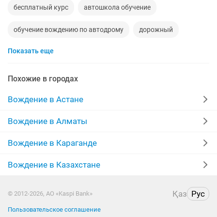
бесплатный курс
автошкола обучение
обучение вождению по автодрому
дорожный
Показать еще
русский курс
курсы русского языка
дом районе
авт
категория
на отработке
Похожие в городах
перевозки грузов
машина в рассрочку
сей
Вождение в Астане
наборы водитель
20000 тенге
груза
Вождение в Алматы
гусеничный экскаватор
русский язык 5 класс
Вождение в Караганде
внедорожники
выпускники
джипы
сдам
Вождение в Казахстане
отработка
коробка
дары
страховка
Қаз
Рус
© 2012-2026, АО «Kaspi Bank»
2 сим
шапка
сдача отчета
Пользовательское соглашение