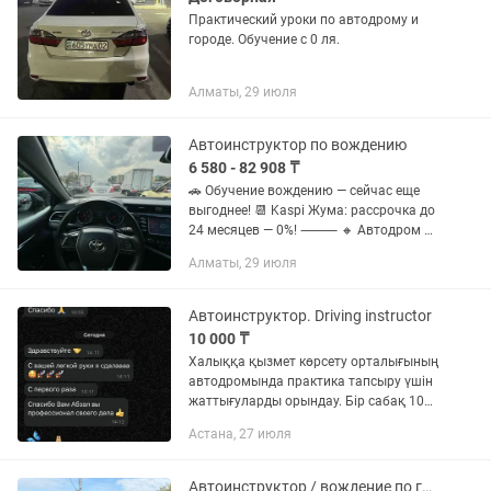
Практический уроки по автодрому и
городе. Обучение с 0 ля.
Алматы, 29 июля
Автоинструктор по вождению
6 580 - 82 908 ₸
🚗 Обучение вождению — сейчас еще
выгоднее! 📆 Kaspi Жума: рассрочка до
24 месяцев — 0%! ⸻ 🔸 Автодром 📍
Идеально для базовых навыков
Алматы, 29 июля
Разовые занятия: • 60 мин — 6 580 тг •
90 мин — 8 460 тг 🔥...
Автоинструктор. Driving instructor
10 000 ₸
Халыққа қызмет көрсету орталығының
автодромында практика тапсыру үшін
жаттығуларды орындау. Бір сабақ 10
мың, 1,5 (бір жарым) сағат. Автодром
Астана, 27 июля
бөлек төленед і- 3500 тг. Обучение на
автодроме для сдачи...
Автоинструктор / вождение по городу Актобе