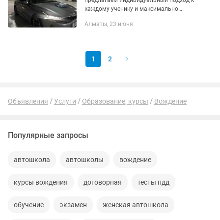
предлагаем индивидуальный подход к
каждому ученику и максимально
комфортные условия обучения. 1.
Алматы, 23 июня
Доступные цены и удобная оплата
•Оплата наличными и безналично...
1
2
Объявления
Услуги
Образование, курсы
Вождение
Популярные запросы
автошкола
автошколы
вождение
курсы вождения
договорная
тесты пдд
обучение
экзамен
женская автошкола