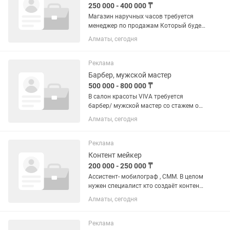
250 000 - 400 000 ₸
Магазин наручных часов требуется
менеджер по продажам Который будет
консультировать клиентов по продукту
Алматы, сегодня
компании Ответственность за работу
Продажи Организации упаковки и
отправки товаров...
Реклама
Барбер, мужской мастер
500 000 - 800 000 ₸
В салон красоты VIVA требуется
барбер/ мужской мастер со стажем от
3 лет. Все подробности по номеру
Алматы, сегодня
Реклама
Контент мейкер
200 000 - 250 000 ₸
Ассистент- мобилограф , СММ. В целом
нужен специалист кто создаёт контент
для экспертного блога в для соцсетей.
Алматы, сегодня
В месяц 60-70 единиц пост-карусели +
видео роликов, от 1 до 3 минут В
неделю 3 дня...
Реклама