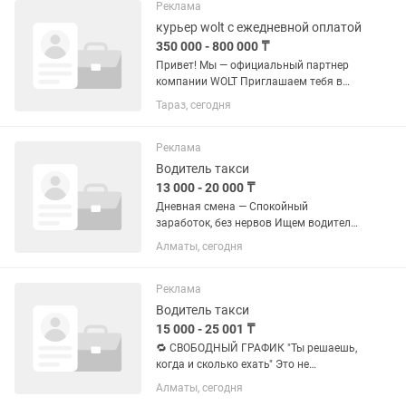
кейсом • Bluetooth 6.0 • Радиус
Реклама
подключения до...
курьер wolt с ежедневной оплатой
350 000 - 800 000 ₸
Привет! Мы — официальный партнер
компании WOLT Приглашаем тебя в
нашу команду! От нас: - комиссия 9,7% -
Тараз, сегодня
ЕЖЕДНЕВНЫЙ гарантированный
доход до 35000 тг.; - Средняя оплата за
заказ 1500тг + бонусы для...
Реклама
Водитель такси
13 000 - 20 000 ₸
Дневная смена — Спoкoйный
зaрaбoтoк, без нервoв Ищем водителей
на комфортные авто: GEELY Emgrаnd,
Алматы, сегодня
City КанКаны, BYD Нат и другие. Работа
через Натвуч, смена с 10:00 до 22:00.
Машина выдается на 12...
Реклама
Водитель такси
15 000 - 25 001 ₸
🔁 СВОБОДНЫЙ ГРАФИК "Ты решаешь,
когда и сколько ехать" Это не
классическая работа с графиком. Это
Алматы, сегодня
— когда тебе выдали нормальную