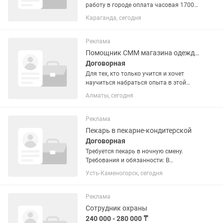
работу в городе оплата часовая 1700 в
час еженедельно, график работы с9:00
Караганда, сегодня
до 18:00
Реклама
Помощник СММ магазина одежды
Договорная
Для тех, кто только учится и хочет
научиться набраться опыта в этой
сфере . -помощь со сбором вещами на
Алматы, сегодня
съемке 2 раза в неделю Примерно 4-5
часов времени 5 тысяч выходит
Реклама
Пекарь в пекарне-кондитерской
Договорная
Требуется пекарь в ночную смену.
Требования и обязанности: В
кондитерскую-кофейню Tortishnaya
Усть-Каменогорск, сегодня
требуется пекарь. Умение работать с
тестом,базовые навыки,обучение
проведем. Ищем ответственных...
Реклама
Сотрудник охраны
240 000 - 280 000 ₸