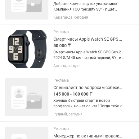
Доброго времени суток уважаемые!
Компания ТОО “Security SS” • Ищет
кандидатов на должность охранника (
Караганда, сегодня
Сотрудника Службы безопасности) •
Возраст от 19 до 50 лет мужчины и
женщины • график работы с...
Реклама
Смарт-часы Apple Watch SE GPS Gen.2 2024- 40 мм
50 000 ₸
Смарт-часы Apple Watch SE GPS Gen.2
2024 S/M 40 мм черный-черный, БУ , в
хорошем состоянии. В комплекте
Астана, сегодня
ремешки 5 шт, зарядка
Реклама
Специалист по вопросам собеседования в крупную торговую сеть магазинов
145 000 - 180 000 ₸
Хочешь быстрый старт в новой
профессии, но нет опыта? Тогда тебе к
нам! Что мы предлагаем: Работа в
Рудный, сегодня
одном из крупнейших контактных
центров, который сотрудничает с
известными компаниями...
Реклама
Менеджер по активным продажам