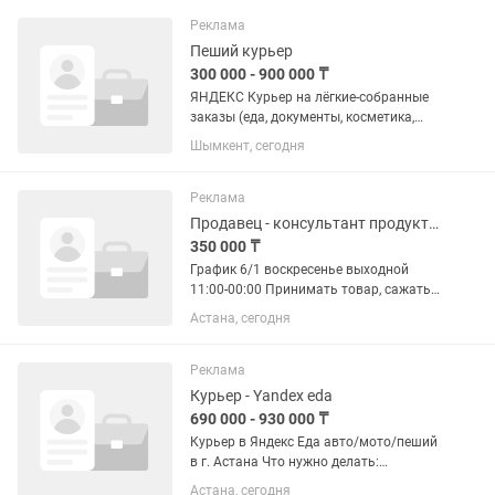
Реклама
Пеший курьер
300 000 - 900 000 ₸
ЯНДЕКС Курьер на лёгкие-собранные
заказы (еда, документы, косметика,
сладости,аптеки) ДО 2 кг 🔥 СЕЗОН
Шымкент, сегодня
ДОСТАВОК СРАЗУ ПОВЫШАЕТ ВАШ
ДОХОД! 🔥 Ищем курьеров для
доставки лёгких собранных заказов до
Реклама
2...
Продавец - консультант продуктов
350 000 ₸
График 6/1 воскресенье выходной
11:00-00:00 Принимать товар, сажать
товар по программе 1с, выставлять
Астана, сегодня
товар, контролировать сроки,
соблюдать чистоту. Пунктуальность и
ответственность, честность...
Реклама
Курьер - Yandex eda
690 000 - 930 000 ₸
Курьер в Яндекс Еда авто/мото/пеший
в г. Астана Что нужно делать:
•Получать заказы в приложении и
Астана, сегодня