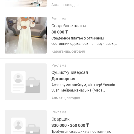
передвижной стойке на колесиках
Астана, сегодня
предназначен для обеззараживания
воздуха и поверхности в помещении на
60...
Реклама
Свадебное платье
80 000 ₸
Свадебное платье в отличном
состоянии одевалось на пару часов ,
размер 42-46, покупалось в магазине
Караганда, сегодня
Malinelli
Реклама
Сушист-универсал
Договорная
Ассалаумағалейкум, жігіттер! Yasuda
Sushi мейрамханасына (Mega
Сейфуллин) тәжірибелі сушист қажет.
Алматы, сегодня
Жұмыс шарттары: 📅 Жұмыс кестесі:
5/2 немесе 6/1 🕒 Жұмыс уақыты: 12
сағат 💰 Күндік жалақы: 16...
Реклама
Сварщик
330 000 - 360 000 ₸
Требуется сварщик на постоянную