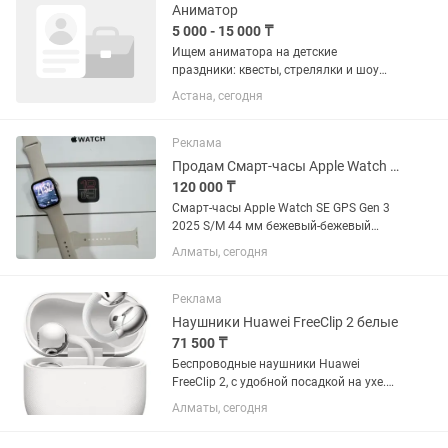
Аниматор
5 000 - 15 000 ₸
Ищем аниматора на детские
праздники: квесты, стрелялки и шоу
программы Фиксированного графика
Астана, сегодня
нет, выходим на мероприятия по
записи. За одно мероприятие оплата
5000 тг, длительность включая...
Реклама
Продам Смарт-часы Apple Watch SE GPS Gen 3 2025 S/M 44 мм бежевый-бежевый
120 000 ₸
Смарт-часы Apple Watch SE GPS Gen 3
2025 S/M 44 мм бежевый-бежевый
Носила всего месяц Просто очень
Алматы, сегодня
нуждаюсь в деньгах
Реклама
Наушники Huawei FreeClip 2 белые
71 500 ₸
Беспроводные наушники Huawei
FreeClip 2, с удобной посадкой на ухе.
Новые, неиспользованные!
Алматы, сегодня
Характеристики: • До 38 часов
автономной работы с зарядным