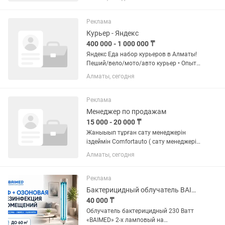
доставлять клиентам. •Поддерживать
связь и сохранять заказ в целости.
Условия: •Гибкий график:...
Реклама
Курьер - Яндекс
400 000 - 1 000 000 ₸
Яндекс Еда набор курьеров в Алматы!
Пеший/вело/мото/авто курьер • Опыт
работы не требуется - всему обучим! •
Алматы, сегодня
Наличие телефона (Android/iOS) •
Свободный график (с 08:00 до 02:00)
Условия: • Доход...
Реклама
Менеджер по продажам
15 000 - 20 000 ₸
Жаныыып тұрған сату менеджерін
іздеймін Comfortauto ( сату менеджері
керек ) Оплата: күнделікті от продаж
Алматы, сегодня
15к-20к-30к Немесе аптасына: 100
мыңнан жогары График работы: 6/1
Часы работы: 11:00-21:00...
Реклама
Бактерицидный облучатель BAIMED 2 на 30 Вт на стойке передвижной
40 000 ₸
Облучатель бактерицидный 230 Ватт
«BAIMED» 2-х ламповый на