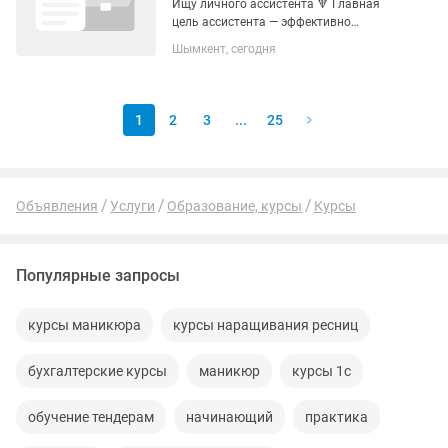
Ищу личного ассистента 🔻 Главная
цель ассистента — эффективно
освободить мое время, взяв на себя
Шымкент, сегодня
решение ряда задач по бизнесу 📝 🔻
Личный ассистент находится в
максимальной близости ко мне и тем,...
1
2
3
...
25
Объявления
Услуги
Образование, курсы
Курсы
Популярные запросы
курсы маникюра
курсы наращивания ресниц
бухгалтерские курсы
маникюр
курсы 1с
обучение тендерам
начинающий
практика