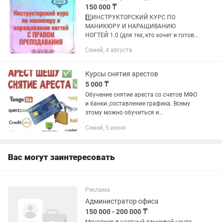
150 000 ₸
1️⃣ИНСТРУКТОРСКИЙ КУРС ПО
МАНИКЮРУ И НАРАЩИВАНИЮ
НОГТЕЙ 1.0 (для тех, кто хочет и готов
обучать МАСТЕРОВ);
Семей, 4 августа
2️⃣ИНСТРУКТОРСКИЙ КУРС ПО
МАНИКЮРУ И НАРАЩИВАНИЮ
НОГТЕЙ 2.0 (для тех, кто хочет и
Курсы снятия арестов
готов...
5 000 ₸
Обучение снятие ареста со счетов МФО
и банки ,составление графика. Всему
этому можно обучиться и
зарабатывать дома по приемлемой
Семей, 5 июня
цене! Обучение онлайн формате через
м канал самостоятельно все...
Вас могут заинтересовать
Реклама
Администратор офиса
150 000 - 200 000 ₸