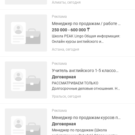
возможностью влиять на свой доход?
Алматы, сегодня
Мы расширяем команду! Опыт работы
не требуется — мы всему научим. Наши
ожидания: -Свободное владение...
Реклама
Менеджер по продажам / работе с клиентами в языковую школу PEAK Lingo
250 000 - 600 000 ₸
Школа PEAK Lingo Общая информация:
Онлайн курсы английского и
казахского языка с коучинговым
Астана, сегодня
подходом Заявки по Казахстану, от 10
до 30 на 1 мопа в день AmoCRM,
Hollyhop Имеется лицензионная...
Реклама
Учитель английского 1-5 классов, 6-11 классов
Договорная
РАССМАТРИВАЕМ ТОЛЬКО
Долгосрочные деловые отношения. На
момент подачи Вы должны УМЕТЬ
Уральск, сегодня
учить детей и подростков. ( ЕСЛИ вы не
умеете, то пишите сразу об отсутствии
опыта; если вы планируете...
Реклама
Менеджер по продажам курсов по робототехнике
Договорная
Менеджер по продажам (Школа