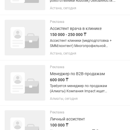
робототехники Robotek) Обязанности:
Консультирование клиентов по курсам
Астана, сегодня
робототехники. Продажа
образовательных программ. Работа с
входящими заявками (без холодных...
Реклама
Ассистент врача в клинике
150 000 - 250 000 ₸
Ассистент клиники (медподготовка +
SMM/контент) Многопрофильной
хирургической клинике урологического
Астана, сегодня
и андрологического профиля в Астане
требуется ассистент на совмещённую
позицию: подготовка...
Реклама
Менеджер по B2B-продажам
600 000 ₸
Требуется менеджер по продажам
(Алматы) Компания Impact ищет
менеджера по продажам. Требования: •
Алматы, сегодня
Обязателен опыт продаж
образовательных курсов или услуг. •
Опыт работы в продажах от 1 года. •...
Реклама
Личный ассистент
100 000 ₸