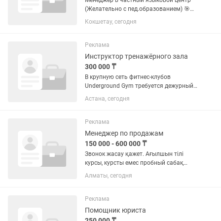
Менеджер в частный языковой центр
(Желательно с пед.образованием) 🎯
Основные функции: •Консультирование
Кокшетау, сегодня
клиентов по программам обучения
•Продажа курсов (обработка входящих
заявок + работа с текущей...
Реклама
Инструктор тренажёрного зала
300 000 ₸
В крупную сеть фитнес-клубов
Underground Gym требуется дежурный
тренер. 📍 Место работы: филиал по
Астана, сегодня
адресу: ул. Ұлы Дала, 55. Если вы
любите спорт, умеете работать с
людьми и хотите развиваться в...
Реклама
Менеджер по продажам
150 000 - 600 000 ₸
Звонок жасау қажет. Ағылшын тілі
курсы, курсты емес пробный сабақ
сатасыз, пробныйдан кейін курс сатып
Алматы, сегодня
алса 7% аласыз
Реклама
Помощник юриста
250 000 ₸