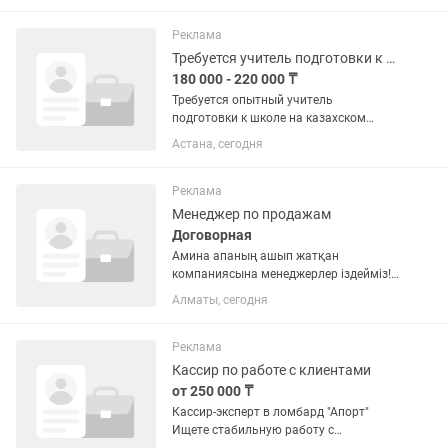
Жұмыс офлайн командамен. Куратор
сағат 10.00-17.00 аралығында...
Реклама
Требуется учитель подготовки к школе на казахском языке на 4 часа в день
180 000 - 220 000 ₸
Требуется опытный учитель
подготовки к школе на казахском
языке, для летнего и годичного курса
Астана, сегодня
подготовки к школе.Качественно
подготовить учеников к 1 классу.
Занятия проходят ежедневно с...
Реклама
Менеджер по продажам
Договорная
Амина апаның ашып жатқан
компаниясына менеджерлер іздейміз!
Компания Saumal resort в поисках
Алматы, сегодня
менеджера по продажам! Мы рады
приветствовать вас в нашей успешной
команде "Saumal resort", которая...
Реклама
Кассир по работе с клиентами
от 250 000 ₸
Кассир-эксперт в ломбард "Апорт"
Ищете стабильную работу с