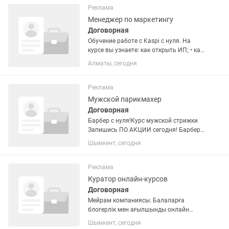
образовательным центром! Чем
Реклама
предстоит...
Менеджер по маркетингу
Договорная
Обучение работе с Kaspi с нуля. На
курсе вы узнаете: как открыть ИП; • как
открыть магазин в Kaspi; • как
Алматы, сегодня
заполнять карточки товаров; • как
искать поставщиков; • как считать
прибыль и продвигать...
Реклама
Мужской парикмахер
Договорная
Барбер с нуля!Курс мужской стрижки
Запишись ПО АКЦИИ сегодня! Барбер
с нуля! Курс мужской стрижки
Шымкент, сегодня
Запишись ПО АКЦИИ сегодня!(kaspi
red, рассрочка 12 месяцев через каспи)
Ежедневная работа на...
Реклама
Куратор онлайн-курсов
Договорная
Мейрам компаниясы. Балаларға
блогерлік мен ағылшынды онлайн
үйретеміз - Өзіміздің платформада.
Шымкент, сегодня
Ағылшынды орташа білу жеткілікті.