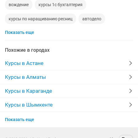
вождение
курсы 1с бухгалтерия
курсы по наращиванию ресниц
автодело
Показать еще
работа договорная
бухгалтер 1с
бурильщик
курсы бухгалтеров 1с
косметология
бухгалтеров
Похожие в городах
бухгалтер по налогам
дизайн ногтей
каспий
Курсы в Астане
ресницы курсы
1с
бухгалтера для
ведение
Курсы в Алматы
аттестация
бухгалтерия для
обучение нуля
Курсы в Караганде
со 7
для начинающих
обучающие курсы
Курсы в Шымкенте
Курсы в Усть-Каменогорске
маникюр гель покрытие
курсы наращивания
гос
Показать еще
Курсы в Актобе
свидетельство
люди
2 класс