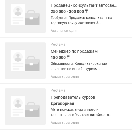
Клиенттермен...
Продавец - консультант автосвета и автозапчастей
250 000 - 300 000 ₸
Требуется Продавец-консультант на
торговую точку «Автосвет &
Аксессуары» Ты «живешь»
Астана, сегодня
автомобилями, знаешь разницу в
автомобилях и хочешь работать там,
где твои знания приносят реальные
Реклама
деньги?...
Менеджер по продажам
180 000 ₸
Обязанности: Консультирование
клиентов по онлайн-курсам
английского языка Проведение
Алматы, сегодня
звонков и продаж образовательных
программ Работа с горячими лидами
(входящие заявки) Ведение клиента от
Реклама
первого...
Преподаватель курсов
Договорная
Мы в поисках энергичного и
талантливого Учителя китайского
языка, который любит преподавать,
Алматы, сегодня
умеет увлечь учеников и хочет
развиваться вместе с нашим