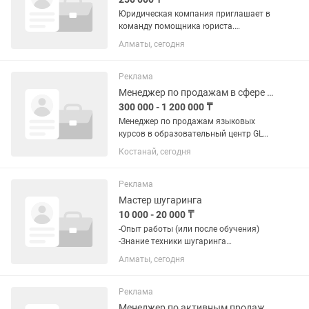
Юридическая компания приглашает в
команду помощника юриста.
Обязанности: • Подготовка
Алматы, сегодня
документов; • Работа с договорами и
процессуальными документами; •
Ведение делопроизводства; •
Реклама
Выполнение...
Менеджер по продажам в сфере образования
300 000 - 1 200 000 ₸
Менеджер по продажам языковых
курсов в образовательный центр GL
Study - г. Костанай, ул. Тауелсиздик, 83;
Костанай, сегодня
В образовательный центр требуется
менеджер по продажам языковых
курсов. Образовательный...
Реклама
Мастер шугаринга
10 000 - 20 000 ₸
-Опыт работы (или после обучения)
-Знание техники шугаринга
(мануальная ) -Аккуратность и
Алматы, сегодня
соблюдение санитарных норм -Умение
работать с клиентами, вежливость
-Ответственность и...
Реклама
Менеджер по активным продажам