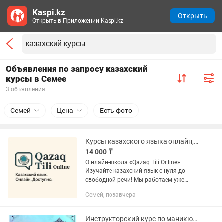
Kaspi.kz
Открыть
Открыть в Приложении Kaspi.kz
Объявления по запросу казахский
курсы в Семее
3 объявления
Семей
Цена
Есть фото
Курсы казахского языка онлайн, индивидуально
14 000 ₸
О нлайн-школа «Qazaq Tili Online»
Изучайте казахский язык с нуля до
свободной речи! Мы работаем уже
более 4 лет и обучаем учеников по
Семей, позавчера
всему Казахстану. Каждый день с нами
занимаются более 400...
Инструкторский курс по маникюру и наращиванию ногтей