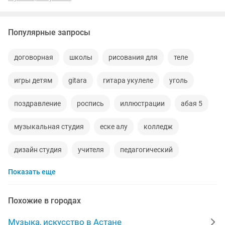
Популярные запросы
договорная
школы
рисования для
теле
игры детям
gitara
гитара укулеле
уголь
поздравление
роспись
иллюстрации
абая 5
музыкальная студия
еске алу
колледж
дизайн студия
учителя
педагогический
Показать еще
видеомонтаж
отдам даром
дар
грифы
репетиционная база
байсеитовой
резка дерево
Похожие в городах
aux
объявления
невеста
китайский язык
Музыка, искусство в Астане