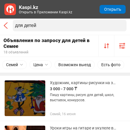
Kaspi.kz
Открыть
Открыть в Приложении Kaspi.kz
Объявления по запросу для детей в
Семее
18 объявлений
Семей
Цена
Возможен выезд
Есть фото
Художник, картины-рисунки на заказ
3 000 - 7 000 ₸
Пишу картины, рисую для детей, школ,
выставок, конкурсов.
Семей, 16 июня
Уроки игры на гитаре и укулеле в Семее. Гитара мен укелеле сабағы Семей.