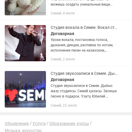
можешь создать уникальные вещи
своими руками - стильные свитера,
Семей, 4 июля
уютные пледы, милые игрушки и даже
модные аксессуары. А главное...
Студия вокала в Семее. Вокал студиясы Семей.
Договорная
Уроки вокала, постановка голоса,
дыхания, дикции, распевка по нотам,
исполнение песен на казахском,
русском, английском, итальянском,
Семей, 2 июня
французком языках. Индивидуально.
Без ограничений по...
Студия звукозаписи в Семее. Дыбыс жазу студиясы. Семей қаласы.
Договорная
Студия звукозаписи в Семее. Дыбыс
жазу студиясы. Семей қаласы. Запиши
песню в подарок. Узату, Юбилей.
Тажиребемиз 20 жыл. Амантай Аға.
Семей, 22 июля
Объявления
Услуги
Образование, курсы
Музыка, искусство