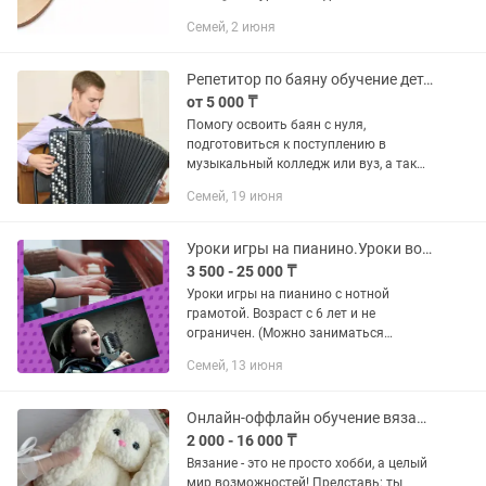
Индивидуально. Урок длится 1 час. В
Семей, 2 июня
удобное для вас время и дни. Домбыра
үйрену сабақтары.Қол қою,...
Репетитор по баяну обучение детей и взрослых
от 5 000 ₸
Помогу освоить баян с нуля,
подготовиться к поступлению в
музыкальный колледж или вуз, а также
повысить уровень исполнительского
Семей, 19 июня
мастерства. Для детей: ✔ Обучение
игре на баяне с нуля ✔ Развитие...
Уроки игры на пианино.Уроки вокала. Развитие голоса для публ.выступлений
3 500 - 25 000 ₸
Уроки игры на пианино с нотной
грамотой. Возраст с 6 лет и не
ограничен. (Можно заниматься
онлайн) Уроки вокала - с 4 лет не
Семей, 13 июня
ограничен. Подготовка номеров к
праздникам. Работа с микрофоном. ...
Онлайн-оффлайн обучение вязанию спицами и крючком
2 000 - 16 000 ₸
Вязание - это не просто хобби, а целый
мир возможностей! Представь: ты