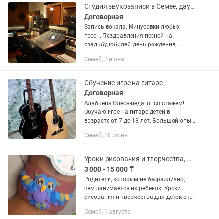
Студия звукозаписи в Семее, дауыс-дыбыс жазу студиясы Семей.
Договорная
Запись вокала. Минусовки любых
песен, Поздравления песней на
свадьбу, юбилей, день рождения,
корпоратив, Аудио и видео реклама,
Семей, 2 июня
аудио и видеомонтажНовые тексты
песен. Новые аранжировки,
написание...
Обучение игре на гитаре
Договорная
Алябьева Олеся-педагог со стажем!
Обучаю игре на гитаре детей в
возрасте от 7 до 18 лет. Большой опыт
педагогической работы в этой области
Семей, 10 июня
🎸 Занятия проводятся
индивидуально, так как каждый
ребенок...
Уроки рисования и творчества, мастер-классы
3 000 - 15 000 ₸
Родители, которым не безразлично,
чем занимается их ребенок: Уроки
рисования и творчества для деток от
4х лет, мастер-классы. ИЗОeasy-творим
Семей, 1 августа
на изи!