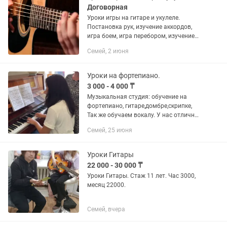
Договорная
Уроки игры на гитаре и укулеле.
Постановка рук, изучение аккордов,
игра боем, игра перебором, изучение
табулатуры. 8 уроков в месяц, по 2
Семей, 2 июня
урока в неделю, в удобные дни и
время....
Уроки на фортепиано.
3 000 - 4 000 ₸
Музыкальная студия: обучение на
фортепиано, гитаре,домбре,скрипке,
Так же обучаем вокалу. У нас отличные
учителя, современный,джазовый,
Семей, 25 июня
классический репертуар! Актерское
мастерство! Изо, живопись,...
Уроки Гитары
22 000 - 30 000 ₸
Уроки Гитары. Стаж 11 лет. Час 3000,
месяц 22000.
Семей, вчера