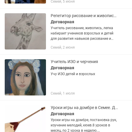
Семей, 5 июня
инструмент и сыграть любимые
мелодии? Я...
Репетитор рисование и живописи, лепка
Договорная
Учитель рисование, живопись, лепка
набирает учеников взрослых и детей
для развития навыков рисование и
творческой деятельности выявление
Семей, 2 июня
способности ученика и любви к
искусству изображения
Учитель ИЗО и черчения
Договорная
Учу ИЗО детей и взрослых
Семей, 1 июля
Уроки игры на домбре в Семее. Домбыра сабағы Семей.
Договорная
Уроки игры на домбре, постановка рук,
изучение мелодий, кюев.8 уроков в
месяц, по 2 урока в неделю.