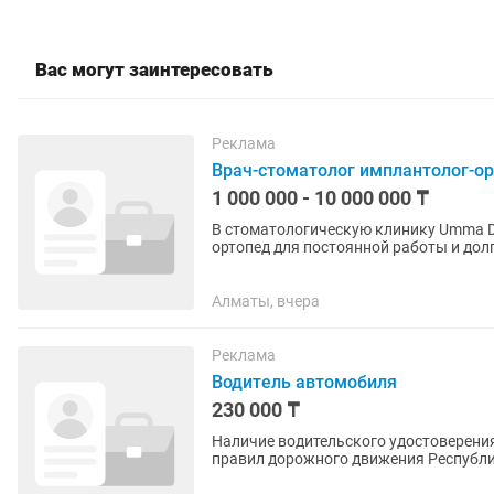
Вас могут заинтересовать
Реклама
Врач-стоматолог имплантолог-о
1 000 000 - 10 000 000 ₸
В стоматологическую клинику Umma Den
ортопед для постоянной работы и долгосрочного
который умеет самостоятельно...
Алматы, вчера
Реклама
Водитель автомобиля
230 000 ₸
Наличие водительского удостоверения категории «B». Стаж вожде
правил дорожного движения Республики Казахстан. Отсутствие
лишений прав. ...