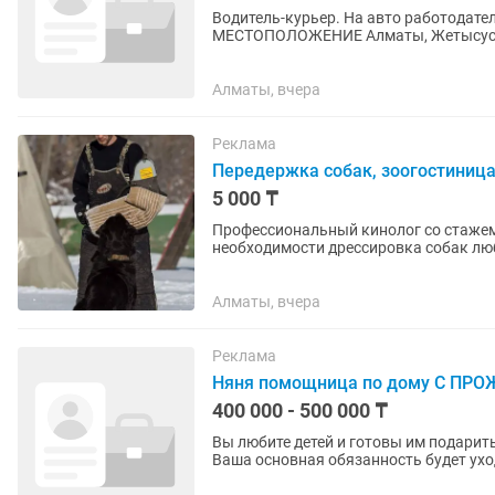
Водитель-курьер. На авто работодателя. ЗАРПЛАТА (ТГ.) 300000тг / за месяц н
МЕСТОПОЛОЖЕНИЕ Алматы, Жетысуск
РАБОТЫ Полный день Название компан
Алматы, вчера
Реклама
Передержка собак, зоогостиница
5 000 ₸
Профессиональный кинолог со стажем 
необходимости дрессировка собак лю
свой, так как питание каждой...
Алматы, вчера
Реклама
Няня помощница по дому С ПР
400 000 - 500 000 ₸
Вы любите детей и готовы им подарит
Ваша основная обязанность будет ухо
в школе-в садике. У нас...