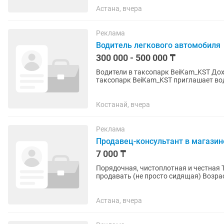
Астана, вчера
Реклама
Водитель легкового автомобиля
300 000 - 500 000 ₸
Водители в таксопарк BeiKam_KST Доход от 300 000 тг в месяц В связи с расширением
таксопарк BeiKam_KST приглашает водител
критерий иметь права категории...
Костанай, вчера
Реклама
Продавец-консультант в магази
7 000 ₸
Порядочная, чистоплотная и честная Та, которой действительно нужна работа Умеющая
продавать (не просто сидящая) Возраст от 30 лет На номер прошу с
либо краткую информацию о...
Астана, вчера