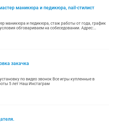
мастер маникюра и педикюра, nail-стилист
тер маникюра и педикюра, стаж работы от года, график
новка закачка
 видео звонок Все игры купленные в
официальном сайте пс сторе. Стаж работы 5 лет Наш Инстаграм
ателя.