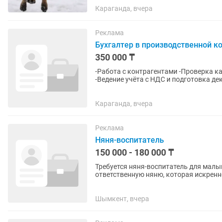
Караганда, вчера
Реклама
Бухгалтер в производственной ком
350 000 ₸
-Работа с контрагентами -Проверка ка
-Ведение учёта с НДС и подготовка де
учёта НДС -Стаж работы...
Караганда, вчера
Реклама
Няня-воспитатель
150 000 - 180 000 ₸
Требуется няня-воспитатель для малыша (9 месяцев) Ищем добрую
ответственную няню, которая искренн
График...
Шымкент, вчера