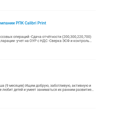
пании РПК Calibri Print
ссовых операций -Сдача отчётности (200,300,220,700)
кларации -учет на ОУР с НДС -Сверка ЭСФ и контроль
, заботливую, активную и
е любит детей и умеет заниматься их ранним развитием.