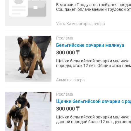
В магазин Продуктов требуется прода
Соц.пакет, оплачиваемый трудовой отпуск • Сменный график 2/2 • Доплат
работы,премия за тестирование •...
Усть-Каменогорск, вчера
Реклама
Бельгийские овчарки малинуа
300 000 ₸
Щенки бельгийской овчарки малинуа.
породы, стаж 12 лет. Общий стаж племенно
Бестия БО официально...
Алматы, вчера
Реклама
Щенки бельгийской овчарки с р
300 000 ₸
Щенки бельгийской овчарки малинуа из плем
данной породой более 12 лет , руково
☝️Все щенки нашего...