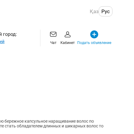
Қаз
Рус
 город:
ей
Чат
Кабинет
Подать объявление
аю бережное капсульное наращивание волос по
ите стать обладателем длинных и шикарных волос то