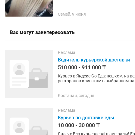
Семей, 9 июня
Вас могут заинтересовать
Реклама
Водитель курьерской доставки
510 000 - 911 000 ₸
Курьер в Яндекс Go Еда: пешком, на вело, мото и
ресторанов клиентам в выбранном вами радиусе. Работа вблизи дома
районы для доставки (1–2...
Костанай, сегодня
Реклама
Курьер по доставке еды
10 000 - 30 000 ₸
Яндекс Еда курьерлерді шақырады! Еркін жұмыс кестесі, өзіңізге ыңғайлы аудан мен жұмыс