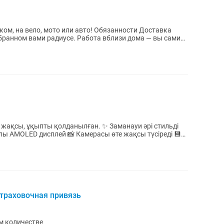
 на вело, мото или авто! Обязанности Доставка
се. Работа вблизи дома — вы сами
е жақсы, ұқыпты қолданылған. ✨ Заманауи әрі стильді
алы AMOLED дисплей 📸 Камерасы өте жақсы түсіреді 💾
страховочная привязь
м количестве