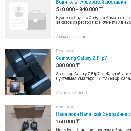
Водитель курьерской доставки
510 000 - 940 000 ₸
Курьер в Яндекс Go Еда в Алматы: пешком,
заказов из ресторанов клиентам в выбранном вами радиу
выбираете районы для...
Алматы, сегодня
Реклама
Samsung Galaxy Z Flip7
380 000 ₸
Samsung Galaxy Z Flip7 📱 Жағдайы өт
бүктелмелі смартфон 📱 Үлкен әрі сап
Жады: 128 ГБ 🔋 Батареясы...
Астана, сегодня
Реклама
Нана локи Nana look 2 карабина 
160 000 ₸
Nana look Нана локи продам в большо