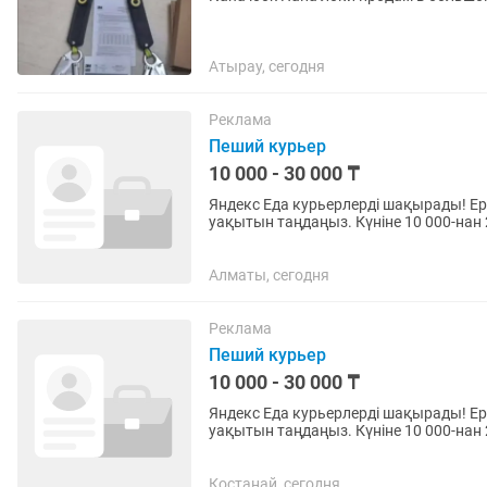
Атырау, сегодня
Реклама
Пеший курьер
10 000 - 30 000 ₸
Яндекс Еда курьерлерді шақырады! Еркін жұмыс кестесі, өзіңізге ыңғайлы аудан мен жұмыс
уақытын таңдаңыз. Күніне 10 000-нан 20 000 ₸-ге де
курьеров! Свободный график,...
Алматы, сегодня
Реклама
Пеший курьер
10 000 - 30 000 ₸
Яндекс Еда курьерлерді шақырады! Еркін жұмыс кестесі, өзіңізге ыңғайлы аудан мен жұмыс
уақытын таңдаңыз. Күніне 10 000-нан 2
Костанай, сегодня