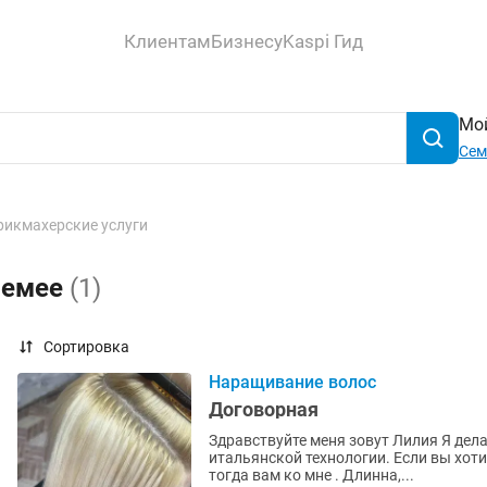
Клиентам
Бизнесу
Kaspi Гид
Мой
Сем
рикмахерские услуги
Семее
(1)
Сортировка
Наращивание волос
Договорная
Здравствуйте меня зовут Лилия Я дел
итальянской технологии. Если вы хот
тогда вам ко мне . Длинна,...