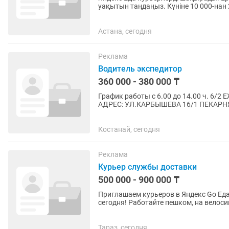
уақытын таңдаңыз. Күніне 10 000-нан 2
Астана, сегодня
Реклама
Водитель экспедитор
360 000 - 380 000 ₸
График работы с 6.00 до 14.00 ч. 6/2 ЕЖЕДНЕВНЫЕ СОБЕСЕДОВАНИЯ С 10:00 ДО 12:00.
АДРЕС: УЛ.КАРБЫШЕВА 16/1 ПЕКАРНЯ "ДАСТАРХАН НАН". 
тенге!!!! Обязанности: 1. Управление...
Костанай, сегодня
Реклама
Курьер службы доставки
500 000 - 900 000 ₸
Приглашаем курьеров в Яндекс Go Еда! Заполните анкету на сайте и зарабатывайте 
сегодня! Работайте пешком, на велосипеде, мотоцикле или автомобиле — выбирайте удобный
для вас...
Тараз, сегодня