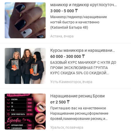
Принимаю в...
маникюр и педикюр круглосуточно
3 000 - 5 000 ₸
Маникюр/педикюр/наращивание
ногтей быстро и качественно
(Кабанбай Батыра 48)
Астана, вчера
Курсы маникюра и наращивания ногтей
60 000 - 300 000 ₸
БАЗОВЫЙ КУРС МАНИКЮР С НУЛЯ ДО
ПРОФИ ЭКСКЛЮЗИВНАЯ ГРУППА
КУРС СКИДКА 50% СО СКИДКОЙ
ВСЕГО 60.000 - за 4 дня курса
Усть-Каменогорск, вчера
предзапись учеников идёт. Даты курса
по предзаписи август 16-17-18-19. Мест
уже...
Наращивание ресниц Брови
от 2 500 ₸
Приглашаю вас на качественное
Наращивание ресниц,оформление
бровей,ламинирование ресниц и
бровей по самым доступным ценам
Уральск, позавчера