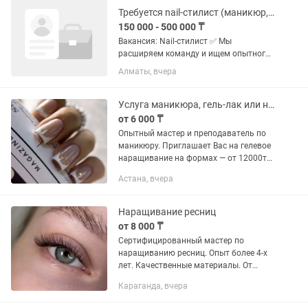
Требуется nail-стилист (маникюр, педикюр, наращивание)
150 000 - 500 000 ₸
Вакансия: Nail-стилист ✅ Мы
расширяем команду и ищем опытного
nail-стилиста, который любит свою
Алматы, вчера
работу, ценит качество и стремится
предоставлять клиентам высокий
уровень сервиса. Что предстоит...
Услуга маникюра, гель-лак или наращивание ногтей
от 6 000 ₸
Опытный мастер и преподаватель по
маникюру. Приглашает Вас на гелевое
наращивание на формах — от 12000тг.
В стоимость входит маникюр комби и
Астана, вчера
дизайн ногтей. Все качественно.
Дизайн — жидкие камни,...
Наращивание ресниц
от 8 000 ₸
Сертифицированный мастер по
наращиванию ресниц. Опыт более 4-х
лет. Качественные материалы. От
классики до мега объёмов! А также
Караганда, вчера
перманентный макияж бровей.
Коррекция и покраска бровей.