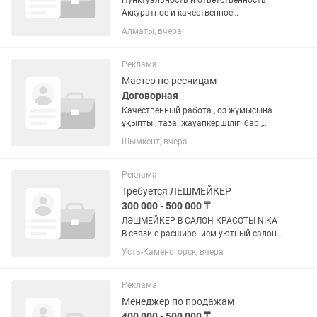
Пунктуальность и ответственность.
Аккуратное и качественное
выполнение работы. Вежливое
Алматы, вчера
общение с клиентами. Соблюдение
чистоты и санитарных норм Желание
развиваться и повышать
Реклама
квалификацию. ...
Мастер по ресницам
Договорная
Качественный работа , оз жүмысына
ұқыпты , таза. жауапкершілігі бар ,
білікті маман қажет
Шымкент, вчера
Реклама
Требуется ЛЕШМЕЙКЕР
300 000 - 500 000 ₸
ЛЭШМЕЙКЕР В САЛОН КРАСОТЫ NIKA
В связи с расширением уютный салон
красоты Nika на КШТ приглашает в
Усть-Каменогорск, вчера
команду лэшмейкера. Мы предлагаем:
• достойная ЗП — % от услуги •
стабильный поток клиентов •...
Реклама
Менеджер по продажам
400 000 - 500 000 ₸