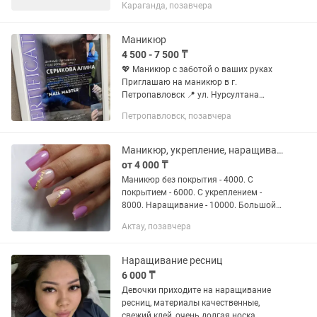
Караганда, позавчера
Аккуратный, ответственный и
внимательный к деталям. Любит свою
профессию и...
Маникюр
4 500 - 7 500 ₸
💖 Маникюр с заботой о ваших руках
Приглашаю на маникюр в г.
Петропавловск 📍 ул. Нурсултана
Назарбаева, 252 Услуги: • маникюр •
Петропавловск, позавчера
маникюр с покрытием • наращивание •
коррекция • укрепление...
Маникюр, укрепление, наращивание.
от 4 000 ₸
Маникюр без покрытия - 4000. С
покрытием - 6000. С укреплением -
8000. Наращивание - 10000. Большой
опыт. Профессиональный материал.
Актау, позавчера
Качественно, аккуратно, стерильно.
Наращивание ресниц
6 000 ₸
Девочки приходите на наращивание
ресниц, материалы качественные,
свежий клей, очень долгая носка