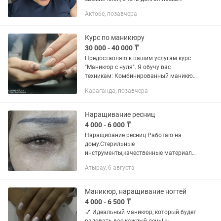
ресниц, подход к каждому клиенту
Актобе, позавчера
индивидуально: подбор изгиба,
эффекта именно под ваши формы
глаз....
Курс по маникюру
30 000 - 40 000 ₸
Предоставляю к вашим услугам курс
"Маникюр с нуля". Я обучу вас
техникам: Комбинированный маникюр
Маникюр одной фрезой Строение и
Караганда, позавчера
архитектура ногтя Схема построения,
до наращивания и выравнивания...
Наращивание ресниц
4 000 - 6 000 ₸
Наращивание ресниц Работаю на
дому.Стерильные
инструменты,качественные материалы
и аккуратная работа. Прайс: •
Атырау, 6 августа
Классика — 4 000 тг • 2D — 5 000 тг • 3D
/Мокрый эффект — 6 000 тг
Индивидуальный...
Маникюр, наращивание ногтей
4 000 - 6 500 ₸
💅 Идеальный маникюр, который будет