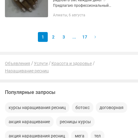
радовать вас каждый день! ✨
Предлагаю профессиональный
маникюр с качественным покрытием и
Алматы, 6 августа
гарантией аккуратной работы. Мои
услуги: ✔️ Аппаратный и
комбинированный...
1
2
3
...
17
Объявления
Услуги
Красота и здоровье
Наращивание ресниц
Популярные запросы
курсы наращивания ресниц
ботокс
договорная
акция наращивание
ресницы курсы
акция нарашивания ресниц
мега
тел