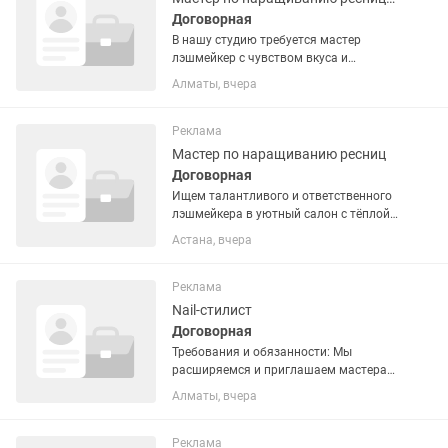
Договорная
В нашу студию требуется мастер
лэшмейкер с чувством вкуса и
любовью к деталям ✨ Мы создаём не
Алматы, вчера
просто наращивание — мы делаем
эстетичный, чистый и дорогой
результат. И ищем человека, который...
Реклама
Мастер по наращиванию ресниц
Договорная
Ищем талантливого и ответственного
лэшмейкера в уютный салон с тёплой
атмосферой и адекватным подходом к
Астана, вчера
работе. Условия: оплата - ежедневно
процент - 60% мастеру / 40% салону
материалы - с...
Реклама
Nail-стилист
Договорная
Требования и обязанности: Мы
расширяемся и приглашаем мастера
маникюра и педикюра, наращивания
Алматы, вчера
ногтей в салон красоты Стиль! Если у
тебя уже есть стаж работы от года то
мы приглашаем тебя в наш...
Реклама