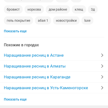
бровист
норкова
дом районе
клещ
3д
гель покрытие
абая 1
новостройки
luxe
Показать еще
отработка
мастер на дом
курсы по наращиванию ресниц
дизайн ногтей
Похожие в городах
добавка
ищу мастера
курсы наращивания
Наращивание ресниц в Астане
пожарная
френч
визажиста
объявление
Наращивание ресниц в Алматы
приём звонков
маникюр гель покрытие
Наращивание ресниц в Караганде
курсы маникюр
толстого
3d моделирование
Наращивание ресниц в Усть-Каменогорске
Наращивание ресниц в Костанае
химия
геолог
маникюр модель
Показать еще