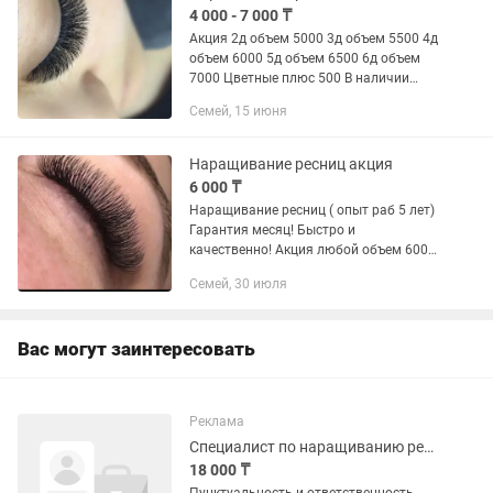
4 000 - 7 000 ₸
Акция 2д объем 5000 3д объем 5500 4д
объем 6000 5д объем 6500 6д объем
7000 Цветные плюс 500 В наличии
изгиб Д,С,М,N,L Коррекция 3000 Снятие
Семей, 15 июня
чужое 1000 Снятие моё без
наращивания 500 Снятие с...
Наращивание ресниц акция
6 000 ₸
Наращивание ресниц ( опыт раб 5 лет)
Гарантия месяц! Быстро и
качественно! Акция любой объем 6000
Снятие бесп, чужое 1000 тг Эффекты
Семей, 30 июля
+1000(лучики,мокрый,лисичка,и.т.д)
Адрес: Адал (Докучаева...
Вас могут заинтересовать
Реклама
Специалист по наращиванию ресниц
18 000 ₸