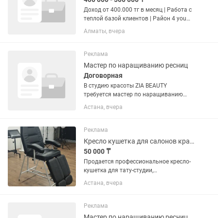
Доход от 400.000 тг в месяц | Работа с
теплой базой клиентов | Район 4 you
Здравствуйте! Меня зовут Наргиза, я
Алматы, вчера
основатель компании Avital — лидер
рынка продукции для мастеров
наращивания и...
Реклама
Мастер по наращиванию ресниц
Договорная
В студию красоты ZIA BEAUTY
требуется мастер по наращиванию
ресниц! Если ты любишь свою
Астана, вчера
профессию, стремишься развиваться и
создавать красоту для клиентов — мы
будем рады видеть тебя в нашей...
Реклама
Кресло кушетка для салонов красоты, тату, перманента, массажа, педикюра
50 000 ₸
Продается профессиональное кресло-
кушетка для тату-студии,
косметологического кабинета,
Астана, вчера
педикюра, перманентного макияжа,
наращивания ресниц и других бьюти-
процедур. Кресло легко
Реклама
трансформируется в...
Мастер по наращиванию ресниц/ lashmaker/ лэшмейкер