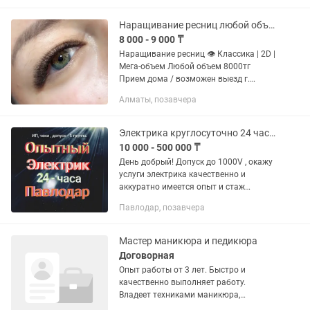
Наращивание ресниц любой объем
8 000 - 9 000 ₸
Наращивание ресниц 👁 Классика | 2D |
Мега-объем Любой объем 8000тг
Прием дома / возможен выезд г.
Алматы 💕 Запишись с подругой —
Алматы, позавчера
получи скидку! Вдвоем выгоднее 💫
Работаю только на качественных...
Электрика круглосуточно 24 часа. Аварийный вызов. Электромонтаж под ключ.
10 000 - 500 000 ₸
День добрый! Допуск до 1000V , окажу
услуги электрика качественно и
аккуратно имеется опыт и стаж
производственный так и по квартирам
Павлодар, позавчера
и частным домам по выявлению и
устранению последствия короткого...
Мастер маникюра и педикюра
Договорная
Опыт работы от 3 лет. Быстро и
качественно выполняет работу.
Владеет техниками маникюра,
педикюра и наращивания ногтей.