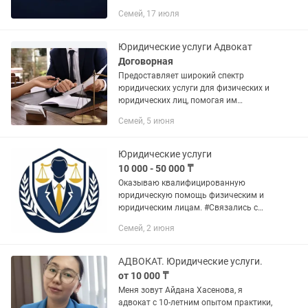
Договор аренды Договор оказания
Семей, 17 июля
услуги Договор дарения Договор
задатка Договор займа Договор
залога Договор...
Юридические услуги Адвокат
Договорная
Предоставляет широкий спектр
юридических услуги для физических и
юридических лиц, помогая им
разрешать правовые вопросы и
Семей, 5 июня
проблемы. ГРАЖДАНСКИЕ ДЕЛА:
1.Юридические консультации;
2.Составление...
Юридические услуги
10 000 - 50 000 ₸
Оказываю квалифицированную
юридическую помощь физическим и
юридическим лицам. #Связались с
мошенничеством? Ниже перечислены
Семей, 2 июня
примерные обстоятельства с
которыми Вы возможно столкнулись,
где мы...
АДВОКАТ. Юридические услуги.
от 10 000 ₸
Меня зовут Айдана Хасенова, я
адвокат с 10-летним опытом практики,