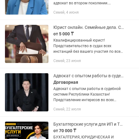
адвокат во втором поколении.
Специализируюсь на гражданских и
Семей, 4 июня
уголовных делах: семейное право,
наследственное право, оспаривание...
Юрист онлайн. Семейные дела. Снятие с ареста. Взыскание долгов.
от 5 000 ₸
Квалифицированный юрист!
Представительство в судах всех
инстанций без вашего участия по всем
семейным делам. • Развод, Алименты,
Семей, 23 июня
Установление и оспаривание
отцовства, Раздел совместно
нажитого...
Адвокат с опытом работы в судебной системе Республики Казахстан!
Договорная
Адвокат с опытом работы в судебной
системе Республики Казахстан!
Представление интересов во всех
инстанциях, по гражданским,
Семей, 22 июля
административным делам любой
сложности. Составление исковых
заявлений,...
Бухгалтерские услуги для ИП и ТОО профессионально, надежно, под ключ
от 70 000 ₸
БУХГАЛТЕРИЯ, ЮРИДИЧЕСКАЯ И