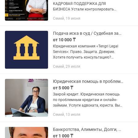
КАДРОВАЯ ПОДДЕРЖКА ДЛЯ
БИЗНЕСА Устали контролировать
бухгалтерию самостоятельно?
Семей, 19 июня
Передайте учет профессионалам и
сосредоточьтесь на развитии бизнеса.
Что вы получите: ✓...
Подача иска в суд / Судебная защита / Представление интересов.
от 10 000 ₸
Юридическая компания «Tengri Legal
Services»: Право. Защита. Доверие.
Хотите получить консультацию?
Просто отправьте нам сообщение с
Семей, 29 июля
номером телефона, и мы гарантируем,
что перезвоним вам в...
Юридическая помощь в проблемных кредитах и онлайн-займах. Семей.
от 5 000 ₸
Закрой кредит. Юридическая помощь
по проблемным кредитам и онлайн-
займам. Услуги адвоката, юриста. Вы
устали от кредитов и микрозаймов
Семей, 13 июля
Юридическая компания СтопДолг
предлагает решение по проблемным...
Банкротства, Алименты, Долги, Штрафы, Аресты
от 1 000 ₸