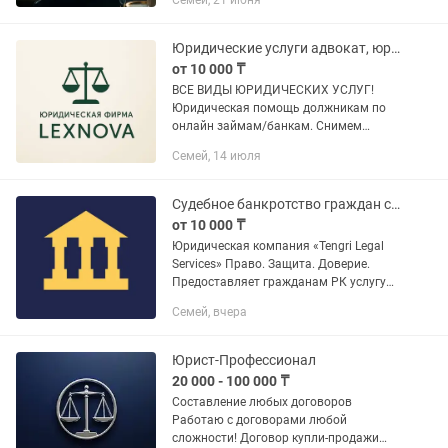
Семей, 21 июня
Медиация
Юридические услуги адвокат, юрист
от 10 000 ₸
ВСЕ ВИДЫ ЮРИДИЧЕСКИХ УСЛУГ!
Юридическая помощь должникам по
онлайн займам/банкам. Снимем
аресты, разблокируем банковские
Семей, 14 июля
карты, отменим исполнительную
надпись! Мы вам поможем!
Юридические...
Судебное банкротство граждан с юридическим сопровождением.
от 10 000 ₸
Юридическая компания «Tengri Legal
Services» Право. Защита. Доверие.
Предоставляет гражданам РК услугу
по судебному банкротству в
Семей, вчера
соответствии с Законом Республики
Казахстан от 30 декабря 2022 года...
Юрист-Профессионал
20 000 - 100 000 ₸
Составление любых договоров
Работаю с договорами любой
сложности! Договор купли-продажи