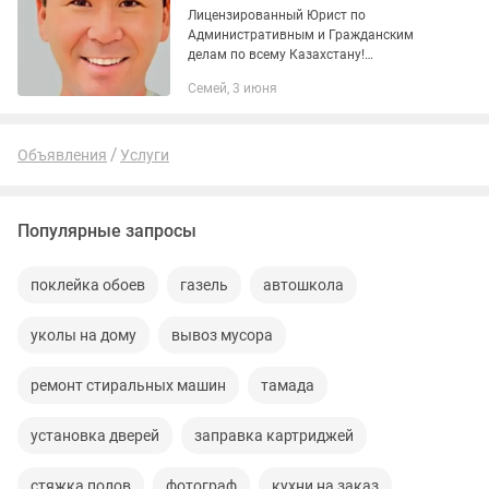
Лицензированный Юрист по
Административным и Гражданским
делам по всему Казахстану!
Подготовка и подача на банкротство
Семей, 3 июня
физических и юридических лиц!
Списание Административных штрафов
по сроку с...
Объявления
Услуги
Популярные запросы
поклейка обоев
газель
автошкола
уколы на дому
вывоз мусора
ремонт стиральных машин
тамада
установка дверей
заправка картриджей
стяжка полов
фотограф
кухни на заказ