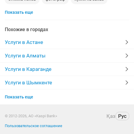
Показать еще
пластиковые двери
курсы маникюра
кирпичи
укладка брусчатки
кафельщики
грузоперевозки
Похожие в городах
наливной пол
кафель
баня
телевизор
Услуги в Астане
уголь
клининговая компания
дрова
Услуги в Алматы
алмазное сверление
изготовление дверей
Услуги в Караганде
ремонт электроплит
визажист
Услуги в Шымкенте
Услуги в Актобе
пластиковые откосы
установка видеонаблюдения
Показать еще
Услуги в Актау
левкас
самосвалы
изготовление окон
полы
Қаз
Рус
© 2012-2026, АО «Kaspi Bank»
Услуги в Костанае
ремонт бытовой техники
курсы наращивания ресниц
Пользовательское соглашение