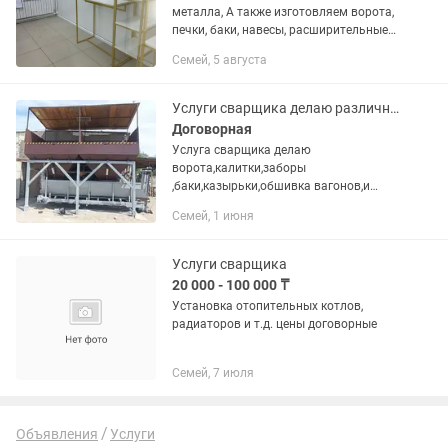
металла, А также изготовляем ворота,
печки, баки, навесы, расширительные
баки, решетки на окна и на балконы,
Семей, 5 августа
двери, заборы, и многое другое. Быстро
и качественно.
Услуги сварщика делаю различные работы по сварке ,ворота ,казырьки ,баки
Договорная
Услуга сварщика делаю
ворота,калитки,заборы
,баки,казырьки,обшивка вагонов,и
мелкие работы по сварки кроме
Семей, 1 июня
отопления.
Услуги сварщика
20 000 - 100 000 ₸
Установка отопительных котлов,
радиаторов и т.д. цены договорные
Семей, 7 июля
Объявления
Услуги