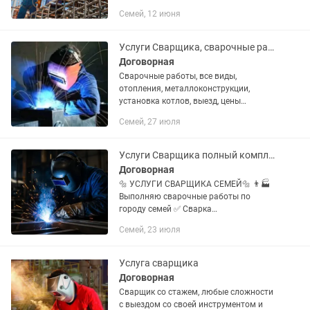
другое.Цена договорная.
Семей, 12 июня
Услуги Сварщика, сварочные работы, сварка, выезд
Договорная
Сварочные работы, все виды,
отопления, металлоконструкции,
установка котлов, выезд, цены
договорные
Семей, 27 июля
Услуги Сварщика полный комплект
Договорная
🔩 УСЛУГИ СВАРЩИКА СЕМЕЙ🔩 👨🏭
Выполняю сварочные работы по
городу семей ✅ Сварка
металлоконструкций ✅ Ремонт ворот,
Семей, 23 июля
калиток, заборов ✅ Изготовление и
ремонт металлических изделий ✅
Выезд на...
Услуга сварщика
Договорная
Сварщик со стажем, любые сложности
с выездом со своей инструментом и