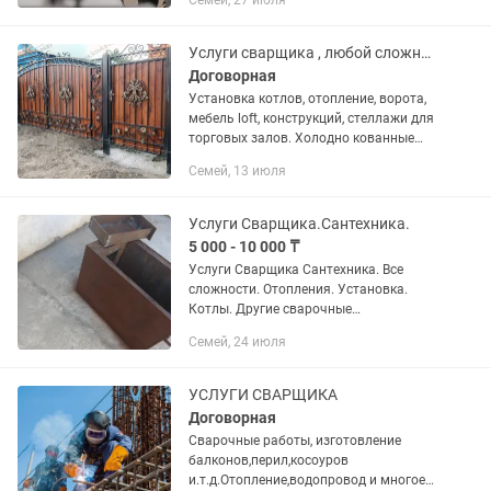
Семей, 27 июля
Услуги сварщика , любой сложности.
Договорная
Установка котлов, отопление, ворота,
мебель loft, конструкций, стеллажи для
торговых залов. Холодно кованные
узоры из проф трубы. Пишите .
Семей, 13 июля
Услуги Сварщика.Сантехника.
5 000 - 10 000 ₸
Услуги Сварщика Сантехника. Все
сложности. Отопления. Установка.
Котлы. Другие сварочные
сантехнические работы.
Семей, 24 июля
УСЛУГИ СВАРЩИКА
Договорная
Сварочные работы, изготовление
балконов,перил,косоуров
и.т.д.Отопление,водопровод и многое