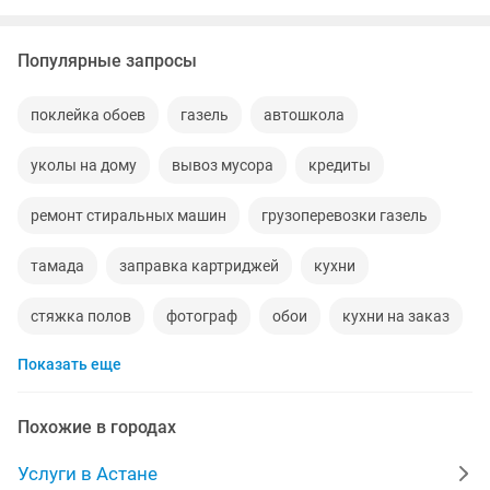
Популярные запросы
поклейка обоев
газель
автошкола
уколы на дому
вывоз мусора
кредиты
ремонт стиральных машин
грузоперевозки газель
тамада
заправка картриджей
кухни
стяжка полов
фотограф
обои
кухни на заказ
Показать еще
пластиковые двери
курсы маникюра
кирпичи
строительство домов
укладка брусчатки
Похожие в городах
кафельщики
ассенизатор
газовая плита
Услуги в Астане