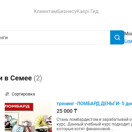
Клиентам
Бизнесу
Kaspi Гид
Мой
Сем
и в Семее
(2)
Сортировка
тренинг -ЛОМБАРД ДЕНЬГИ- 5 дн
25 000 ₸
Стань ломбардистом и зарабатывай от
курс. Данный учебный курс подходит для следующих категорий лиц: • Наемные работники
которые хотят финансовой...