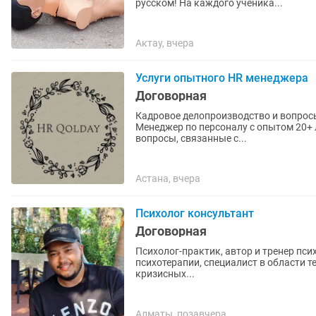
русском! На каждого ученика...
Актау, вчера
Услуги опытного HR менеджера
Договорная
Кадровое делопроизводство и вопросы HR без 
Менеджер по персоналу с опытом 20+ 
вопросы, связанные с...
Астана, вчера
Психолог консультант
Договорная
Психолог-практик, автор и тренер пс
психотерапии, специалист в области 
кризисных...
Алматы, позавчера