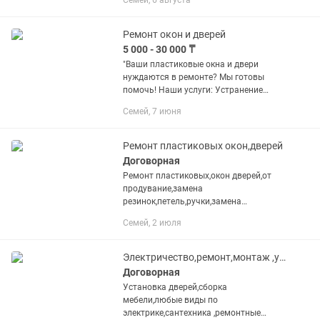
Семей, 6 августа
Ремонт окон и дверей
5 000 - 30 000 ₸
"Ваши пластиковые окна и двери
нуждаются в ремонте? Мы готовы
помочь! Наши услуги: Устранение
продувания и сквозняков Регулировка
Семей, 7 июня
и замена фурнитуры Ремонт и замена
уплотнителей Диагностика и...
Ремонт пластиковых окон,дверей
Договорная
Ремонт пластиковых,окон дверей,от
продувание,замена
резинок,петель,ручки,замена
механизма, фурнитуры, и многое
Семей, 2 июля
другое.
Электричество,ремонт,монтаж ,установка дверей ,замена сантехники
Договорная
Установка дверей,сборка
мебели,любые виды по
электрике,сантехника ,ремонтные