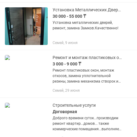
и линолеума ✔ Установка...
Установка Металлических Дверей!
30 000 - 55 000 ₸
Установка металлических дверей,
ремонт, замена Замков.Качественно!
Семей, 9 июня
Ремонт и монтаж пластиковых окон. Монтаж откосов.
3 000 - 9 000 ₸
Ремонт пластиковых окон, монтаж
откосов, замена уплотнительной
резины, замена механизма створок и
дверей, замена ручки открывания,
Семей, 29 июня
настройка и регулировка створок и
дверей.
Строительные услуги
Договорная
Доброго времени суток...производим
ремонт квартир...домов... также
коммерческие помещения...выполняем
все отделочные работы под ключ...