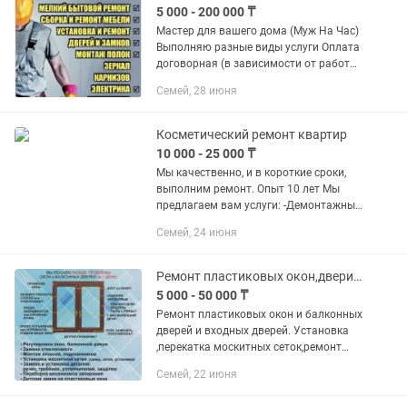
5 000 - 200 000 ₸
Мастер для вашего дома (Муж На Час)
Выполняю разные виды услуги Оплата
договорная (в зависимости от работы)
Мелкосрочный ремонт: Повесить:
Семей, 28 июня
-телевизор -тумбочки -полочки
-зеркало на стену -гардины...
Косметический ремонт квартир
10 000 - 25 000 ₸
Мы качественно, и в короткие сроки,
выполним ремонт. Опыт 10 лет Мы
предлагаем вам услуги: -Демонтажные
работы: -Вскрытие полов, паркет
Семей, 24 июня
ламинат линолеум итд. -Демонтаж
обоев -Снятия старых...
Ремонт пластиковых окон,двери замене резины замена стекло
5 000 - 50 000 ₸
Ремонт пластиковых окон и балконных
дверей и входных дверей. Установка
,перекатка москитных сеток,ремонт
регулировка окон,замена фурнитуры
Семей, 22 июня
на поворотно откидной,замена
уплотнительной резины,замена...