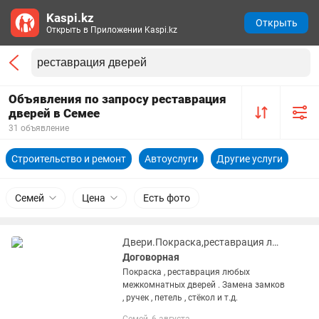
Kaspi.kz
Открыть
Открыть в Приложении Kaspi.kz
Объявления по запросу реставрация
дверей в Семее
31 объявление
Строительство и ремонт
Автоуслуги
Другие услуги
Семей
Цена
Есть фото
Двери.Покраска,реставрация любых межкомнатных дверей. Замена:петель,ручек.
Договорная
Покраска , реставрация любых
межкомнатных дверей . Замена замков
, ручек , петель , стёкол и т.д.