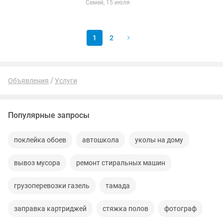
Семей, 15 июля
цены обговаривается с заказчиком...
работы выполняются...
1
2
Объявления
Услуги
Популярные запросы
поклейка обоев
автошкола
уколы на дому
вывоз мусора
ремонт стиральных машин
грузоперевозки газель
тамада
заправка картриджей
стяжка полов
фотограф