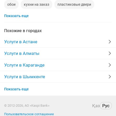
обои
кухни на заказ
пластиковые двери
Показать еще
курсы маникюра
укладка брусчатки
грузоперевозки
наливной пол
натяжной потолок
Похожие в городах
уголь
лестницы
клининговая компания
Услуги в Астане
дрова
алмазное сверление
изготовление дверей
Услуги в Алматы
фасадные работы
ремонт электроплит
визажист
Услуги в Караганде
пластиковые откосы
железные двери
Услуги в Шымкенте
Услуги в Усть-Каменогорске
установка видеонаблюдения
левкас
самосвалы
Показать еще
Услуги в Актобе
изготовление окон
полы
Қаз
Рус
© 2012-2026, АО «Kaspi Bank»
Услуги в Актау
ремонт бытовой техники
курсы наращивания ресниц
Пользовательское соглашение