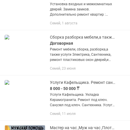
Установка входных и межкомнатных
дверей. Замена замков.
Дополнительно ремонт квартир :
штукатурка,левкас,обои ,линолеум,
Семей, 1 августа
плинтуса, галтели, ламинат, установка
сантехники, кафель, ремонт под ключ....
Сборка разборка мебели,а также ремонт!
Договорная
Ремонт мебели, сборка, разборка,а
также услуги Электрика, Сантехника,
ремонт пластиковых окон дверей,и
многое другое!
Семей, 23 июня
Услуги Кафельщика. Ремонт санузлов.Сантехника. Электрика. Ремонт под ключ.
8 000 - 50 000 ₸
Услуги Кафельщика. Укладка
Керамогранита. Ремонт под ключ.
Санузел под ключ. Сантехника. Услуги
электрика. Установка сантехники.
Семей, 11 июля
Утепление балконов. Утепление стен и
пола. Штукатурка, Левкас....
Мастер на час ,Муж на час ,Плотник ,электрик итд