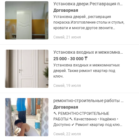
Установка двери.Реставрация покраска в любой цвет
Договорная
Установка дверей , реставрация
покраска.Изготовление столы и стулья,
кровати и многое другое звоните
будем рады
Семей, 21 июня
Установка входных и межкомнатных дверей
25 000 - 30 000 ₸
Установка входных и межкомнатных
дверей. Также ремонт квартир под
ключ.
Семей, 19 июля
ремонтно-строительные работы Качественно Надёжно Доступно
Договорная
🔨 РЕМОНТНО-СТРОИТЕЛЬНЫЕ
РАБОТЫ 🔨 Качественно • Надёжно •
Доступно ✔ Ремонт квартир под ключ
✔ Косметический и частичный ремонт
Семей, 22 июля
✔ Поклейка обоев ✔ Укладка ламината