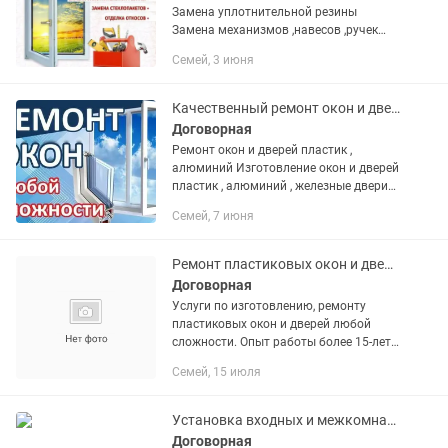
Замена уплотнительной резины
Замена механизмов ,навесов ,ручек
Изготовление москитных сеток и
Семей, 3 июня
решеток Защита для детей(трусики)
Качественный ремонт окон и дверей .
Договорная
Ремонт окон и дверей пластик ,
алюминий Изготовление окон и дверей
пластик , алюминий , железные двери
Изготовление и установка решёток и
Семей, 7 июня
маскитных сеток Выезд мастера и
консультация бесплатно!!!
Ремонт пластиковых окон и дверей
Договорная
Услуги по изготовлению, ремонту
пластиковых окон и дверей любой
сложности. Опыт работы более 15-лет.
Гарантия качества. Подготовим к зиме
Семей, 15 июля
чтоб вам было тепло и уютно дома. ,
Установка входных и межкомнатных дверей.
Договорная