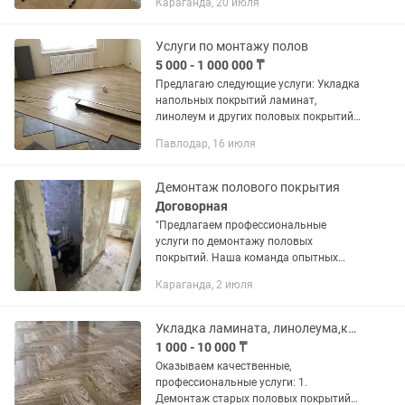
Караганда, 20 июля
настил линолеума, укладка паркетной
доски,укладка ламината...
Услуги по монтажу полов
5 000 - 1 000 000 ₸
Предлагаю следующие услуги: Укладка
напольных покрытий ламинат,
линолеум и других половых покрытий.
Строительные и отделочные работы.
Павлодар, 16 июля
Демонтаж перегородок, стен, стяжки
пола и т.д. Выравнивание и...
Демонтаж полового покрытия
Договорная
"Предлагаем профессиональные
услуги по демонтажу половых
покрытий. Наша команда опытных
специалистов осуществит быстрое и
Караганда, 2 июля
качественное удаление старых
покрытий, включая линолеум,
ковровое покрытие,...
Укладка ламината, линолеума,кварц винила.100%Качество работ.
1 000 - 10 000 ₸
Оказываем качественные,
профессиональные услуги: 1.
Демонтаж старых половых покрытий