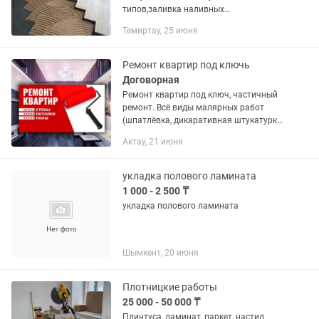
типов,заливка наливных
полов,демонтаж старых половых
Темиртау, 25 июня
покрытий, укладка настил монтаж осп,
двп, фанеры, укладка настил
ковралина,...
Ремонт квартир под ключь
Договорная
Ремонт квартир под ключ, частичный
ремонт. Всё виды малярных работ
(шпатлёвка, дикаративная штукатурка,
покраска, обои.) Гибсакартон. Половое
Актау, 21 июня
покрытие (ламинат, линолеум)
укладка полового ламината
1 000 - 2 500 ₸
укладка полового ламината
Шымкент, 20 июня
Плотницкие работы
25 000 - 50 000 ₸
Плинтуса, ламинат, паркет, настил