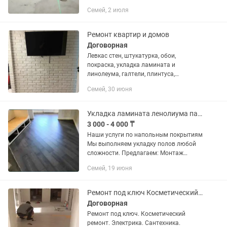
деревянных полов, наливной пол и
Семей, 2 июля
другие виды напольных работ.
Качественное выполнение всех работ,
опыт...
Ремонт квартир и домов
Договорная
Левкас стен, штукатурка, обои,
покраска, укладка ламината и
линолеума, галтели, плинтуса,
карнизы.Гипсокартон, стяжка полов.
Семей, 30 июня
Кафель. Ремонт «под ключ»,
мелкосрочные работы. Аккуратно и
качественно!
Укладка ламината ленолиума паркета и прочие напольные работы
3 000 - 4 000 ₸
Наши услуги по напольным покрытиям
Мы выполняем укладку полов любой
сложности. Предлагаем: Монтаж
ламината — ровно, красиво и надолго;
Семей, 19 июня
Укладку линолеума — без складок, с
точной...
Ремонт под ключ Косметический ремонт
Договорная
Ремонт под ключ. Косметический
ремонт. Электрика. Сантехника.