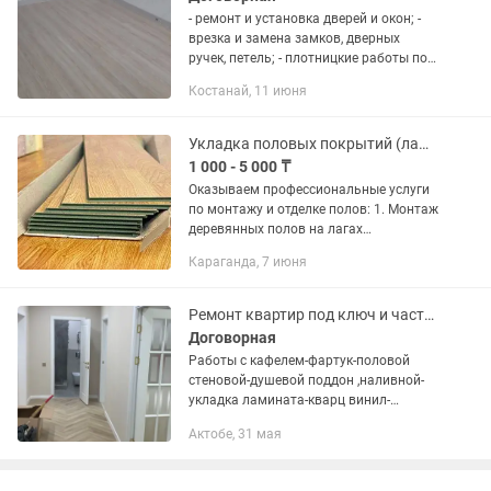
- ремонт и установка дверей и окон; -
врезка и замена замков, дверных
ручек, петель; - плотницкие работы по
укладке и ремонту полов: паркета,
Костанай, 11 июня
ламината, половой доски, пробкового
покрытия; - монтаж...
Укладка половых покрытий (ламинат, кварц винил)
1 000 - 5 000 ₸
Оказываем профессиональные услуги
по монтажу и отделке полов: 1. Монтаж
деревянных полов на лагах
(договорная) 2. Укладка осп, двп,
Караганда, 7 июня
фанеры (от 2000 за м2) 3. Укладка
настил линолеума и ковролина от...
Ремонт квартир под ключ и частично
Договорная
Работы с кафелем-фартук-половой
стеновой-душевой поддон ,наливной-
укладка ламината-кварц винил-
линолеума-плинтус, сантехника-
Актобе, 31 мая
установка инсталляции- ванны-
унитаза, работы с гибким мрамором
панелями,...