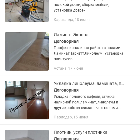
половой доски, сборка мебели,
установка дверей
Караганда, 18 июня
Ламинат Экопол
Договорная
Профессиональная работа с полами.
Ламинат,Таркетт,Линолеум. Установка
плинтусов
МДФ,полиуретан,арбитон,пластик.А
Астана, 17 июня
также доп подготовка полов- стяжка
наливные полы под Лазер уровень а
также монтаж...
Укладка линолеума, ламината, плинтуса, полиуретан плинтус
Договорная
Укладка полового кафеля, стяжка,
наливной пол, ламинат, линолеум и
другие работы связанные с полами.
Выполним работы качественно и в
Павлодар, 15 июня
срок.
Плотник, услуги плотника
Договорная