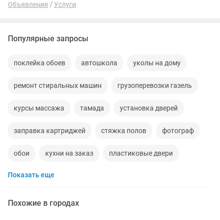
Объявления
Услуги
Популярные запросы
поклейка обоев
автошкола
уколы на дому
ремонт стиральных машин
грузоперевозки газель
курсы массажа
тамада
установка дверей
заправка картриджей
стяжка полов
фотограф
обои
кухни на заказ
пластиковые двери
Показать еще
курсы маникюра
кирпичи
строительство домов
укладка брусчатки
кафельщики
газовая плита
Похожие в городах