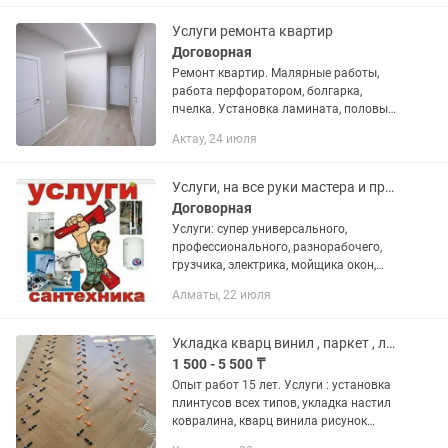
итд
Услуги ремонта квартир
Договорная
Ремонт квартир. Малярные работы,
работа перфоратором, болгарка,
пчелка. Установка ламината, половых
доски, двери, линолеум. Поклейка всех
Актау, 24 июля
видов обоев.
Услуги, на все руки мастера и профессионального разнорабочего 24/7.
Договорная
Услуги: супер универсального,
профессионального, разнорабочего,
грузчика, электрика, мойщика окон,
любая уборка в квартире, в частном
Алматы, 22 июля
доме,офисе, коттедже, землекопа,
помощника по дому, стекольщика,...
Укладка кварц винил , паркет , линолеум , ламинат
1 500 - 5 500 ₸
Опыт работ 15 лет. Услуги : установка
плинтусов всех типов, укладка настил
ковралина, кварц винила рисунок
любой сложности, монтаж укладка