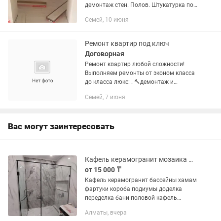
демонтаж стен. Полов. Штукатурка под
маяк. Левкас. Обои. Галтели. Плинтуса.
Семей, 10 июня
Стяжка. Наливной пол. Ламинат.
Кафель. и. т. д. (Качество...
Ремонт квартир под ключ
Договорная
Ремонт квартир любой сложности!
Выполняем ремонты от эконом класса
до класса люкс: . 🔨демонтаж и
перепланировка помещений ⛓️
Семей, 7 июня
отопление,вентиляция 🧲
электрика,сантехника ⚒️укладка...
Вас могут заинтересовать
Кафель керамогранит мозаика фартуки короба подиумы мелкий ремонт переделка
от 15 000 ₸
Кафель керамогранит бассейны хамам
фартуки короба подиумы доделка
переделка бани половой кафель
стеновой кафель мазайка весь спектр
Алматы, вчера
услуги гипсокартон малярка ламинат