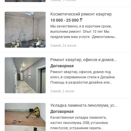
Семей, 19 июня
пола стяжка- наливной пол. Укладка
кафеля половой - стеновой....
Косметический ремонт квартир
10 000 - 25 000 ₸
Мы качественно, и в короткие сроки,
выполним ремонт. Опыт 10 лет Мы
предлагаем вам услуги: -Демонтажные
работы: -Вскрытие полов, паркет
Семей, 24 июня
ламинат линолеум итд. -Демонтаж
обоев -Снятия старых...
Ремонт квартир, офисов и домов под КЛЮЧ!
Договорная
Ремонт квартир, офисов, домов под
ключ, в современном стиле и Дизайне.
Помощь в разработке дизайна или
работа по вашему дизайн проекту.Есть
Семей, 2 июля
дополнительный этап работ: монтаж
электрической проводки и...
Укладка ламината линолеума, установка плинтусов, наливной пол
Договорная
Качественная укладка ламината,
настил линолеума, OSB, установка
плинтусов, устранение скрипа