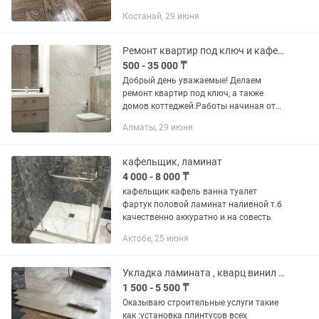
2. Укладка настил монтаж осп, двп,
Костанай, 29 июня
фанеры 3. Монтаж укладка настил
линолеума 4. Монтаж заливка
наливных полов 5....
Ремонт квартир под ключ и кафель
500 - 35 000 ₸
Добрый день уважаемые! Делаем
ремонт квартир под ключ, а также
домов коттеджей.Работы начиная от
черновой штукатурки стяжки и до
Алматы, 29 июня
финишной покраски. Черновая
штукатурка (ротбанд или гипсовая...
кафельщик, ламинат
4 000 - 8 000 ₸
кафельщик кафель ванна туалет
фартук половой ламинат наливной т.б
качественно аккуратно и на совесть
Актобе, 25 июня
Укладка ламината , кварц винил , линолеум , паркет
1 500 - 5 500 ₸
Оказываю строительные услуги такие
как :установка плинтусов всех