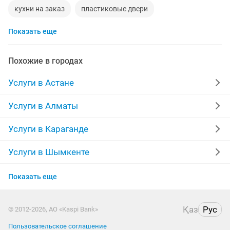
кухни на заказ
пластиковые двери
Показать еще
курсы маникюра
кирпичи
строительство домов
укладка брусчатки
кафельщики
ассенизатор
Похожие в городах
грузоперевозки
наливной пол
швея
уголь
Услуги в Астане
лестницы
клининговая компания
дрова
Услуги в Алматы
алмазное сверление
изготовление дверей
Услуги в Караганде
ремонт электроплит
визажист
Услуги в Шымкенте
Услуги в Усть-Каменогорске
пластиковые откосы
железные двери
Показать еще
Услуги в Актобе
установка видеонаблюдения
левкас
самосвалы
Қаз
Рус
© 2012-2026, АО «Kaspi Bank»
Услуги в Актау
изготовление окон
переводчик
Пользовательское соглашение