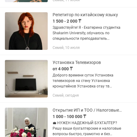
Семей, 11 июня
Казахстане началось всеобщее
декларирование и сняты все...
Репетитор по китайскому языку
1 500 - 2 000 ₸
Здравствуйте! Я - Екатерина студентка
Shakarim University, обучаюсь по
специальности преподаватель
иностранных языков (английский и
Семей, 10 июля
китайский). Мой GPA - 3.3. Почему
именно я? Если у вас нет...
Установка Телевизоров
от 4 000 ₸
Доброго времени суток Установка
телевизоров на стену Установка
кронштейнов Установка отау тв
Установка телевизоров любой
Семей, сегодня
сложности и диагонали Установка на
бетон, кирпич,
Открытие ИП и ТОО / Налоговые отчеты / стат отчеты / Бухгалтерские услуги
1 000 - 100 000 ₸
💼 НУЖЕН НАДЕЖНЫЙ БУХГАЛТЕР?
Решу ваши бухгалтерские и налоговые
вопросы быстро, грамотно и без