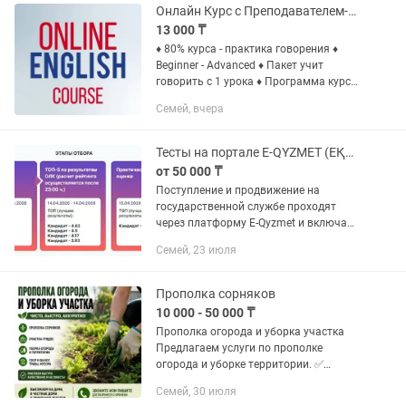
в...
Онлайн Курс с Преподавателем-Английский язык от 0 до уровня C1 advanced!
13 000 ₸
♦️ 80% курса - практика говорения ♦️
Beginner - Advanced ♦️ Пакет учит
говорить с 1 урока ♦️ Программа курса
от А до Я "Все включено" Все
Семей, вчера
грамматические правила и вся лексика
собрана в 125...
Тесты на портале E-QYZMET (ЕҚЫЗМЕТ) сопровождение на всех этапах
от 50 000 ₸
Поступление и продвижение на
государственной службе проходят
через платформу E-Qyzmet и включают
несколько обязательных этапов
Семей, 23 июля
оценки. Мы работаем с каждым из этих
этапов. Этапы отбора: 1)...
Прополка сорняков
10 000 - 50 000 ₸
Прополка огорода и уборка участка
Предлагаем услуги по прополке
огорода и уборке территории. ✅
Прополка сорняков ✅ Очистка грядок
Семей, 30 июля
✅ Уборка огорода и придомовой