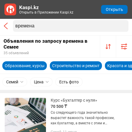
Kaspi.kz
Открыть
Открыть в Приложении Kaspi.kz
Объявления по запросу времена в
Семее
35 объявлений
Образование, курсы
Строительство и ремонт
Красота и з
Семей
Цена
Есть фото
Курс «Бухгалтер с нуля»
70 500 ₸
Со следующего года значительно
вырастет важность такой профессии,
как бухгалтер, а вместе с этим и
уровень их доходов. Ведь с 2021 года в