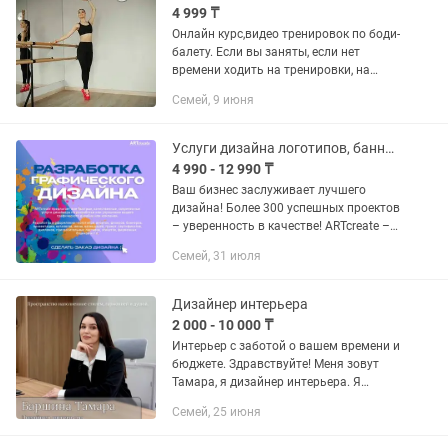
4 999 ₸
Онлайн курс,видео тренировок по боди-
балету. Если вы заняты, если нет
времени ходить на тренировки, на
танцы,есть простое решение. Онлайн
Семей, 9 июня
тренировки по боди-балету. Вы
сможете повторяя за тренером...
Услуги дизайна логотипов, баннеров, визиток, флаеров
4 990 - 12 990 ₸
Ваш бизнес заслуживает лучшего
дизайна! Более 300 успешных проектов
– уверенность в качестве! ARTcreate –
это ваш надежный партнер в создании
Семей, 31 июля
профессионального графического
дизайна, который...
Дизайнер интерьера
2 000 - 10 000 ₸
Интерьер с заботой о вашем времени и
бюджете. Здравствуйте! Меня зовут
Тамара, я дизайнер интерьера. Я
создаю не просто красивые
Семей, 25 июня
визуализации, а продуманные,
удобные и гармоничные пространства,