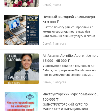
стресса! ✅ Помогаю ИП и ТОО вовремя
Семей, вчера
сдавать отчеты, избегать штрафов и
спокойно заниматься своим...
Честный выездной компьютерный мастер в Семее ремонт за 1 визит
от 3 000 ₸
Быстро помогу решить проблемы с
компьютером или ноутбуком без
навязывания лишних услуги и скрытых
платежей. Работаю с домашними ПК,
Семей, 1 августа
ноутбуками, интернетом, программами
и комплектующими. Большинство...
Air Astana, Ab-initio, Apprentice поддержка на всех этапах отбора
15 000 - 45 000 ₸
Участвуете в отборе в компанию Air
Astana, по программе Ab-initio или по
программе Apprentice (программа
подготовки авиатехников)? Мы
Семей, 3 августа
работаем с основными этапами
отбора и можем помочь на каждом
из...
Инструкторский курс по маникюру и наращиванию ногтей
150 000 ₸
1️⃣ИНСТРУКТОРСКИЙ КУРС ПО
МАНИКЮРУ И НАРАЩИВАНИЮ