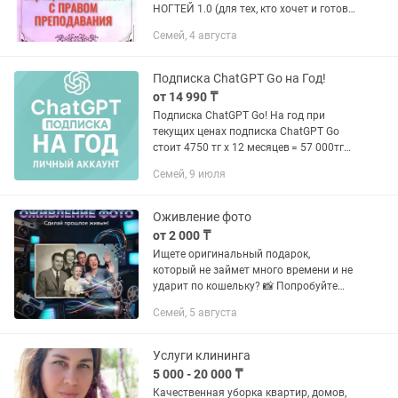
НОГТЕЙ 1.0 (для тех, кто хочет и готов
обучать МАСТЕРОВ);
Семей, 4 августа
2️⃣ИНСТРУКТОРСКИЙ КУРС ПО
МАНИКЮРУ И НАРАЩИВАНИЮ
НОГТЕЙ 2.0 (для тех, кто хочет и
Подписка ChatGPT Go на Год!
готов...
от 14 990 ₸
Подписка ChatGPT Go! На год при
текущих ценах подписка ChatGPT Go
стоит 4750 тг х 12 месяцев = 57 000тг
Вам это обойдется всего за 14 990тг.
Семей, 9 июля
Можно сделать на ваш личный
аккаунт, где нет активной...
Оживление фото
от 2 000 ₸
Ищете оригинальный подарок,
который не займет много времени и не
ударит по кошельку? 📸 Попробуйте
оживление фото! Я придаю снимкам
Семей, 5 августа
легкие движения, эмоции и тепло —
будто человек на фото оживает...
Услуги клининга
5 000 - 20 000 ₸
Качественная уборка квартир, домов,