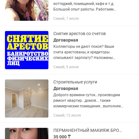
коттеджей, помещений, кафе и т.д.
Большой опыт работы. Работаем
качественно, быстро и не дорого.
Семей, 7 июля
Моющее средство приносим с собой.
звоните! Не теряйте времени...
Снятие арестов со счетов
Договорная
Коллекторы не дают покоя? Ваши
счета арестованы, и кредиторы
списывают зарплату? Наложены
ограничения на имущество на выезд?
Семей, 9 июня
Решение есть! Мы поможем Вам. А
именно: - Не нужно платить ч.
Судебному...
Строительные услуги
Договорная
Доброго времени суток...производим
ремонт квартир...домов... также
коммерческие помещения...выполняем
все отделочные работы под ключ...
Семей, 15 июля
цены обговаривается с заказчиком...
работы выполняются...
ПЕРМАНЕНТНЫЙ МАКИЯЖ БРОВЕЙ
35 000 ₸