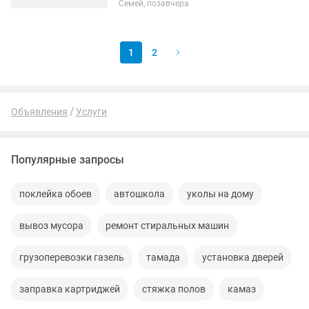
Семей, позавчера
индивидуальные ролевые игры
Проверяется умение работать в
команде, анализировать...
1
2
Объявления
Услуги
Популярные запросы
поклейка обоев
автошкола
уколы на дому
вывоз мусора
ремонт стиральных машин
грузоперевозки газель
тамада
установка дверей
заправка картриджей
стяжка полов
камаз