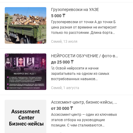
территории ✅ Сбор и вынос травы,...
Грузоперевозки на УАЗЕ
5 000 ₸
Грузоперевозки от точки А до точки Б
цена разная от времени не интересует
только по расстоянии. Длина борта
265 ширина 190. Звоните всегда на
Семей, 13 июля
связи.
НЕЙРОСЕТИ ОБУЧЕНИЕ / фото-видео контент с нуля/ ИИ-креатор
до 25 000 ₸
🚀 Освой нейросети и начни
зарабатывать на одном из самых
востребованных навыков
современности Наш курс — это
Семей, 1 августа
пошаговое обучение созданию фото и
видео через AI без сложностей и
долгого обучения. Ты...
Ассесмент-центр, бизнес-кейсы, Excel, интервью, ролевые игры
от 30 000 ₸
Ассессмент-центр — один из ключевых
этапов отбора на руководящие
позиции. С чем сталкиваются
кандидаты: • Групповые и