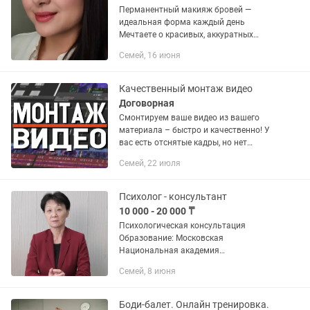
Перманентный макияж бровей —
идеальная форма каждый день
Мечтаете о красивых, аккуратных
бровях без ежедневного макияжа?
Семей, 16 июня
Перманентный макияж бровей — это
ухоженный и естественный вид 24/7 ✨
✔ Подбор...
Качественный монтаж видео
Договорная
Смонтируем ваше видео из вашего
материала – быстро и качественно! У
вас есть отснятые кадры, но нет
времени или навыков, чтобы сделать
Семей, 22 июля
из них крутой ролик? Мы поможем! ✅
Соберем динамичное видео –...
Психолог - консультант
10 000 - 20 000 ₸
Психологическая консультация
Образование: Московская
Национальная академия
дополнительного профессионального
Семей, 8 июня
образования Помощь в трудных
жизненных ситуациях Если сложились
травмирующие...
Боди-балет. Онлайн тренировка.