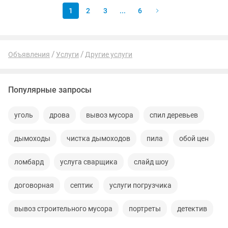
1
2
3
...
6
Объявления
Услуги
Другие услуги
Популярные запросы
уголь
дрова
вывоз мусора
спил деревьев
дымоходы
чистка дымоходов
пила
обой цен
ломбард
услуга сварщика
слайд шоу
договорная
септик
услуги погрузчика
вывоз строительного мусора
портреты
детектив