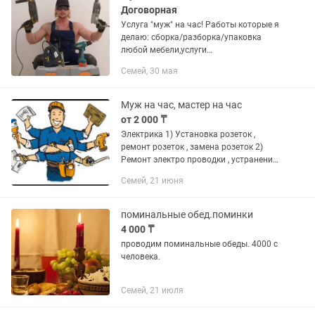
Договорная
Услуга "муж" на час! Работы которые я
делаю: сборка/разборка/упаковка
любой мебели,услуги
дрели,шуруповерта,перфоратора и
Семей, 30 мая
болгарки (навесить
тв,зеркало,гардины,полки,турникеты и
т.д.).Мелкосрочный...
Муж на час, мастер на час
от 2 000 ₸
Электрика 1) Установка розеток ,
ремонт розеток , замена розеток 2)
Ремонт электро проводки , устранение
неполадок проводов 3) Монтаж
Семей, 21 июня
люстры, плафонов, прожекторов и
прочих светодиодных систем 4)...
поминальные обед.поминки
4 000 ₸
проводим поминальные обеды. 4000 с
человека.
Семей, 21 июля