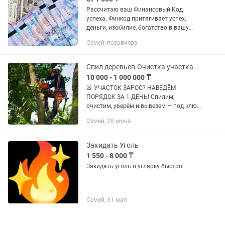
Рассчитаю ваш Финансовый Код
успеха. Финкод притягивает успех,
деньги, изобилие, богатство в вашу
жизнь💰💰💰
Семей, позавчера
Спил деревьев.Очистка участка.Уборка территории.Вывоз мусора.Копка огорода
10 000 - 1 000 000 ₸
🚨 УЧАСТОК ЗАРОС? НАВЕДЁМ
ПОРЯДОК ЗА 1 ДЕНЬ! Спилим,
очистим, уберём и вывезем — под ключ
без лишних хлопот 💪 ✔ Спил деревьев
Семей, 28 июня
любой сложности (в том числе
опасных) ✔ Полная очистка участка от
травы,...
Закидать Уголь
1 550 - 8 000 ₸
Закидать уголь в углярку быстро
Семей, 31 мая