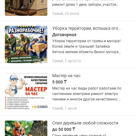
ремонт дома 1 день заборы, участок
мелкие работы срочный выезд,
Семей, 20 июня
“РЕМОНТ И УСТАНОВКА ЗАБОРОВ
ЧАСТИЧНО (НЕ ПОД КЛЮЧ)”
починить...
Уборка территории, вспашка огорода, копка земли, Разнорабочие! г.Семей
Договорная
Уборка территории от травы и мусора!
Копка земли и траншеи! Заливка
бетона мелкие объекты Вынос мусора
и демонтаж и.т.д. Услуги грузчиков
Семей, 2 августа
почасовая и договорная! Любая
сложность работы
Мастер на час
5 000 ₸
Мастер на час виды работ работаем.по
сантехнике электрике ремонт электро
техники и многое другое качественно и
не дорого
Семей, 1 июля
Спил деревьев любой сложности
до 50 000 ₸
Спил деревьев цены разные от