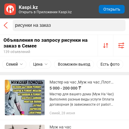
Kaspi.kz
Открыть
Открыть в Приложении Kaspi.kz
Объявления по запросу рисунки на
заказ в Семее
139 объявлений
Семей
Цена
Возможен выезд
Есть фото
Мастер на час ,Муж на час ,Плотник ,электрик итд
5 000 - 200 000 ₸
Мастер для вашего дома (Муж На Час)
Выполняю разные виды услуги Оплата
договорная (в зависимости от работы)
Мелкосрочный ремонт: Повесить:
Семей, 28 июня
-телевизор -тумбочки -полочки
-зеркало на стену -гардины...
Муж на час