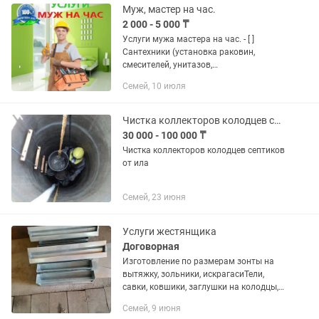
Муж, мастер на час.
2 000 - 5 000 ₸
Услуги мужа мастера на час. - [ ]
Сантехники (установка раковин,
смесителей, унитазов,
водонагревателей, прокладка
Семей, 10 июля
пластиковых труб, стиральные,
посудомоечные машины). - [ ]
Электрика (замена...
Чистка коллекторов колодцев септиков ила
30 000 - 100 000 ₸
Чистка коллекторов колодцев септиков
от ила
Семей, 23 июня
Услуги жестянщика
Договорная
Изготовление по размерам зонты на
вытяжку, зольники, искрагасиТели,
савки, ковшики, заглушки на колодцы,
плитцы,кормушки,клетки для
Семей, 9 июня
перепелов и.т.д.