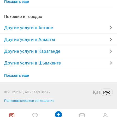
Показать еще
разборка
перевозки грузов
колодцы
откачка ям
экскаватор услуги
Похожие в городах
строительный мусор
доставка пиццы
страховка
Другие услуги в Астане
песок щебень
услуги зила
откачка
Другие услуги в Алматы
открытие тоо
песок доставка
песок отсев
Другие услуги в Караганде
пишу
ретушь
муж на час работа
щебень
Другие услуги в Шымкенте
Другие услуги в Усть-Каменогорске
работа договорная
саженец
услуги доставки
Показать еще
Другие услуги в Актобе
ассенизатор откачка
тенге
Қаз
Рус
© 2012-2026, АО «Kaspi Bank»
Другие услуги в Костанае
Пользовательское соглашение
Другие услуги в Павлодаре