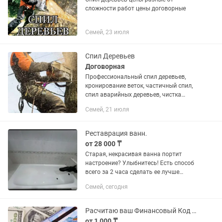
сложности работ цены договорные
Семей, 23 июля
Спил Деревьев
Договорная
Профессиональный спил деревьев,
кронирование веток, частичный спил,
спил аварийных деревьев, чистка
территорий, работаем без выходных,
Семей, 21 июля
осмотр и консультация бесплатная.
Также работаем с тендерами и...
Реставрация ванн.
от 28 000 ₸
Старая, некрасивая ванна портит
настроение? Улыбнитесь! Есть способ
всего за 2 часа сделать ее лучше
новой! Наша компания - одна из
Семей, сегодня
крупнейших в Семее по реставрации
ванн наливным акрилом и...
Расчитаю ваш Финансовый Код успеха. Финкод помогает притягивать деньги
от 1 000 ₸