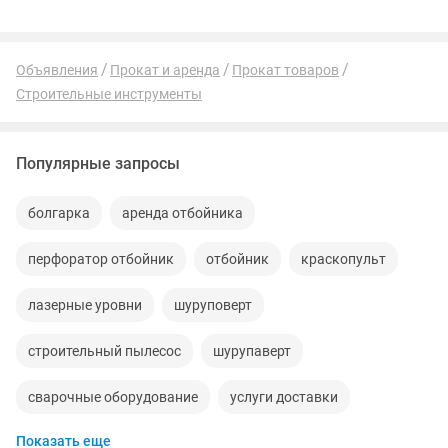
Объявления
Прокат и аренда
Прокат товаров
Строительные инструменты
Популярные запросы
болгарка
аренда отбойника
перфоратор отбойник
отбойник
краскопульт
лазерные уровни
шуруповерт
строительный пылесос
шурупаверт
сварочные оборудование
услуги доставки
Показать еще
паркет
аренда отбойного