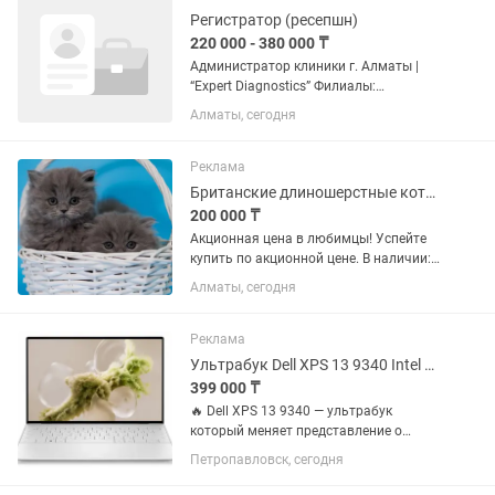
Регистратор (ресепшн)
220 000 - 380 000 ₸
Администратор клиники г. Алматы |
“Expert Diagnostics” Филиалы:
Жарокова 275А, Ауэзова 67,
Алматы, сегодня
Кожабекова 19 Обязанности: • Встреча
и регистрация пациентов в клинике; •
Консультирование по услугам...
Реклама
Британские длиношерстные котята
200 000 ₸
Акционная цена в любимцы! Успейте
купить по акционной цене. В наличии:
мальчик и девочка, возрастом 2
Алматы, сегодня
месяца, а также девочка-подросток 5
месяцев. Смотрите все фото в
объявлении. Цена начинается от...
Реклама
Ультрабук Dell XPS 13 9340 Intel Core Ultra 7 (16core) 32GB 1TB Office 365
399 000 ₸
🔥 Dell XPS 13 9340 — ультрабук
который меняет представление о
ноутбуках Вы держите в руках один из
Петропавловск, сегодня
лучших ультрабуков планеты.
Алюминий авиационного класса,