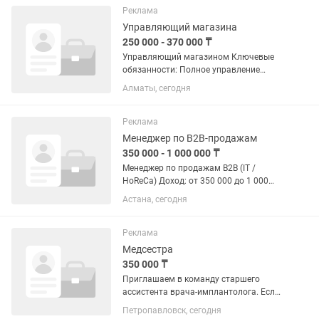
сенсорный экран профессионального
Реклама
уровня,...
Управляющий магазина
250 000 - 370 000 ₸
Управляющий магазином Ключевые
обязанности: Полное управление
операционной деятельностью
Алматы, сегодня
магазина и обеспечение его
бесперебойной работы. Выполнение
плановых показателей по
Реклама
товарообороту,...
Менеджер по B2B-продажам
350 000 - 1 000 000 ₸
Менеджер по продажам B2B (IT /
HoReCa) Доход: от 350 000 до 1 000
000+ тг на руки RestoIT — официальный
Астана, сегодня
партнер iiko в Казахстане. Мы
автоматизируем рестораны, кафе,
кофейни, бары и другие...
Реклама
Медсестра
350 000 ₸
Приглашаем в команду старшего
ассистента врача-имплантолога. Если
вы уверенно чувствуете себя на
Петропавловск, сегодня
хирургическом приёме, умеете