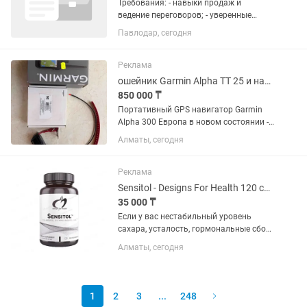
Требования: - навыки продаж и
ведение переговоров; - уверенные
коммуникативные навыки, грамотная
Павлодар, сегодня
речь; - Ответственность,
самостоятельность,
стрессоустойчивость; - Владение ПК на
Реклама
уровне пользователя...
ошейник Garmin Alpha TT 25 и навигатор Garmin Alpha 300
850 000 ₸
Портативный GPS навигатор Garmin
Alpha 300 Европа в новом состоянии -
надежный спутниковый помощник для
Алматы, сегодня
путешествий и активного отдыха,
который сочетает в себе высокую
точность, удобство...
Реклама
Sensitol - Designs For Health 120 capsules
35 000 ₸
Если у вас нестабильный уровень
сахара, усталость, гормональные сбои,
сложности с весом или симптомы
Алматы, сегодня
инсулинорезистентности — это могут
быть признаки нарушения обмена
веществ и недостатка ключевых...
1
2
3
...
248