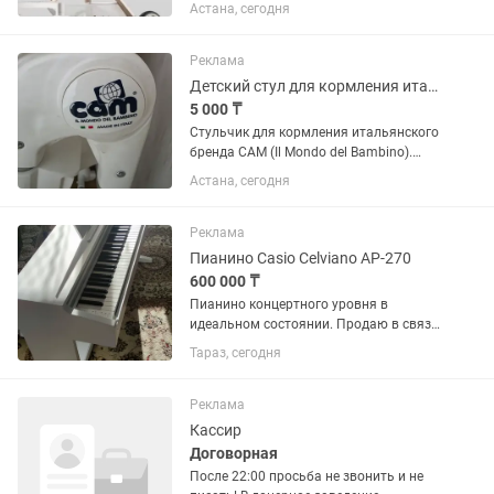
ручка. Ниже себестоимости!
Астана, сегодня
Реклама
Детский стул для кормления итальянского бренда Cam
5 000 ₸
Стульчик для кормления итальянского
бренда CAM (Il Mondo del Bambino).
Этот бренд специализируется на
Астана, сегодня
высококачественной мебели и
аксессуарах для малышей. Модель
стульчика CAM включает
Реклама
регулируемые...
Пианино Casio Celviano АР-270
600 000 ₸
Пианино концертного уровня в
идеальном состоянии. Продаю в связи
с переездом. Можно в кредит. Срочно,
Тараз, сегодня
торг Связь только.
Реклама
Кассир
Договорная
После 22:00 просьба не звонить и не