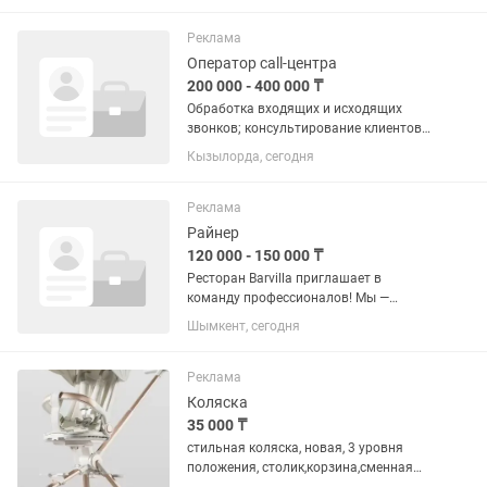
работать быстро, четко и
организованно, знаете стандарты
Реклама
стерильности и...
Оператор call-центра
200 000 - 400 000 ₸
Обработка входящих и исходящих
звонков; консультирование клиентов
по продуктам и услугам; ведение базы
Кызылорда, сегодня
данных клиентов; обеспечение
высокого уровня клиентского сервиса;
своевременное решение...
Реклама
Райнер
120 000 - 150 000 ₸
Ресторан Barvilla приглашает в
команду профессионалов! Мы —
современный ресторан с уютной
Шымкент, сегодня
атмосферой и высоким уровнем
сервиса. Если ты ищешь работу в
дружной команде и готов развиваться
Реклама
в...
Коляска
35 000 ₸
стильная коляска, новая, 3 уровня
положения, столик,корзина,сменная