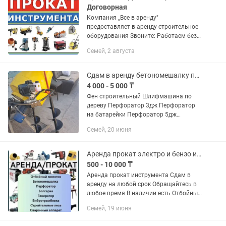
Договорная
Компания ,,Все в аренду"
предоставляет в аренду строительное
оборудования Звоните: Работаем без
выходных с 9:00 до 19:00 Мы
Семей, 2 августа
находимся по адресу ул. Байсалыкова
65а Без какого либо залога....
Сдам в аренду бетономешалку перфоратор отбойный молоток
4 000 - 5 000 ₸
Фен строительный Шлифмашина по
дереву Перфоратор 3дж Перфоратор
на батарейки Перфоратор 5дж
Перфоратор 10 Дж Виброплита
Семей, 20 июня
бензиновая Пила торцовочная
торцовка Электростанция генератор
Генератор...
Аренда прокат электро и бензо инструмента
500 - 10 000 ₸
Аренда прокат инструмента Сдам в
аренду на любой срок Обращайтесь в
любое время В наличии есть Отбойный
молоток Отбойник Отбойник
Семей, 19 июня
Бетономешалка груша 150л
Перфоратор Перфоратор Генератор