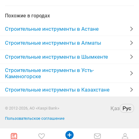
работа ежедневной оплата
плиткорез
Похожие в городах
договорная
куст
электропилы
Строительные инструменты в Астане
утюг строительный
прокат бетономешалки
Строительные инструменты в Алматы
аренда дома по
в цен
Строительные инструменты в Шымкенте
Строительные инструменты в Усть-
доставка строительного мусора
баллон
Каменогорске
алмазное бурение
стройтельные
220 вольт
Строительные инструменты в Казахстане
диаметр 32
для пресса
дом аренд
тэн
Қаз
Рус
© 2012-2026, АО «Kaspi Bank»
генератор сварочный
бетонные работы
фрезер
Пользовательское соглашение
шатры
алмазная
дам
алмазное сверление