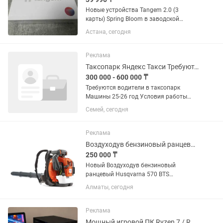
Новые устройства Tangem 2.0 (3
карты) Spring Bloom в заводской
пленке. Tangem 2.0 - новый
Астана, сегодня
мультивалютный аппаратный кошелек
в виде карты от известного
швейцарского производителя с
Реклама
высочайшим уровнем...
Таксопарк Яндекс Такси Требуются Водители
300 000 - 600 000 ₸
Требуются водители в таксопарк
Машины 25-26 год Условия работы
день/ночь Бензин 50/50 Доход 50/50
Семей, сегодня
Автомобили комфорт уровня от
таксопарка Яндекс такси
Реклама
Воздуходув бензиновый ранцевый Husqvarna 570 BTS
250 000 ₸
Новый Воздуходув бензиновый
ранцевый Husqvarna 570 BTS
Воздуходув бензиновый
Алматы, сегодня
ранцевый Husqvarna 570 BTS - -
мощный ранцевый воздуходув для
коммерческого использования,
Реклама
специально разработанный для...
Мощный игровой ПК Ryzen 7 / RX 580 4GB / 16GB DDR4 / NVMe SSD / Монитор