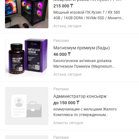
215 000 ₸
Мощный игровой ПК Ryzen 7 / RX 580
4GB / 16GB DDR4 / NVMe SSD / Монитор
Продам мощный игровой компьютер
Астана, сегодня
на 8 ядерном Ryzen 7 в комплекте с
монитором 23". Подходит для
современных игр, учебы,...
Реклама
Магнезиум премиум (бады)
46 000 ₸
Биологически активная добавка
Магнезиум Премиум (Magnesium
Premium) Описание Magnesium
Астана, сегодня
Premium Высокая концентрация
магния для ежедневной поддержки
организма Magnesium Premium —
Реклама
биологически...
Администратор консьерж
до 150 000 ₸
коммуникации с жильцами Жилого
Комплекса по утвержденным
стандартам и регламентам; встреча/
Алматы, сегодня
проводы/информирование жильцов
ЖК, оказание услуги по запросам
жильцов - бронирование мест, заказ...
Реклама