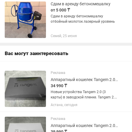
5кВт...
Сдам в аренду бетономешалку
от 5 000 ₸
Сдам в аренду бетономешалку
отбойный молоток лазерный уровень
Семей, 25 июня
Вас могут заинтересовать
Реклама
Аппаратный кошелек Tangem 2.0 (3 карты)
34 990 ₸
Новые устройства Tangem 2.0 (3
карты) в заводской пленке. Tangem 2.0
- новый мультивалютный аппаратный
Астана, сегодня
кошелек в виде карты от известного
швейцарского производителя с
высочайшим уровнем безопасности...
Реклама
Аппаратный кошелек Tangem 2.0 (3 карты) Spring Bloom
39 990 ₸