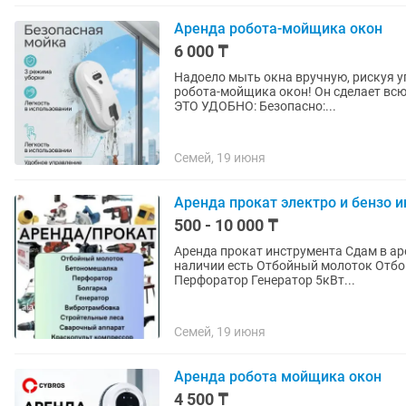
Аренда робота-мойщика окон
6 000 ₸
Надоело мыть окна вручную, рискуя упасть со стремянки? П
робота-мойщика окон! Он сделает всю гря
ЭТО УДОБНО: Безопасно:...
Семей, 19 июня
Аренда прокат электро и бензо 
500 - 10 000 ₸
Аренда прокат инструмента Сдам в аренду на любой срок Обращайтесь в любое время В
наличии есть Отбойный молоток Отбойник Отбойник Бетономешалка груша 150л Перфоратор
Перфоратор Генератор 5кВт...
Семей, 19 июня
Аренда робота мойщика окон
4 500 ₸