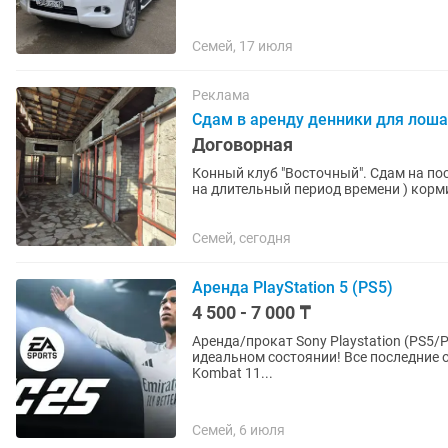
Семей, 17 июля
Реклама
Сдам в аренду денники для лош
Договорная
Конный клуб "Восточный". Сдам на постой денники для лошади 🐎 ( содержание вашей лошади
на длительный период времени ) кормим
агентство....
Семей, сегодня
Аренда PlayStation 5 (PS5)
4 500 - 7 000 ₸
Аренда/прокат Sony Playstation (PS5/PS4) EA Sports FC 25 (FIFA25) в наличии! Джо
идеальном состоянии! Все последние обновления! PS5 - EA Sports FC25(Fifa25), UFC4, Mortal
Kombat 11...
Семей, 6 июля