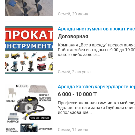
Семей, 20 июня
Аренда инструментов прокат ин
Договорная
Компания ,,Все в аренду" предоставляет в
Работаем без выходных с 9:00 до 19:0
какого либо залога....
Семей, 2 августа
Аренда karcher/карчер/пароген
6 000 - 10 000 ₸
Профессиональная химчистка мебели, 
Удаляет пятна и запахи Глубокая очистка ткани Подходит для диванов, ковров и авто Простое
использование...
Семей, 11 июля