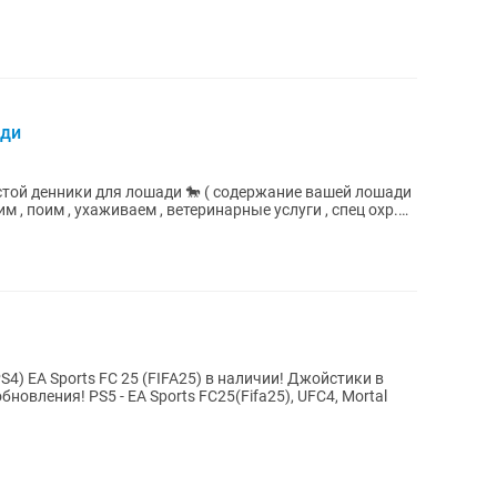
ади
 , поим , ухаживаем , ветеринарные услуги , спец охр.
йстики в