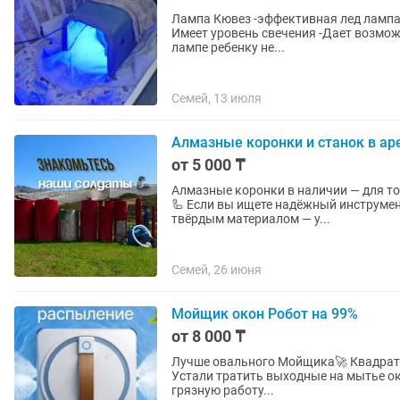
Лампа Кювез -эффективная лед лампа
Имеет уровень свечения -Дает возмож
лампе ребенку не...
Семей, 13 июля
Алмазные коронки и станок в ар
от 5 000 ₸
Алмазные коронки в наличии — для точ
🦾 Если вы ищете надёжный инструмент для работы с бетоном, кирпичом, гранитом или другим
твёрдым материалом — у...
Семей, 26 июня
Мойщик окон Робот на 99%
от 8 000 ₸
Лучше овального Мойщика🚀 Квадратн
Устали тратить выходные на мытье ок
грязную работу...