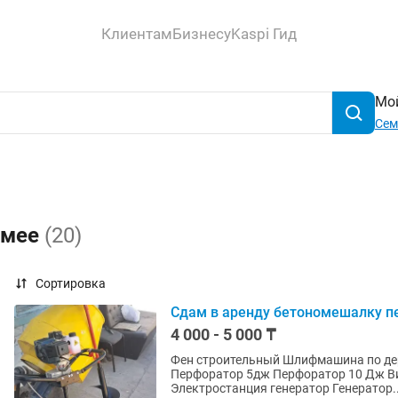
Клиентам
Бизнесу
Kaspi Гид
Мой
Сем
емее
(20)
Сортировка
Сдам в аренду бетономешалку п
4 000 - 5 000 ₸
Фен строительный Шлифмашина по дереву Перфоратор 3дж Перфоратор на батарейки
Перфоратор 5дж Перфоратор 10 Дж Виброплита бензиновая Пила торцовочная торцовка
Электростанция генератор Генератор