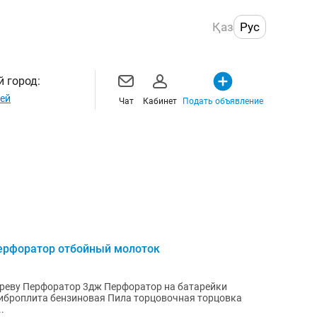
Қаз
Рус
 город:
ей
Чат
Кабинет
Подать объявление
ерфоратор отбойный молоток
...