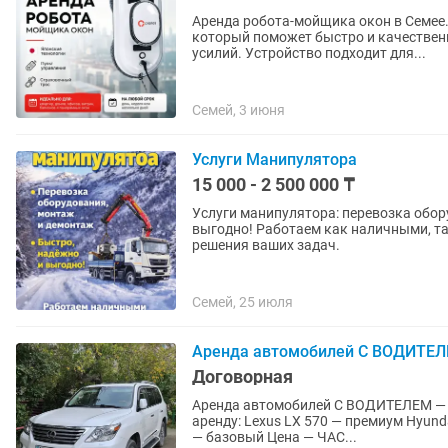
Аренда робота-мойщика окон в Семее. Предлагаем в аренду современный робот-мойщик око
который поможет быстро и качествен
усилий. Устройство подходит для...
Семей, 3 июня
Услуги Манипулятора
15 000 - 2 500 000 ₸
Услуги манипулятора: перевозка обор
выгодно! Работаем как наличными, та
решения ваших задач.
Семей, 25 июля
Аренда автомобилей С ВОДИТЕЛ
Договорная
Аренда автомобилей С ВОДИТЕЛЕМ — премиум и ба
аренду: Lexus LX 570 — премиум Hyundai Sonata 2025 — премиум Haval M6 — базовый Kia Cerato
— базовый Цена — ЧАС...