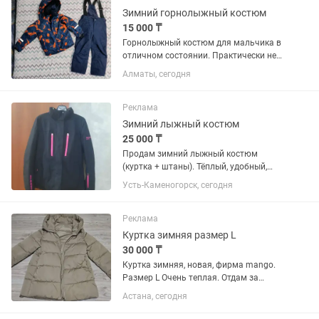
Зимний горнолыжный костюм
15 000 ₸
Горнолыжный костюм для мальчика в
отличном состоянии. Практически не
носили. Производитель Glissad,
Алматы, сегодня
приобретали в магазине Спортмастер.
Материал мембрана, очень удобна в
стирке. Куртка на рост 104...
Реклама
Зимний лыжный костюм
25 000 ₸
Продам зимний лыжный костюм
(куртка + штаны). Тёплый, удобный,
непродуваемый. Капюшон съёмный.
Усть-Каменогорск, сегодня
Есть несколько карманов на молниях.
Отлично подойдёт для зимы, прогулок,
активного отдыха, лыж или...
Реклама
Куртка зимняя размер L
30 000 ₸
Куртка зимняя, новая, фирма mango.
Размер L Очень теплая. Отдам за
полцены
Астана, сегодня