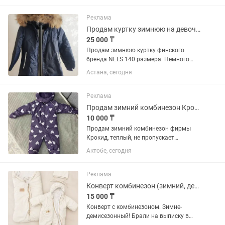
чернобурки.Покупала дорого в
магазине Кимекс за тенге.продаю по...
Реклама
Продам куртку зимнюю на девочку финского бренда NELS
25 000 ₸
Продам зимнюю куртку финского
бренда NELS 140 размера. Немного
большемерит. Очень теплая до минус
Астана, сегодня
35 спокойно ребенок ходит не мерзнет.
Сама мерзлячка дочка. На школьный
бомбер носила. На флис уже...
Реклама
Продам зимний комбинезон Крокид
10 000 ₸
Продам зимний комбинезон фирмы
Крокид, теплый, не пропускает
влагу(мембрана) размер 68-74.
Актобе, сегодня
Подходит детям от 3мес до 1года,
состояние отличное почти новая.
Реклама
Конверт комбинезон (зимний, демисезонный)
15 000 ₸
Конверт с комбинезоном. Зимне-
демисезонный! Брали на выписку в