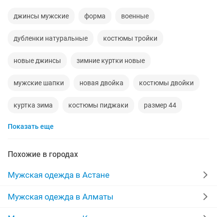
джинсы мужские
форма
военные
дубленки натуральные
костюмы тройки
новые джинсы
зимние куртки новые
мужские шапки
новая двойка
костюмы двойки
куртка зима
костюмы пиджаки
размер 44
Показать еще
новые халаты
двойка
дублёнка
куртка комбинезон
мужская двойка
Похожие в городах
48 50 размер
норковая
58 размер
Мужская одежда в Астане
мужской спортивный
кимано
италия
Мужская одежда в Алматы
костюм с брюками
дубленка теплая
стиль