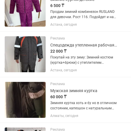
6 500 ₸
Продам зимний комбинезон RUSLAND
для девочки. Рост 116. Подойдет и на
7-8 лет если девочка худенькая. В
Астана, сегодня
хорошем состояний. После химчистки.
Есть мех для капюшона. Если нужно
рукава и штанишки можно...
Реклама
Спецодежда утепленная рабочая, костюм зимний 52 р-р
22 000 ₸
Покупай на эту зиму: Зимний костюм
(куртка+брюки) с утеплителем
холлофайбер. Теплый, прочный и
Астана, сегодня
удобный. Светоотражающие полосы,
капюшон, карманы Размер 52,
состояние новое, с бирками....
Реклама
Мужская зимняя куртка
60 000 ₸
Зимняя куртка хоть и бу но в отличном
состоянии, капюшон с натуральным
мехом заинтересовались пишите на
Алматы, сегодня
Реклама