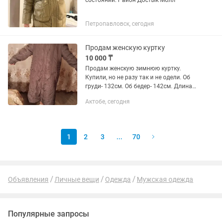
состоянии. Район Достык Молл
Петропавловск, сегодня
Продам женскую куртку
10 000 ₸
Продам женскую зимнюю куртку.
Купили, но не разу так и не одели. Об
груди- 132см. Об бедер- 142см. Длина
115 см. Номер:
Актобе, сегодня
1
2
3
...
70
Объявления
Личные вещи
Одежда
Мужская одежда
Популярные запросы