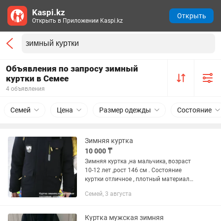
Kaspi.kz
Открыть
Открыть в Приложении Kaspi.kz
Объявления по запросу зимный
куртки в Семее
4 объявления
Семей
Цена
Размер одежды
Состояние
Зимняя куртка
10 000 ₸
Зимняя куртка ,на мальчика, возраст
10-12 лет ,рост 146 см . Состояние
куртки отличное , плотный материал
,удлиненная , зимой не продувает
Семей, 3 августа
,очень теплая
Куртка мужская зимняя