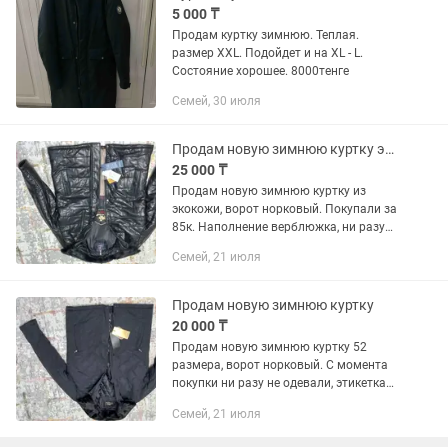
5 000 ₸
Продам куртку зимнюю. Теплая.
размер XXL. Подойдет и на XL - L.
Состояние хорошее. 8000тенге
Семей, 30 июля
Продам новую зимнюю куртку экокожа
25 000 ₸
Продам новую зимнюю куртку из
экокожи, ворот норковый. Покупали за
85к. Наполнение верблюжка, ни разу
не носили, этикетка на месте. Цена:
Семей, 21 июля
25,000тг.
Продам новую зимнюю куртку
20 000 ₸
Продам новую зимнюю куртку 52
размера, ворот норковый. С момента
покупки ни разу не одевали, этикетка
на месте. Цена: 20,000 тенге.
Семей, 21 июля