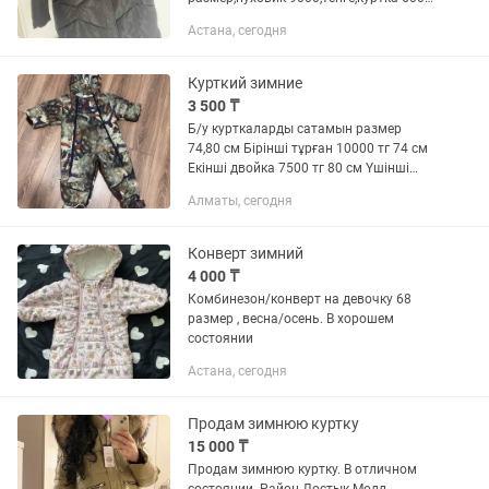
тенге,торг
Астана, сегодня
Курткий зимние
3 500 ₸
Б/у курткаларды сатамын размер
74,80 см Бірінші тұрған 10000 тг 74 см
Екінші двойка 7500 тг 80 см Үшінші
3500 тенге
Алматы, сегодня
Конверт зимний
4 000 ₸
Комбинезон/конверт на девочку 68
размер , весна/осень. В хорошем
состоянии
Астана, сегодня
Продам зимнюю куртку
15 000 ₸
Продам зимнюю куртку. В отличном