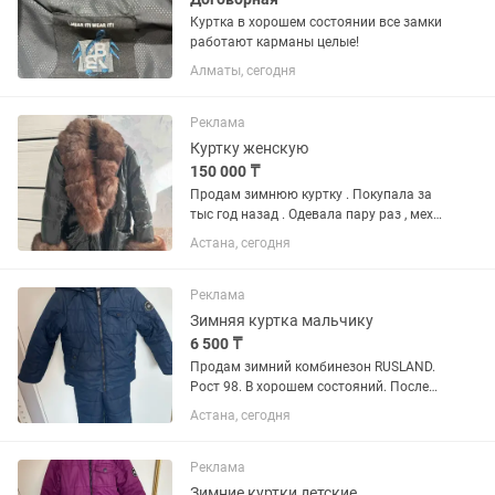
Куртка в хорошем состоянии все замки
работают карманы целые!
Алматы, сегодня
Реклама
Куртку женскую
150 000 ₸
Продам зимнюю куртку . Покупала за
тыс год назад . Одевала пару раз , мех
настоящий
Астана, сегодня
Реклама
Зимняя куртка мальчику
6 500 ₸
Продам зимний комбинезон RUSLAND.
Рост 98. В хорошем состояний. После
химчистки. Есть мех для капюшона.
Астана, сегодня
Если нужно рукава и штанишки можно
подвернуть.
Реклама
Зимние куртки детские