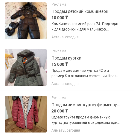
Реклама
Продам детский комбинезон
10 000 ₸
Комбинезон зимний рост 74. Подходит
и для девочки и для мальчиков.
Состояние идеальное.
Астана, сегодня
Реклама
Продам куртки
15 000 ₸
Продам две зимние куртки 42 р и
размер S в отличном состоянии.Цвет
тёмный хаки и светло-серая.Цена по
Астана, сегодня
15.000 каждая Торг.
Реклама
Продам зимние куртку фирменную
20 000 ₸
Здравствуйте продам фирменную
куртку ,натуральный мех ,одевала один
раз ,очень хорошее предложение для
Алматы, сегодня
такой вещи .новая вещь ,мех лиса