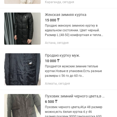
декабре, весной носили без конверта!
Караганда, сегодня
Очень удобный, мягкий!брали на заказ
в Астане
Женская зимняя куртка
15 000 ₸
Продаю женскую зимнюю куртку в
идеальном состоянии. Цвет черный.
Размер L (48-50) комфортная и теплая
длинная куртка.
Астана, сегодня
Продаю куртку муж.
10 000 ₸
Продается мужские зимние теплые
куртки.Новые в упаковке.Есть разные
размеры с 56 го до 60 го
размера.Звоните .
Алматы, сегодня
Пуховик зимний черного цвета,в отличном качестве,46 и 48 размер пойдет,
6 500 ₸
Пуховик черного цвета,46,и 48 размер
можно,есть белая куртка б.у 46
размер,пуховик 9000,тенге,куртка 6000