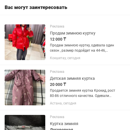
Вас могут заинтересовать
Реклама
Продам зимнюю куртку
12 000 ₸
Продам зимнюю куртку, одевала один
сезон , размер подойдет на 44-46,
очень теплая ( продаю с связи что
Кокшетау, сегодня
сильно похудела , стала большая)
Реклама
Детская зимняя куртка
20 000 ₸
Продается зимняя куртка Крокид, рост
80-86 отличного качества. Одевали
только 1 сезон, 4 месяца. Совершенно
Астана, сегодня
как новый.
Реклама
Куртка зимняя
Договорная