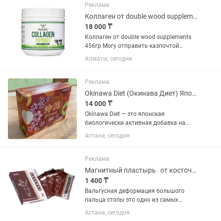
Основные регионы распространения —
Реклама
высокогорья...
Коллаген от double wood supplements
18 000 ₸
Коллаген от double wood supplements
456гр Могу отправить казпочтой
Преимущества • ПОДДЕРЖКА ВОЛОС ,
Алматы, сегодня
КОЖИ , НОГТЕЙ , КОСТЕЙ , СУСТАВОВ .
Ежедневный прием добавки с
гидролизованным коллагеном...
Реклама
Okinawa Diet (Окинава Диет) Японские капсулы для похудения
14 000 ₸
Okinawa Diet — это японская
биологически активная добавка на
основе 12 целебных трав и витаминов.
Астана, сегодня
Разработано по традиционной
формуле жителей Окинавы — одного из
самых долгоживущих регионов мира....
Реклама
Магнитный пластырь от косточек на ногах
1 400 ₸
Вальгусная деформация большого
пальца стопы это одно из самых
распространенных заболеваний ног.
Астана, сегодня
Развитию деформации первого пальца