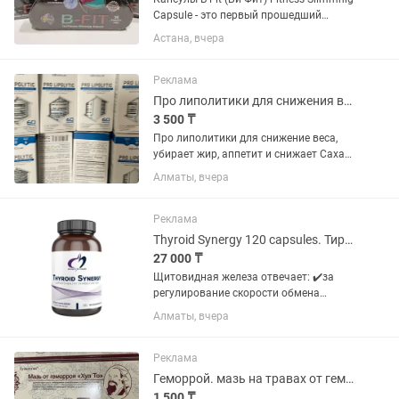
Capsule - это первый прошедший
клинические испытания термогенный
Астана, вчера
сжигатель жира, полученный из
растительного сырья и не содержит
стимуляторов. Эффективная...
Реклама
Про липолитики для снижения веса оптом и в розницу оригинал
3 500 ₸
Про липолитики для снижение веса,
убирает жир, аппетит и снижает Сахар
в крови , дает энергию. На травах .
Алматы, вчера
Оптом и в розницу . Оптом от 15 пачек
.3500 в розницу 5000.оптовая цена
написана 3500
Реклама
Thyroid Synergy 120 capsules. Тироид Синерджи от Designs For Health
27 000 ₸
Щитовидная железа отвечает: ✔️за
регулирование скорости обмена
веществ ✔️выработки энергии в
Алматы, вчера
организме, что влияет практически на
каждую ткань и клетку ✔️помогает
способствовать позитивному...
Реклама
Геморрой. мазь на травах от геморроя оптом и в розницу
1 500 ₸