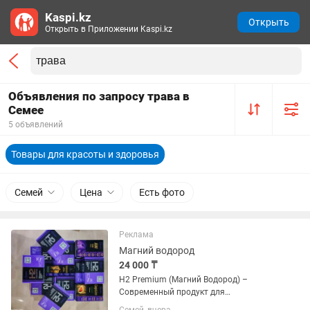
Kaspi.kz
Открыть
Открыть в Приложении Kaspi.kz
Объявления по запросу трава в
Семее
5 объявлений
Товары для красоты и здоровья
Семей
Цена
Есть фото
Реклама
Магний водород
24 000 ₸
Н2 Premium (Магний Водород) –
Современный продукт для
поддержания всех функций организма.