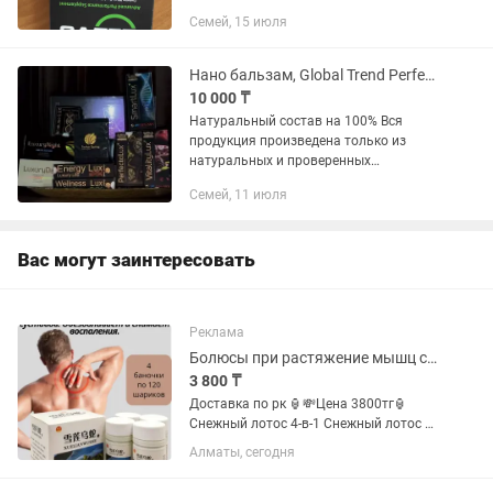
Организм до определенного предела
Семей, 15 июля
способен к самовосстановлению.
Елев8 -современный продукт для...
Нано бальзам, Global Trend Perfecto lux Vitality Lux
10 000 ₸
Натуральный состав на 100% Вся
продукция произведена только из
натуральных и проверенных
компонентов. Продукция компании
Семей, 11 июля
имеет все разрешительные документы.
Рекомендована Международным...
Вас могут заинтересовать
Реклама
Болюсы при растяжение мышц связок и суставов
3 800 ₸
Доставка по рк 🏮💸Цена 3800тг🏮
Снежный лотос 4-в-1 Снежный лотос —
высокогорное
Алматы, сегодня
растение,произрастающее на высоте
3000—4500 м над уровнем моря.