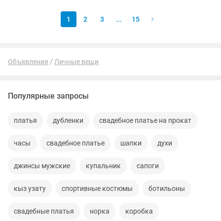
повышает половое желание и...
1
2
3
...
15
Объявления
Личные вещи
Популярные запросы
платья
дубленки
свадебное платье на прокат
часы
свадебное платье
шапки
духи
джинсы мужские
купальник
сапоги
кыз узату
спортивные костюмы
ботильоны
свадебные платья
норка
коробка