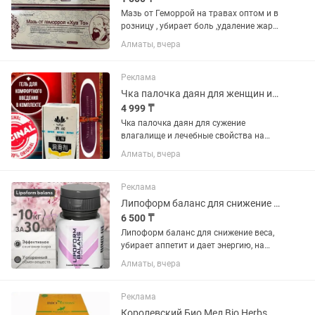
Мазь от Геморрой на травах оптом и в
розницу , убирает боль ,удаление жара
и влаги ,устранение воспаление оптом
Алматы, вчера
и в розницу отправка в любой город
фито аптека Китай онлайн доставка
Реклама
Чка палочка даян для женщин интим выручалочка
4 999 ₸
Чка палочка даян для сужение
влагалище и лечебные свойства на
основе трав. Собирает матку , убирает
Алматы, вчера
запахи , сужает , эффект
девственности. Оригинал ,
остерегайтесь подделок . 23 года на
Реклама
рынке . Фито...
Липоформ баланс для снижение веса . Оптом и в розницу . Алматы . Доставка
6 500 ₸
Липоформ баланс для снижение веса,
убирает аппетит и дает энергию, на
травах , кормящим можно . Оригинал .
Алматы, вчера
Доставка . На рынке 25-лет . Фито
аптека. 100% оригинал . , отправка
Яндекс Индрайвер почта
Реклама
Королевский Био Мед Bio Herbs Royal King