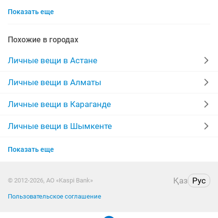
Показать еще
нано бальзам
мужские шапки
пояс
витамины
шапки женские
зимняя обувь
Похожие в городах
парики
спортивный костюм женский
рубашки
Личные вещи в Астане
турецкие платья
натуральные волосы
Личные вещи в Алматы
зимние пуховики
дорожный
король кожи
Личные вещи в Караганде
демисезонные куртки
двойка
здоровье
Личные вещи в Шымкенте
Личные вещи в Актобе
узату
дубленки натуральные
Показать еще
Личные вещи в Актау
Қаз
Рус
© 2012-2026, АО «Kaspi Bank»
Личные вещи в Уральске
Пользовательское соглашение
Личные вещи в Казахстане