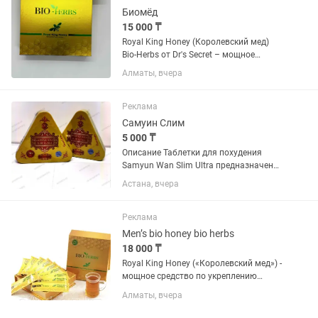
Биомёд
15 000 ₸
Royal King Honey (Королевский мед)
Bio-Herbs от Dr's Secret – мощное
средство по укреплению мужского
Алматы, вчера
здоровья из меда и экзотических трав.
Реклама
Самуин Слим
5 000 ₸
Описание Таблетки для похудения
Samyun Wan Slim Ultra предназначены
для людей в возрасте 18-65 лет. Они
Астана, вчера
помогают: сбросить вес; избавиться от
жировых отложений на боках, животе,
ягодицах,...
Реклама
Men’s bio honey bio herbs
18 000 ₸
Royal King Honey («Королевский мед») -
мощное средство по укреплению
мужского здоровья из меда и
Алматы, вчера
экзотических трав. Полезные свойства:
Усиливает эрекцию до максимума,