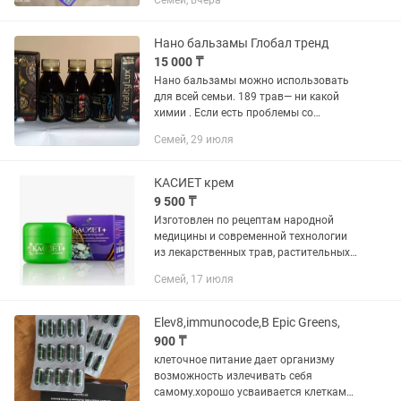
Семей, вчера
Для чего нужен магний и водород?
Основное действие - Антикоагулянт
(функция разжижения крови). Магний
Нано бальзамы Глобал тренд
водород...
15 000 ₸
Нано бальзамы можно использовать
для всей семьи. 189 трав— ни какой
химии . Если есть проблемы со
здоровьем- срочно начните пить !!!
Семей, 29 июля
Позвоните , всегда рада ответить .
КАСИЕТ крем
9 500 ₸
Изготовлен по рецептам народной
медицины и современной технологии
из лекарственных трав, растительных
и эфирных масел. Показания к
Семей, 17 июля
применению: болезни органов
дыхания в острый период: ларингит,...
Elev8,immunocode,B Epic Greens,
900 ₸
клеточное питание дает организму
возможность излечивать себя
самому.хорошо усваивается клетками.