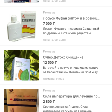
Астана, сегодня
Jiom Pei Pa Koa, созданный на основе
китайских растительных экстрактов и
натурального меда. Его мягкая...
Реклама
Лосьон Фуфан (оптом и в розницу)
7 000 ₸
Лосьон Фуфан от псориаза Созданный
по древним Китайским рецептам
лосьон от псориаза Фуфан (чистое
Астана, сегодня
Тело), способствуетборьбе с кожными
болезнями и эффективно справляется
с вирусами, бактериями и...
Реклама
Супер Детокс Очищение
12 500 ₸
Встречайте новую очищающую серию
от Казахстанской Компании Gold Way
(Алтын Жол)🔥 Супер Детокс
Алматы, вчера
Очищение✅ Супер Детокс Очищение!
Натуральное средство. Состав трава
Сенны 60 капсул. Принимать по 2-3...
Реклама
Сила императора для лечение простаты на травах оптом и в розницу
2 800 ₸
Срочно доставка Яндекс , Сила
императора капсулы для лечение