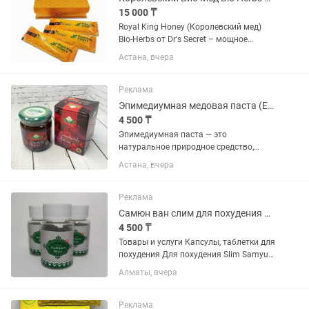
15 000 ₸
Royal King Honey (Королевский мед)
Bio-Herbs от Dr's Secret – мощное
средство по укреплению мужского
Астана, вчера
здоровья из меда и экзотических трав.
Полезные свойства: Усиливает
эрекцию до максимума,...
Реклама
Эпимедиумная медовая паста (Epimedyumlu Macun) Themra
4 500 ₸
Эпимедиумная паста — это
натуральное природное средство,
обладающее комплексным
Астана, вчера
воздействием на организм мужчин и
женщин, выражающимся в выделении
тестостерона у мужчин и эстрогена у
Реклама
женщин, что...
Самюн ван слим для похудения Оригинал.
4 500 ₸
Товары и услуги Капсулы, таблетки для
похудения Для похудения Slim Samyun
Wan (Слим Самуин Ван) 30 кап Для
Алматы, вчера
похудения Slim Samyun Wan (Слим
Самуин Ван) 30 кап Для похудения Slim
Samyun Wan (Слим...
Реклама