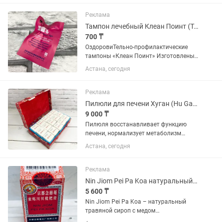
стопы способствует неправильно
подобранная обувь. Особенно это...
Реклама
Тампон лечебный Клеан Поинт (Тюльпан)
700 ₸
ОздоровиТельно-профилактические
тампоны «Клеан Поинт» Изготовлены
по древнекитайскому рецепту,
Астана, сегодня
насчитывающему более 5000 лет.
Данный продукт содержит несколько
десятков видов целебных
Реклама
растиТельных...
Пилюли для печени Хуган (Hu Gan Lian)
9 000 ₸
Пилюля восстанавливает функцию
печени, нормализует метаболизм
печеночных клеток, желчевыделение,
Астана, сегодня
биохимические показатели крови,
обеспечивает защиту печеночной
клетки от отравления химическими...
Реклама
Nin Jiom Pei Pa Koa натуральный травяной сироп с медом от кашля
5 600 ₸
Nin Jiom Pei Pa Koa – натуральный
травяной сироп с медом
Традиционный травяной сироп Nin