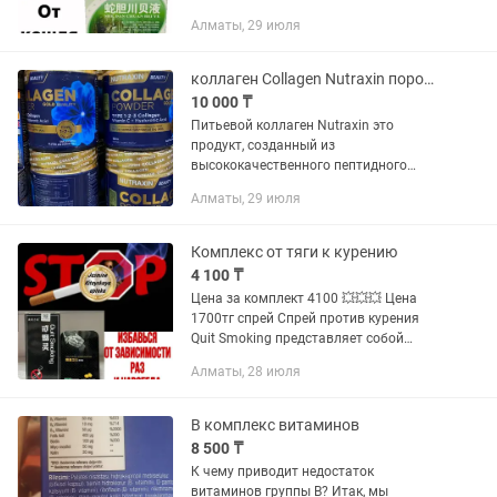
(She Dan Chuan Bei Ye)- один из лучших
Алматы, 29 июля
препаратов от кашля и для чистки
лёгких, давно известный и...
коллаген Collagen Nutraxin порошок
10 000 ₸
Питьевой коллаген Nutraxin это
продукт, созданный из
высококачественного пептидного
коллагена. Содержит пептиды
Алматы, 29 июля
колагена І, ІІ, и III типов. Это
гидролизованный белок с витамином
С и гиалуроновой...
Комплекс от тяги к курению
4 100 ₸
Цена за комплект 4100 💥💥💥 Цена
1700тг спрей Спрей против курения
Quit Smoking представляет собой
аэрозоль, который во многом
Алматы, 28 июля
облегчает его применение. Распыляйте
средство по ротовой полости при...
В комплекс витаминов
8 500 ₸
К чему приводит недостаток
витаминов группы B? Итак, мы