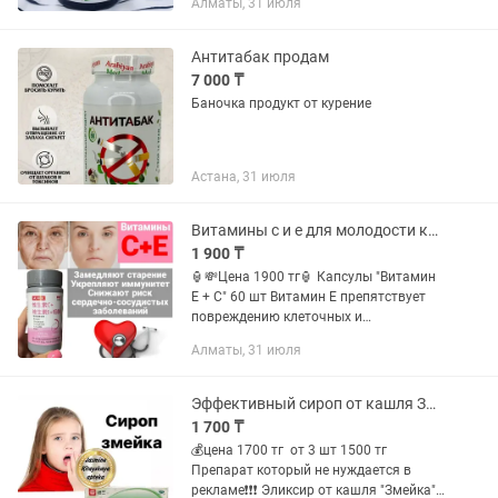
Алматы, 31 июля
сбор из 16 трав, включая мяту,
подорожник, эвкалипт и чабрец, и...
Антитабак продам
7 000 ₸
Баночка продукт от курение
Астана, 31 июля
Витамины с и е для молодости красоты и иммунитета
1 900 ₸
🏮💸Цена 1900 тг🏮 Капсулы "Витамин
Е + С" 60 шт Витамин Е препятствует
повреждению клеточных и
субклеточных мембран продуктами
Алматы, 31 июля
излишнего свободнорадикального
окисления. Препятствуя накоплению...
Эффективный сироп от кашля Змейка
1 700 ₸
💰цена 1700 тг от 3 шт 1500 тг
Препарат который не нуждается в
рекламе❗❗❗ Эликсир от кашля "Змейка"