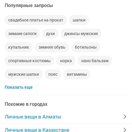
Популярные запросы
свадебное платье на прокат
шапки
зимние сапоги
духи
джинсы мужские
купальник
зимняя обувь
ботильоны
спортивные костюмы
норка
нано бальзам
мужские шапки
пояс
витамины
Показать еще
шапки женские
новая форма
парики
роза
спортивный костюм женский
рубашки
капсула
Похожие в городах
сапоги мужские
белое платье
пижама
Личные вещи в Алматы
турецкие платья
натуральные волосы
Личные вещи в Казахстане