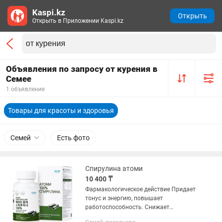
Kaspi.kz
Открыть
Открыть в Приложении Kaspi.kz
Объявления по запросу от курения в
Семее
1 объявление
Товары для красоты и здоровья
Семей
Есть фото
Спирулина атоми
10 400 ₸
Фармакологическое действие Придает
тонус и энергию, повышает
работоспособность. Снижает
физическую и умственную усталость,