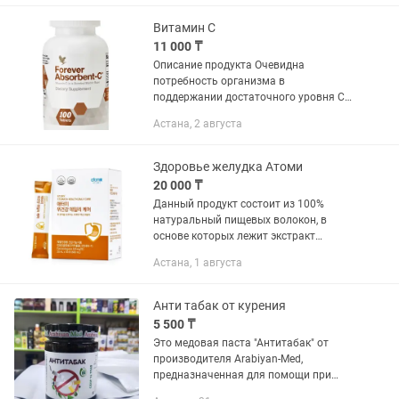
(siraitia grosvenorii), жимолость...
Витамин С
11 000 ₸
Описание продукта Очевидна
потребность организма в
поддержании достаточного уровня С
для хорошей самочувствительности.
Астана, 2 августа
Однако эта потребность может
существенно возрасти при умственной
и физической...
Здоровье желудка Атоми
20 000 ₸
Данный продукт состоит из 100%
натуральный пищевых волокон, в
основе которых лежит экстракт
жимолости. Плоды жимолости
Астана, 1 августа
составляют уникальную формулу в
виде пищевой добавки, которая вносит
огромный...
Анти табак от курения
5 500 ₸
Это медовая паста "Антитабак" от
производителя Arabiyan-Med,
предназначенная для помощи при
отказе от курения.Продукт содержит