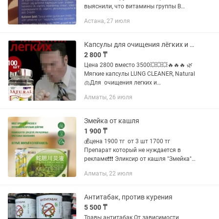
выяснили, что витамины группы B
способствуют нормальному
Астана, 27 июля
функционированию всех систем
организма, а потому их недостаток
может привести к целому...
Капсулы для очищения лёгких и бронхов
2 800 ₸
Цена 2800 вместо 3500💥💥💥🔥🔥🔥 🌿
Мягкие капсулы LUNG CLEANER, Natural
🫁Для очищения легких и
оздоровления дыхательной системы 📄
Алматы, 26 июля
Состав: продукт мангостин или архат
(siraitia grosvenorii), жимолость...
Змейка от кашля
1 900 ₸
💰цена 1900 тг от 3 шт 1700 тг
Препарат который не нуждается в
рекламе❗❗❗ Эликсир от кашля "Змейка"
(She Dan Chuan Bei Ye)- один из лучших
Алматы, 22 июля
препаратов от кашля и для чистки
лёгких, давно известный и...
Антитабак, против курения
5 500 ₸
Травы антитабак От зависимости