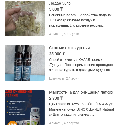
Ладан 50гр
5 000 ₸
Основные полезные свойства ладана:
1. Обеззараживает воздух в
помещении. Его курения весьма
полезны при респираторных
Алматы, 6 августа
заболеваниях (ОРВ, Ларингит,
Фарингит, Астма, Бронхит т.п.) 2.
Приятный аромат...
Стоп микс от курения
25 000 ₸
Спрей от курения ХАЛАЛ продукт
.Турция. .После применения пропадает
желание курить и даже дым будет вам
противен.Лечит
Шымкент, 27 июля
бронхит,кашель.Состав
травяной.Применять 1 вспрыскивания
под язык.2 шт.флакона...
Мангостина для очищения лёгких
2 800 ₸
Цена 2800 вместо 3500💥💥💥🔥🔥🔥 🌿
Мягкие капсулы LUNG CLEANER, Natural
🫁Для очищения легких и
оздоровления дыхательной системы 📄
Алматы, 4 августа
Состав: продукт мангостин или архат