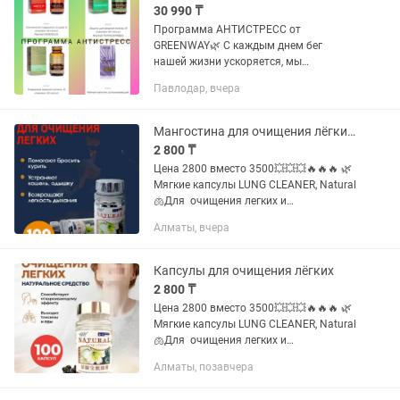
30 990 ₸
Программа АНТИСТРЕСС от
GREENWAY🌿 С каждым днем бег
нашей жизни ускоряется, мы
ежедневно испытываем стресс, мысли
Павлодар, вчера
не дают уснуть по ночам, а головная
боль проснуться утром Чтобы
облегчить наше...
Мангостина для очищения лёгких натуральный состав
2 800 ₸
Цена 2800 вместо 3500💥💥💥🔥🔥🔥 🌿
Мягкие капсулы LUNG CLEANER, Natural
🫁Для очищения легких и
оздоровления дыхательной системы 📄
Алматы, вчера
Состав: продукт мангостин или архат
(siraitia grosvenorii), жимолость...
Капсулы для очищения лёгких
2 800 ₸
Цена 2800 вместо 3500💥💥💥🔥🔥🔥 🌿
Мягкие капсулы LUNG CLEANER, Natural
🫁Для очищения легких и
оздоровления дыхательной системы 📄
Алматы, позавчера
Состав: продукт мангостин или архат
(siraitia grosvenorii), жимолость...