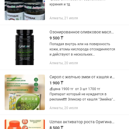
курения и тд
Алматы, 21 июля
Озонированное оливковое масло в капсулах, Nwork International
9 500 ₸
Попадая внутрь или на поверхность
кожи, атомы кислорода отсоединяются
и действуют в нескольких
направлениях, оказывая как местное,
Алматы, 20 июля
так и общее воздействие на организм.
Локальное действие озона...
Сироп с желчью змеи от кашля и бронхита
1 900 ₸
💰цена 1900 тг от 3 шт 1700 тг
Препарат который не нуждается в
рекламе❗❗❗ Эликсир от кашля "Змейка"
(She Dan Chuan Bei Ye)- один из лучших
Алматы, 20 июля
препаратов от кашля и для чистки
лёгких, давно известный и...
Uzmax активатор роста Оригинал детям взрослым зубы кости живые отзывы
8 500 ₸