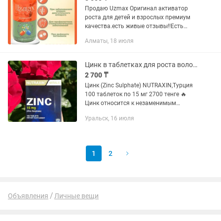
Продаю Uzmax Оригинал активатор
роста для детей и взрослых премиум
качества.есть живые отзывы!!Есть
положительные отзывы!Оң пікірлер
Алматы, 18 июля
бар!Uzmax уникальное средство для
роста детей и взрослых в...
Цинк в таблетках для роста волос, мужского здоровья Турция
2 700 ₸
Цинк (Zinc Sulphate) NUTRAXIN,Турция
100 таблеток по 15 мг 2700 тенге 🔥
Цинк относится к незаменимым
микроэлементам. Принимает участие в
Уральск, 16 июля
таких жизненно важных процессах, как
стимуляция деления и рост...
1
2
Объявления
Личные вещи