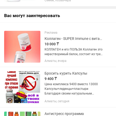
Семей, позавчера
повышает выносливость Быстро
восстанавливает организм после
больших...
Вас могут заинтересовать
Реклама
Коллаген - SUPER Immune с витаминно-минеральным комплексом
10 000 ₸
КОЛЛАГЕН и его ПОЛЬЗА Коллаген это
нерастворимый белок, состоит из трех
аминокислот: пролина, глицина и
Алматы, вчера
гидроксипролина. Благодаря
коллагену ткани становятся
прочными, упругими и легко
Бросить курить Капсулы
поддаются...
9 400 ₸
Цена комплекса 9400 вместо 13000
Капсулы+леденцы+пластыри
Благодаря своим натуральным
ингредиентам комплекс для
Алматы, сегодня
бросающих курить является
идеальным решением для отказа от
курения.Без химических или...
Антистресс программа