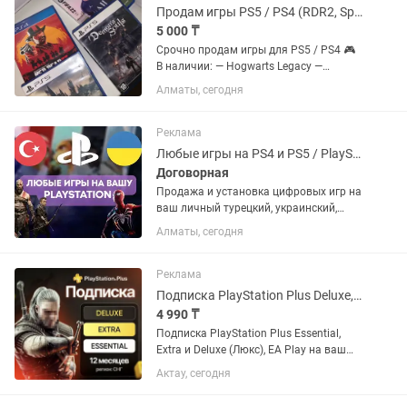
Продам игры PS5 / PS4 (RDR2, Spider-Man, Tsushima, Hogwarts и др.)
5 000 ₸
Срочно продам игры для PS5 / PS4 🎮
В наличии: — Hogwarts Legacy —
Demon’s Souls — FIFA 22 — Uncharted:
Алматы, сегодня
The Nathan Drake Collection — Horizon
Forbidden West — Ghost of Tsushima
Director’s Cut ✅...
Реклама
Любые игры на PS4 и PS5 / PlayStation
Договорная
Продажа и установка цифровых игр на
ваш личный турецкий, украинский,
американский или польский PSN
Алматы, сегодня
аккаунт. Если аккаунта нет – помогу
открыть. Любые игры и подписки по
запросу. Работают на PS4 и...
Реклама
Подписка PlayStation Plus Deluxe, Extra, Essential и EA Play
4 990 ₸
Подписка PlayStation Plus Essential,
Extra и Deluxe (Люкс), EA Play на ваш
украинский или турецкий аккаунт. Если
Актау, сегодня
аккаунта нет - открою новый. Почти во
всех играх есть русский язык и