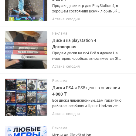
Продаю диски игр для PlayStation 4, в
хорошем состоянии! Всеми любимый
Футбол. Погрузитесь в ностальгию
Астана, сегодня
крутых составов и захватывающей
атмосферы виртуального футбола)
❗️Прошу не звонить, а...
Реклама
Диски на playstation 4
Договорная
Продам диски на пс4 Всё в идеале На
некоторых коробках износ имеется Gta
5-9000 Rdr2-11000 Fifa 19-5000 The last
Астана, сегодня
of us 1-8000 Торг Писать на
Реклама
Диски PS4 и PS5 цены в описании
4 000 ₸
Все диски лицензионные, дам гарантию
работоспособности Цены: Horizon zero
dawn -4000 FIFA 21 -6000 FIFA 22 пс5
Астана, сегодня
-7000 FIFA 23 пс5 - 9000 FC 24 пс5 -
10000 Control Контроль - 8500 Call of
duty Black...
Реклама
Игры на PlayStation