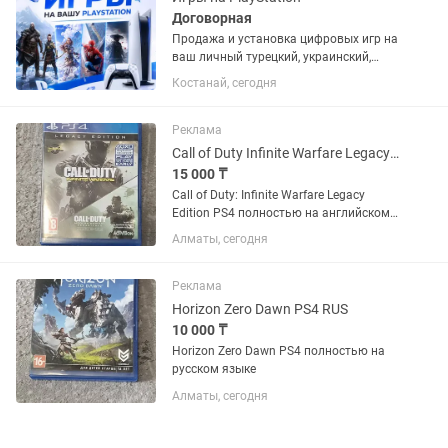
Договорная
Продажа и установка цифровых игр на
ваш личный турецкий, украинский,
американский или польский PSN
Костанай, сегодня
аккаунт. Если аккаунта нет – помогу
открыть. Любые игры и подписки по
запросу. Работают на PS4 и...
Реклама
Call of Duty Infinite Warfare Legacy Edition PS4 ENG
15 000 ₸
Call of Duty: Infinite Warfare Legacy
Edition PS4 полностью на английском
языке
Алматы, сегодня
Реклама
Horizon Zero Dawn PS4 RUS
10 000 ₸
Horizon Zero Dawn PS4 полностью на
русском языке
Алматы, сегодня