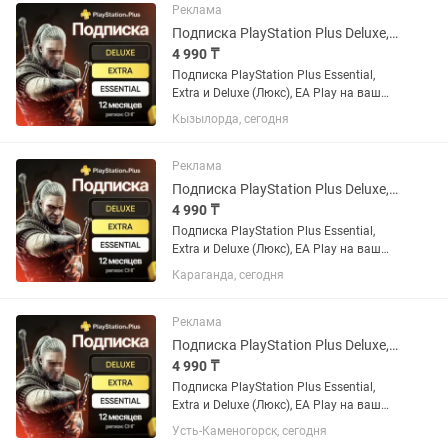
русская...
Реклама
Подписка PlayStation Plus Deluxe, Extra, Essential и EA Play
4 990 ₸
Подписка PlayStation Plus Essential,
Extra и Deluxe (Люкс), EA Play на ваш
украинский или турецкий аккаунт. Если
Кызылорда, сегодня
аккаунта нет - открою новый. Почти во
всех играх есть русский язык и
русская...
Реклама
Подписка PlayStation Plus Deluxe, Extra, Essential и EA Play
4 990 ₸
Подписка PlayStation Plus Essential,
Extra и Deluxe (Люкс), EA Play на ваш
украинский или турецкий аккаунт. Если
Караганда, сегодня
аккаунта нет - открою новый. Почти во
всех играх есть русский язык и
русская...
Реклама
Подписка PlayStation Plus Deluxe, Extra, Essential и EA Play
4 990 ₸
Подписка PlayStation Plus Essential,
Extra и Deluxe (Люкс), EA Play на ваш
украинский или турецкий аккаунт. Если
Усть-Каменогорск, сегодня
аккаунта нет - открою новый. Почти во