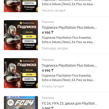
Extra и Deluxe (Люкс), EA Play на ваш
украинский или турецкий аккаунт. Если
Уральск, сегодня
аккаунта нет - открою новый. Почти во
всех играх есть русский язык и
русская...
Реклама
Подписка PlayStation Plus Deluxe, Extra, Essential и EA Play
4 990 ₸
Подписка PlayStation Plus Essential,
Extra и Deluxe (Люкс), EA Play на ваш
украинский или турецкий аккаунт. Если
Павлодар, сегодня
аккаунта нет - открою новый. Почти во
всех играх есть русский язык и
русская...
Реклама
Подписка PlayStation Plus Deluxe, Extra, Essential и EA Play
4 990 ₸
Подписка PlayStation Plus Essential,
Extra и Deluxe (Люкс), EA Play на ваш
украинский или турецкий аккаунт. Если
Атырау, сегодня
аккаунта нет - открою новый. Почти во
всех играх есть русский язык и
русская...
Реклама
FC 24, FIFA 23, диски для PlayStation 4/5
3 000 ₸