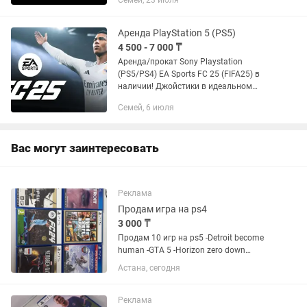
Семей, 23 июля
новая всегда UFC 5 GTA 5 Spider man 2,
Одни из нас...
Аренда PlayStation 5 (PS5)
4 500 - 7 000 ₸
Аренда/прокат Sony Playstation
(PS5/PS4) EA Sports FC 25 (FIFA25) в
наличии! Джойстики в идеальном
состоянии! Все последние обновления!
Семей, 6 июля
PS5 - EA Sports FC25(Fifa25), UFC4,
Mortal Kombat 11...
Вас могут заинтересовать
Реклама
Продам игра на ps4
3 000 ₸
Продам 10 игр на ps5 -Detroit become
human -GTA 5 -Horizon zero down
-Призрак Цусимы -FC24 -Человек паук
Астана, сегодня
Майлз Моралес -Человек паук 2 -FC25 -
Hitman -Uncharted Каждая игра по
3000-4000 тг...
Реклама