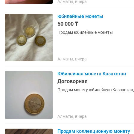
Алматы, вчера
юбилейные монеты
50 000 ₸
Продам юбилейные монеты
Алматы, вчера
Юбилейная монета Казахстан
Договорная
Продам монету юбилейную Казахстан,н
Алматы, вчера
Продам коллекционную монету