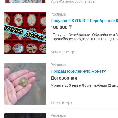
Усть-Каменогорск, вчера
Реклама
Покупаю!! КУПЛЮ!! Серебряные
100 000 ₸
!!Покупка Серебряных, Юбилейных и 
Европейских государств СССР и т.д Покупаю ДОРОГО!! Лучшие предложения по цене и
оперативности сделки!!! Наличный...
Алматы, вчера
Реклама
Продам юбилейную монету
Договорная
Монета 200 тенге, 80 лет победы (2 ш
Тараз, вчера
Реклама