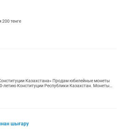
 200 тенге
захстана» Продам юбилейные монеты
30-летию Конституции Республики Казахстан. Монеты
ынан шығару