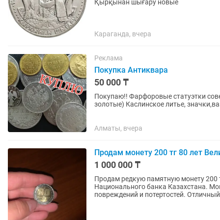
Қырқынан шығару новые
Караганда, вчера
Реклама
Покупка Антиквара
50 000 ₸
Покупаю!! Фарфоровые статуэтки сов
Алматы, вчера
Продам монету 200 тг 80 лет Ве
1 000 000 ₸
Продам редкую памятную монету 200 т
Национального банка Казахстана. Мон
повреждений и потертос