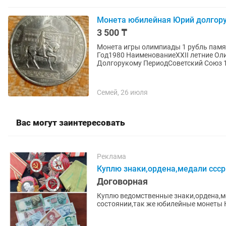
Монета юбилейная Юрий долгорук
3 500 ₸
Монета игры олимпиады 1 рубль пам
Год1980 НаименованиеXXII летние Ол
Долгорукому ПериодСоветский Союз 19
Семей, 26 июля
Вас могут заинтересовать
Реклама
Куплю знаки,ордена,медали ссср
Договорная
Куплю ведомственные знаки,ордена,м
состоянии,так же юбилейные монеты 
монеты,медали,жетоны,знаки,царского