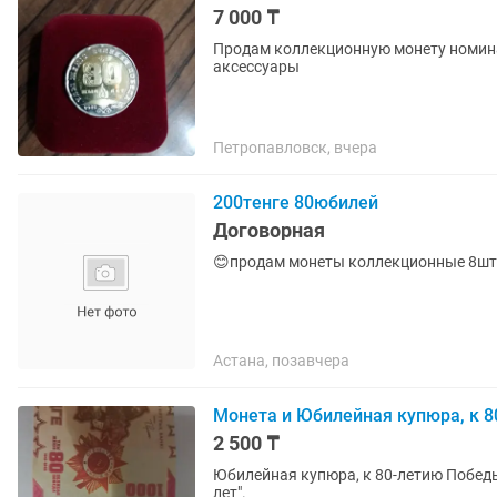
7 000 ₸
Продам коллекционную монету номина
аксессуары
Петропавловск, вчера
200тенге 80юбилей
Договорная
😊продам монеты коллекционные 8шт
Астана, позавчера
Монета и Юбилейная купюра, к 
2 500 ₸
Юбилейная купюра, к 80-летию Победы. В подарок + монета Номиналом 200 тг. "Победа 80
лет".