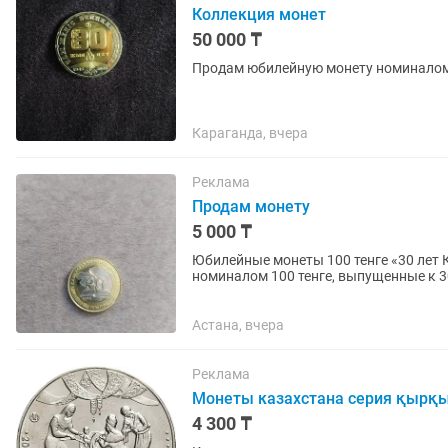
Коллекция монет
50 000 ₸
Продам юбилейную монету номиналом
Караганда, вчера
Реклама
Продам монету
5 000 ₸
Юбилейные монеты 100 тенге «30 лет Конституции Ка
номиналом 100 тенге, выпущенные к 
биколорные, в хорошем...
Астана, вчера
Реклама
Монеты казахстана серия қырқ
4 300 ₸