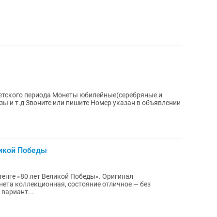
етского периода Монеты юбилейные(серебряные и
золотые) Каслинское литье, значки,вазы и т.д Звоните или пишите Номер указан в объявлении
ликой Победы
енге «80 лет Великой Победы». Оригинал
ета коллекционная, состояние отличное — без
тей. Отличный вариант...