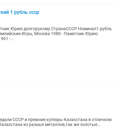
ий 1 рубль ссср
ятник Юрию долгорукому СтранаСССР Номинал1 рубль
импийские Игры, Москва 1980 - Памятник Юрию
61 -...
едали СССР и прежние купюры Казахстана в отличном
Казахстана из разных металлов,так же золотые
...