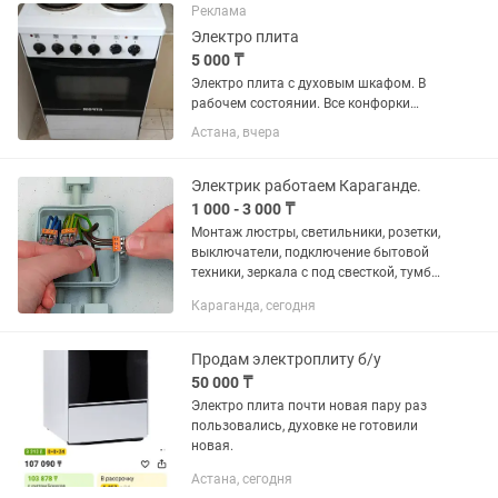
Реклама
Электро плита
5 000 ₸
Электро плита с духовым шкафом. В
рабочем состоянии. Все конфорки
работают розетка 220.
Астана, вчера
Электрик работаем Караганде.
1 000 - 3 000 ₸
Монтаж люстры, светильники, розетки,
выключатели, подключение бытовой
техники, зеркала с под свесткой, тумбы,
духовые шкафы, индукционные плиты,
Караганда, сегодня
вытяжки, розетки и т.д. -Перенос
розеток,...
Продам электроплиту б/у
50 000 ₸
Электро плита почти новая пару раз
пользовались, духовке не готовили
новая.
Астана, сегодня