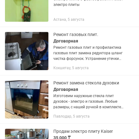
электро плиты
Астана, 5 августа
Ремонт газовых плит.
Договорная
Ремонт газовых плит и профилактика
газовых плит замена редуктора шланг
чистка форсунок. Устранение утечки
газа. Ремонт электро поджига. И.дг
Кокшетау, 5 августа
Ремонт замена стекола духовки
Договорная
Изготовим наружные стекла плит
духовок - электро и газовые. Любые
размеры, с нашей ручкой в комплекте!
МЫ ЕСТЬ В КАСПИ МАГАЗИНЕ -
Павлодар, 5 августа
ПОКУПАЙТЕ ОФОРМЛЯЯ РАССРОЧКУ!
НА ВЫГОДНЫХ ДЛЯ ВАС УСЛОВИЯХ!
Продам электро плиту Kaiser
35 000 ₸