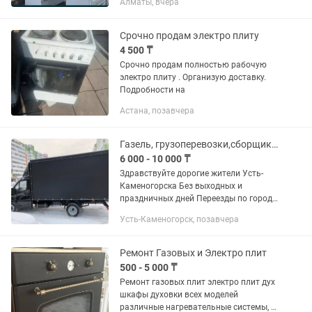
Алматы, вчера
ЗАЩИТА от ДЕТЕЙ Газ не пропускает
надежная безопасная газовая плита.
Бу в...
Срочно продам электро плиту
4 500 ₸
Срочно продам полностью рабочую
электро плиту . Организую доставку.
Подробности на
Астана, позавчера
Газель, грузоперевозки,сборщики мебели
6 000 - 10 000 ₸
Здравствуйте дорогие жители Усть-
Каменогорска Без выходных и
праздничных дней Переезды по городу,
области и КZ Чистые, сухие машины.
Усть-Каменогорск, позавчера
Холодильники возим стоя!!
Аккуратные, трезвые и вежливые...
Ремонт Газовых и Электро плит
500 - 5 000 ₸
Ремонт газовых плит электро плит дух
шкафы духовки всех моделей
различные нагревательные системы, и