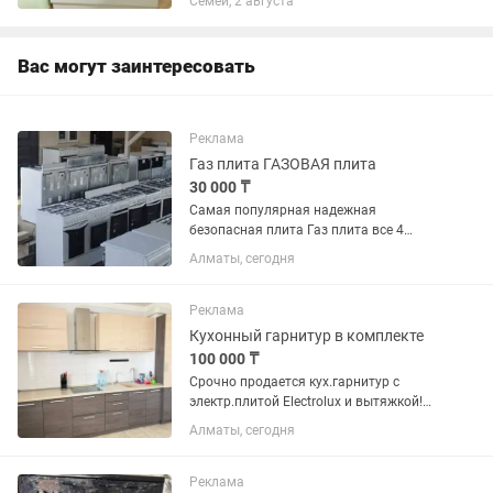
Семей, 2 августа
года,почти новая. Ширина 60,глубина
60,высота 85,продаю так как...
Вас могут заинтересовать
Реклама
Газ плита ГАЗОВАЯ плита
30 000 ₸
Самая популярная надежная
безопасная плита Газ плита все 4
конфорки газовые, ДУХОВКА ГАЗОВАЯ
Алматы, сегодня
Все ИДЕАЛЬНОМ СОСТОЯНИЕ все
работает Бу от 30000 и выше Почти
новая от 40 -50 тыс и выше ЦЕНА...
Реклама
Кухонный гарнитур в комплекте
100 000 ₸
Срочно продается кух.гарнитур с
электр.плитой Electrolux и вытяжкой!
Состояние отличное! Все работает.
Алматы, сегодня
Длина 2,83. Подробные фото в личку,
цена 100тыс
Реклама