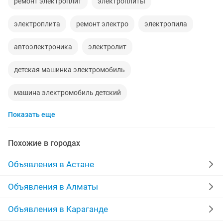
ремонт электроплит
электроплиты
электроплита
ремонт электро
электропила
автоэлектроника
электролит
детская машинка электромобиль
машина электромобиль детский
Показать еще
машина электромобиль
работа электро
электроплитка
ремонт бытовой электро
Похожие в городах
электроплита б у
электронный платы
Объявления в Астане
электро мото
электропилы
электроплиту
Объявления в Алматы
Объявления в Караганде