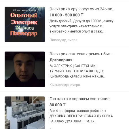
Электрика круглосуточно 24 часа. Аварийный вызов. Электромонтаж под ключ.
10 000 - 500 000 ₸
День добрый! Допуск до 1000V , окажу
услуги электрика качественно и
аккуратно имеется опыт и стаж
производственный так и по квартирам
Павлодар, вчера
и частным домам по выявлению и
устранению последствия короткого...
Электрик сантехник ремонт бытавые техники хабарласыңыздар
Договорная
🔧 ЭЛЕКТРИК | САНТЕХНИК |
ТҰРМЫСТЫҚ ТЕХНИКА ЖӨНДЕУ
Қызылорда қаласы және жақын
аймақтар бойынша қызмет
Кызылорда, вчера
көрсетемін! ⚡ Электрик жұмыстары
Розетка, выключатель орнату Провод
тарту, автомат ауыстыру Қысқа...
Газ плита в хорошем состояние
30 000 ₸
Все 4 конфорки газовая работают
ДУХОВКА ЭЛЕКТРИЧЕСКАЯ ДУХОВКА
ГАЗОВАЯ ДУХОВКА ГРИЛЬ
АВТОПОДЖИГ ЭЛЕКТРОПОДЖИГ