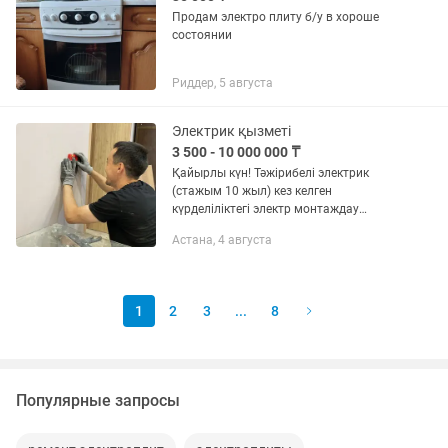
Продам электро плиту б/у в хороше
состоянии
Риддер, 5 августа
Электрик қызметі
3 500 - 10 000 000 ₸
Қайырлы күн! Тәжірибелі электрик
(стажым 10 жыл) кез келген
күрделіліктегі электр монтаждау
жұмыстарын сапалы әрі жылдам
Астана, 4 августа
орындаймын. Ұсынатын қызметтер:
Пәтерлерде, үйлерде және офистерде
сымдарды...
1
2
3
...
8
Популярные запросы