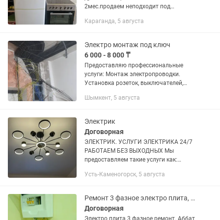
2мес.продаем неподходит под
интерьер.продаем вместе с
Караганда, 5 августа
хололильником в отличном состояни
б/у 350000т за все вместе
Электро монтаж под ключ
6 000 - 8 000 ₸
Предоставляю профессиональные
услуги: Монтаж электропроводки.
Установка розеток, выключателей,
светильников. Подключение бытовой
Шымкент, 5 августа
техники: плиты, бойлеры, стиральные
машины. Установка и замена...
Электрик
Договорная
ЭЛЕКТРИК. УСЛУГИ ЭЛЕКТРИКА 24/7
РАБОТАЕМ БЕЗ ВЫХОДНЫХ Мы
предоставляем такие услуги как:
-Прокладка кабелей в черновом
Усть-Каменогорск, 5 августа
варианте -Частичная и полная замена
проводки в квартирах, офисах, домах,
дачах....
Ремонт 3 фазное электро плита, Электрик.
Договорная
Электро плита 3 фазное ремонт. Аббат