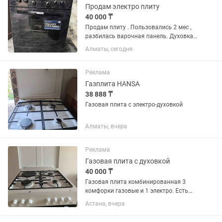
Продам электро плиту
40 000 ₸
Продам плиту . Пользовались 2 мес ,
разбилась варочная панель. Духовка и
сама плита работают идеально, нужно
Алматы, сегодня
только заменить панель. Можно на
запчасти
Реклама
Газплита HANSA
38 888 ₸
Газовая плита с электро-духовкой
Алматы, вчера
Реклама
Газовая плита с духовкой
40 000 ₸
Газовая плита комбинированная 3
комфорки газовые и 1 электро. Есть
духовка- электро. Рабочая, в хорошем
Астана, вчера
состоянии.