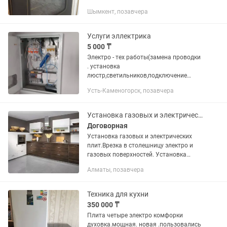
другой бытовой техники быстро
Шымкент, позавчера
качественно и недорого
Услуги эллектрика
5 000 ₸
Электро - тех работы(замена проводки
. установка
люстр,светильников,подключение
электро плит,замена
Усть-Каменогорск, позавчера
розеток,выключателей и т.д). Без
выходных.
Установка газовых и электрических плит
Договорная
Установка газовых и электрических
плит.Врезка в столешницу электро и
газовых поверхностей. Установка
кухонных моек, вытяжек, духовок,
Алматы, позавчера
стиральных и посудомоечных машин,
кухонных фильтров воды. Навеска...
Техника для кухни
350 000 ₸
Плита четыре электро комфорки
духовка.мощная. новая .пользовались