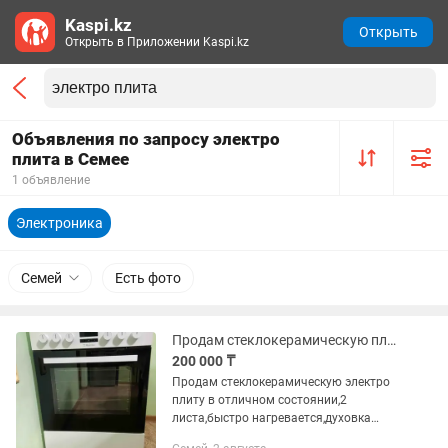
Kaspi.kz
Открыть
Открыть в Приложении Kaspi.kz
Объявления по запросу электро
плита в Семее
1 объявление
Электроника
Семей
Есть фото
Продам стеклокерамическую плиту
200 000 ₸
Продам стеклокерамическую электро
плиту в отличном состоянии,2
листа,быстро нагревается,духовка
отлично пекёт, пользовались всего пол