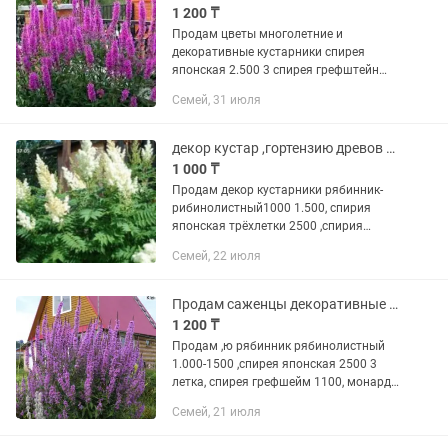
1 200 ₸
Продам цветы многолетние и
декоративные кустарники спирея
японская 2.500 3 спирея грефштейн
по1100, астильба 1600 , дербейник
Семей, 31 июля
иволистный 1200,саженцы рябинник
рябинолистный 1.000-1500, флокс роз
600,...
декор кустар ,гортензию древов анабель рябинник ,многолетние цветы астильба
1 000 ₸
Продам декор кустарники рябинник-
рибинолистный1000 1.500, спирия
японская трёхлетки 2500 ,спирия
грефштейн 1000 ,цветы многолетки
Семей, 22 июля
флокс 600 и шиловидный 800 пучек
,дербенник 1200, монарды голубая и...
Продам саженцы декоративные кустарники и многолетние цветы
1 200 ₸
Продам ,ю рябинник рябинолистный
1.000-1500 ,спирея японская 2500 3
летка, спирея грефшейм 1100, монарда
делёнками , ,дербенник иволистный
Семей, 21 июля
1200 ,гайлардия 500, флокс розовый по
600 ,флокс шиловидный...