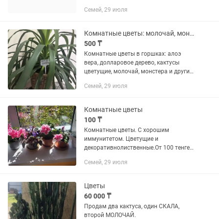
Семей, 29 июля
Комнатные цветы: молочай, монстера и другие
500 ₸
Комнатные цветы в горшках: алоэ
вера, долларовое дерево, кактусы
цветущие, молочай, монстера и другие.
Смотрите по фото. Отвечаю на
Семей, 29 июля
сообщения, пишите здесь.
Комнатные цветы
100 ₸
Комнатные цветы. С хорошим
иммунитетом. Цветущие и
декоративнолиственные.От 100 тенге
черенок. Район Компостела Китайская
Семей, 29 июля
роза красная-1000 Каланхоэ-1000
фиалка-1000 зефирантес-1000
Денежное...
Цветы
60 000 ₸
Продам два кактуса, один СКАЛА,
второй МОЛОЧАЙ.