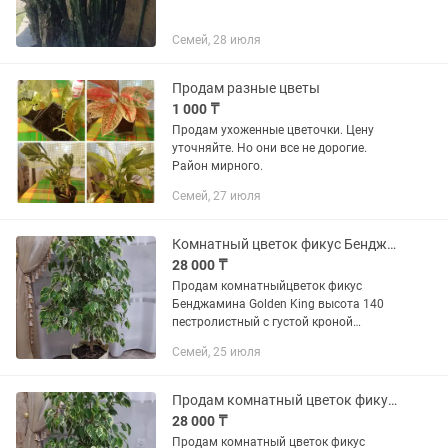
Семей, 28 июля
Продам разные цветы
1 000 ₸
Продам ухоженные цветочки. Цену
уточняйте. Но они все не дорогие.
Район мирного.
Семей, 27 июля
Комнатный цветок фикус Бенджамина пестролистный густая крона
28 000 ₸
Продам комнатныйцветок фикус
Бенджамина Golden King высота 140
пестролистный с густой кроной
отлично украсит любые пространства
Семей, 25 июля
район центр ж.д вокзала
Продам комнатный цветок фикус Бенджамин высота 1,50м
28 000 ₸
Продам комнатный цветок фикус