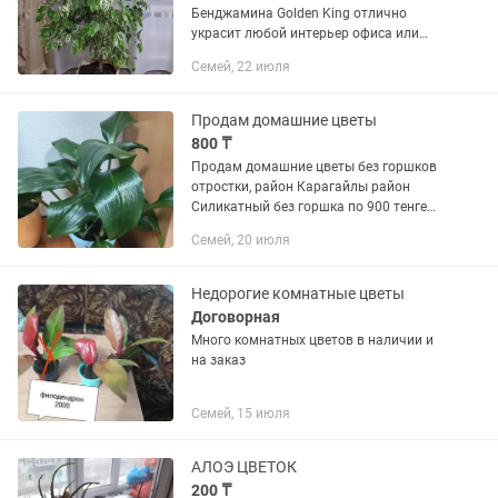
Бенджамина Golden King отлично
украсит любой интерьер офиса или
дома высота 1,50м район
Семей, 22 июля
центрального ж/д вокзала
Продам домашние цветы
800 ₸
Продам домашние цветы без горшков
отростки, район Карагайлы район
Силикатный без горшка по 900 тенге
цветы
Семей, 20 июля
Недорогие комнатные цветы
Договорная
Много комнатных цветов в наличии и
на заказ
Семей, 15 июля
АЛОЭ ЦВЕТОК
200 ₸