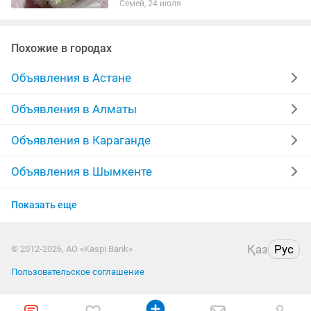
Семей, 24 июля
Похожие в городах
Объявления в Астане
Объявления в Алматы
Объявления в Караганде
Объявления в Шымкенте
Объявления в Усть-Каменогорске
Показать еще
Объявления в Актобе
Қаз
Рус
© 2012-2026, АО «Kaspi Bank»
Объявления в Актау
Пользовательское соглашение
Объявления в Таразе