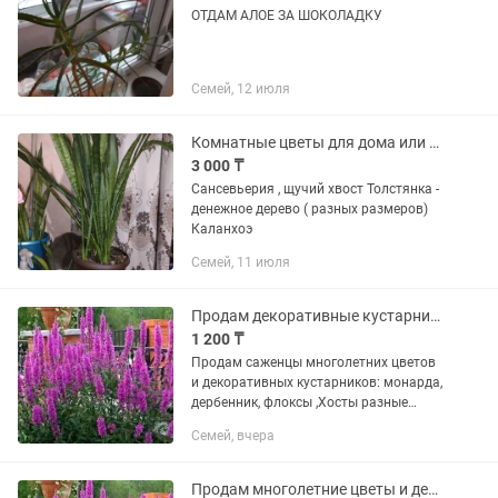
ОТДАМ АЛОЕ ЗА ШОКОЛАДКУ
Семей, 12 июля
Комнатные цветы для дома или офиса
3 000 ₸
Сансевьерия , щучий хвост Толстянка -
денежное дерево ( разных размеров)
Каланхоэ
Семей, 11 июля
Продам декоративные кустарники и многолетние цветы
1 200 ₸
Продам саженцы многолетних цветов
и декоративных кустарников: монарда,
дербенник, флоксы ,Хосты разные
гайлардия , Гортензия древовидная
Семей, вчера
Анабель ,седум очеток . Спирея
японская и спирея гребштейн...
Продам многолетние цветы и декоративные кустарники