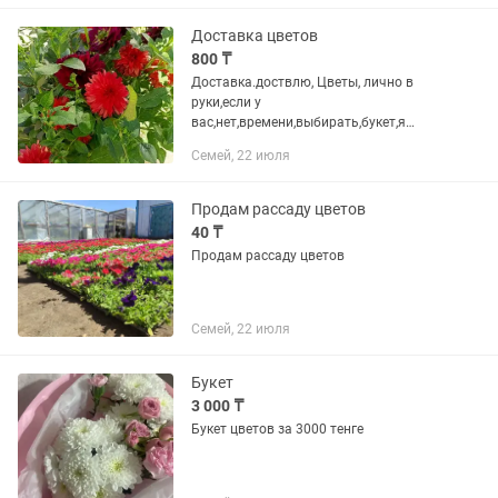
Казпочту.Самовывоз Комсомольский...
Доставка цветов
800 ₸
Доставка.доствлю, Цветы, лично в
руки,если у
вас,нет,времени,выбирать,букет,я
свяжусь с вами, и мы, выберем, через,
Семей, 22 июля
видео, или фото, жду,званков,запись за
2-3 часа заранее
Продам рассаду цветов
40 ₸
Продам рассаду цветов
Семей, 22 июля
Букет
3 000 ₸
Букет цветов за 3000 тенге