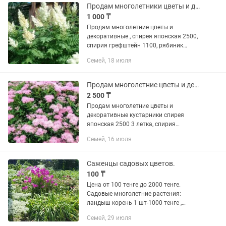
Продам многолетники цветы и декоративные кустарники
1 000 ₸
Продам многолетние цветы и
декоративные , спирея японская 2500,
спирия грефштейн 1100, рябиник
рябинолистный 1000-1500 ,флокс 600
Семей, 18 июля
,монарда голубая , фиолетовая
деленками, дербенник 1200, седум
очиток...
Продам многолетние цветы и декоративные кустарники
2 500 ₸
Продам многолетние цветы и
декоративные кустарники спирея
японская 2500 3 летка, спирия
грефштейн по 1.100 саженец ,хоста
Семей, 16 июля
разные зеленая , с белым кончиком
голубая ,саженцы рябинник
рябинолистный...
Саженцы садовых цветов.
100 ₸
Цена от 100 тенге до 2000 тенге.
Садовые многолетние растения:
ландыш корень 1 шт-1000 тенге ,
флоксы корень 1 шт-2000, ирисы-
Семей, 29 июля
корень 1 шт-100 тенге. Доставка через