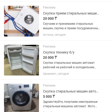
Реклама
Скупка прием стиральных машин, посудомоечных машин, сушильных машин
20 000 ₸
Скучаем и принимаем стиральных
машин, скупка и прием посудомоечных
машин, скупка и прием сушильных
Астана, сегодня
машин Демонтаж установленной
техники Приезжаем и забираем сами
Реклама
Скупка технику б/у
20 000 ₸
Скупка стиральных машин автомат
рабочий не рабочий и холодильник
.ремонт стиральных машинок замена
Шымкент, сегодня
Тэна насоса и амортизатор ремонт
модели качество с гарантия не дорого
Реклама
Скупка стиральных машин автомат
5 000 ₸
Здравствуйте, покупаем неисправные
стиральные машины автомат. Фото
машинок высылайте нам . Сами