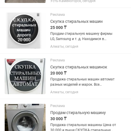
Усть-Каменогорск, сегодня
вывозим
Реклама
Скупка стиральных машин
25 000 ₸
Продам стиральную машину фирмы
LG, Samsung и т. д. Находимся в
городе. Сами приедем и сами заберем.
Алматы, сегодня
Реклама
Скупка стиральных машинок
20 000 ₸
Продажа стиральных машин автомат
разных моделей и марок. Все
стиральные машины прошли
Алматы, сегодня
диагностику. Доставка и подключение
по городу бесплатно. Гарантия. Цены
от 35 000 тнг и выше. и мы также
Реклама
можем...
Продам стиральную машину
30 000 ₸
Продажа стиральных машины Цена от
30.000 и выше СКУПКА стиральных