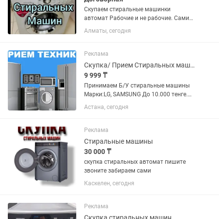
Скупаем стиральные машинки
автомат Рабочие и не рабочие. Сами
забираем. Звоните, пишите. Скупка
Алматы, сегодня
утилизация
Реклама
Скупка/ Прием Стиральных машин Автомат
9 999 ₸
Принимаем Б/У стиральные машины
Марки:LG, SAMSUNG До 10.000 тенге.
Service Stiralki Astana г. Астана,ул.
Астана, сегодня
АБЫЛАЙХАНА, дом 62
Реклама
Стиральные машины
30 000 ₸
скупка стиральных автомат пишите
звоните забираем сами
Каскелен, сегодня
Реклама
Скупка стиральных машин