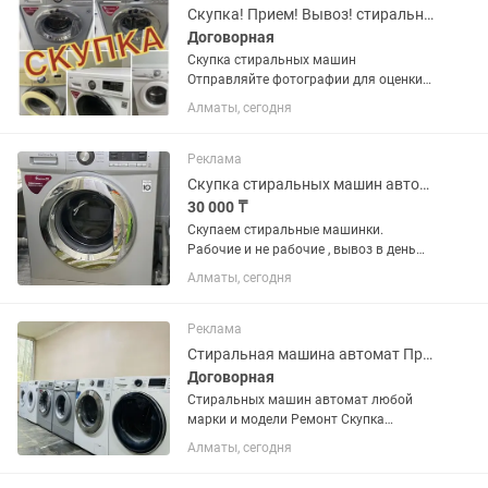
Скупка! Прием! Вывоз! стиральных машин
Договорная
Скупка стиральных машин
Отправляйте фотографии для оценки
Вывоз по городу и за городом Выезд в
Алматы, сегодня
течении часа Демонтируем сами
Реклама
Скупка стиральных машин автомат
30 000 ₸
Скупаем стиральные машинки.
Рабочие и не рабочие , вывоз в день
обращение
Алматы, сегодня
Реклама
Стиральная машина автомат Продажа Ремонт Скупка Алматы
Договорная
Стиральных машин автомат любой
марки и модели Ремонт Скупка
стиральных машин автомат
Алматы, сегодня
Утилизация стиральных машин
автомат Продажа с доставкой по