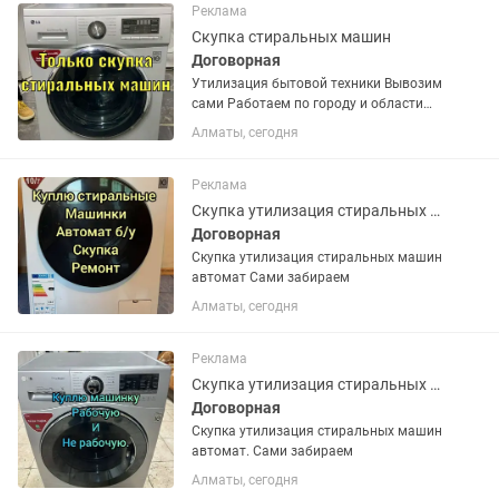
городу Присылайте фото машинки
Реклама
Скупка стиральных машин
Договорная
Утилизация бытовой техники Вывозим
сами Работаем по городу и области
продам стиральную машину автомат в
Алматы, сегодня
хорошем состоянии Доставка
Установка по городу есть Возможна
обмен с доплатой Звоните или пишите
Реклама
Скупка утилизация стиральных машин автомат
Договорная
Скупка утилизация стиральных машин
автомат Сами забираем
Алматы, сегодня
Реклама
Скупка утилизация стиральных машин
Договорная
Скупка утилизация стиральных машин
автомат. Сами забираем
Алматы, сегодня