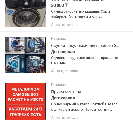
30 000 ₸
Скупка стиральных машины Сами
забираем Все модели и марки
Отправьте фотографию стиралок
Алматы, сегодня
Выезд по городу и по области!!!
Реклама
Скупка посудомоечных любого бренда и стиральных машин
Договорная
Скупаем посудомоечные и стиральные
машины
Астана, сегодня
Реклама
Прием металла
Договорная
Прием черный металл цветной металл
скупка лом дорого. Прием черный
металл цветной металл скупка лом
Алматы, сегодня
дорого. ПРИНИМАЕМ ЧЕРНЫЙ И
ЦВЕТНОЙ МЕТАЛЛОЛОМ! -
ВСЕВОЗМОЖНЫЕ виды металла: