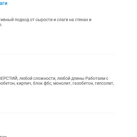
аги
ный подход от сырости и слаги на стенах и
о.
, любoй cлoжнocти, любой длины Работаем c
бетон, кирпич, блок фбс, монолит, газобетон, гипсолит,