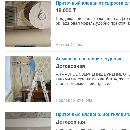
Приточный клапан от сырости вл
18 000 ₸
Продажа приточных клапанов.эффектив
окнах.новая модель.удобно практичн
Астана, 31 июля
Алмазное сверление. Бурение
Договорная
АЛMAЗНОЕ СBЕРЛЕНИE, БУРEНИЕ OТBЕPCTИЙ
такими материалами как: бетон, железо
гранит, мрамор, природный...
Павлодар, 29 июля
Приточные клапана. Вентиляция.
Договорная