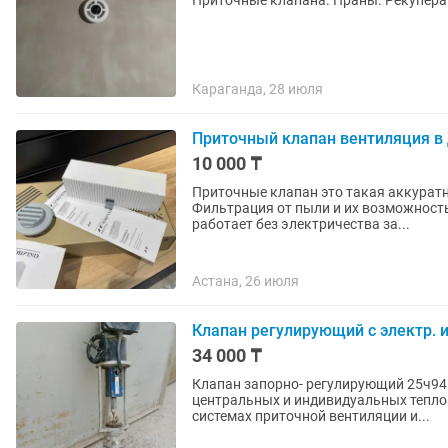
Приточные клапана. Праны. Рекупера
Караганда, 28 июля
Приточный клапан вентиляция в
10 000 ₸
Приточные клапан это такая аккуратн
Фильтрация от пыли и их возможност
работает без электричества за...
Астана, 26 июля
Клапан регулирующий с электр. 
34 000 ₸
Клапан запорно- регулирующий 25ч945
центральных и индивидуальных теплов
системах приточной вентиляции и...