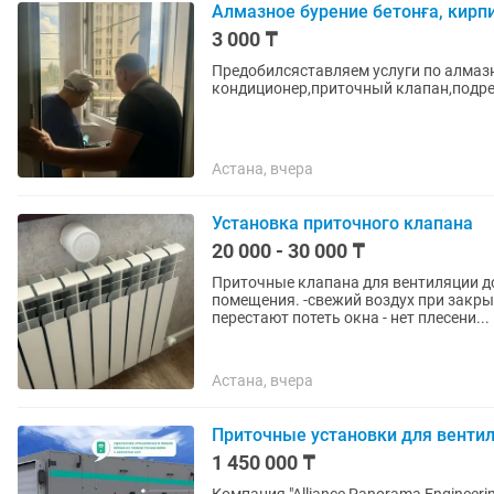
Алмазное бурение бетонға, кирпи
3 000 ₸
Предобилсяставляем услуги по алмаз
кондиционер,приточный клапан,подрез
Астана, вчера
Установка приточного клапана
20 000 - 30 000 ₸
Приточные клапана для вентиляции д
помещения. -свежий воздух при закрытых окнах. - защищает от уличного шума и пыли -
перестают потеть окна - нет плесени...
Астана, вчера
Приточные установки для венти
1 450 000 ₸