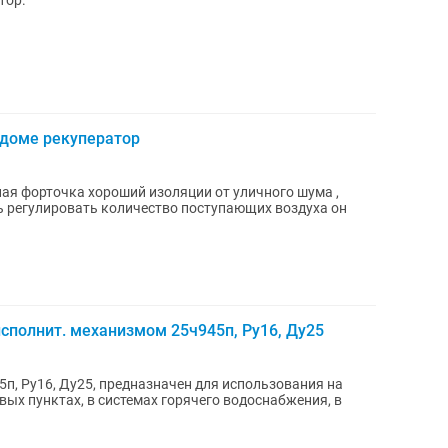
тор.
 доме рекуператор
ая форточка хороший изоляции от уличного шума ,
ь регулировать количество поступающих воздуха он
исполнит. механизмом 25ч945п, Ру16, Ду25
п, Ру16, Ду25, предназначен для использования на
ых пунктах, в системах горячего водоснабжения, в