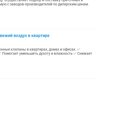
ing" осуществляет подбор и поставку приточных и
ую с заводов-производителей по дилерским ценам.
вежий воздух в квартире
ные клапаны в квартирах, домах и офисах. ✅
✅ Помогает уменьшить духоту и влажность ✅ Снижает