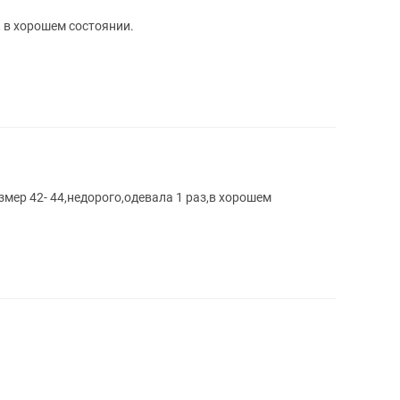
, в хорошем состоянии.
змер 42- 44,недорого,одевала 1 раз,в хорошем