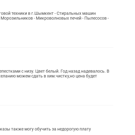
товой техники в г.Шымкент - Стиральных машин
- Морозильников - Микроволновых печей - Пылесосов -
епестками с низу. Цвет белый. Год назад надевалось. В
желанию можем сдать в хим.чистку,но цена будет
аказы также могу обучить за недорогую плату