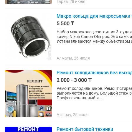
Тараз, 28 июля
Макро кольца для макросъемки C
5 500 ₸
Набор макроколец состоит из 3-х удл
камер Nikon Canon Olimpus. Это самы
Устанавливаются между объективом и
Алматы, 26 июля
Ремонт холодильников без выхо
2 000 - 3 000 ₸
Ремонт холодильников. Ремонт стиральны
выполняется на дому. Большой стаж ра
Профессиональный и...
Атырау, 25 июля
Ремонт бытовой техники