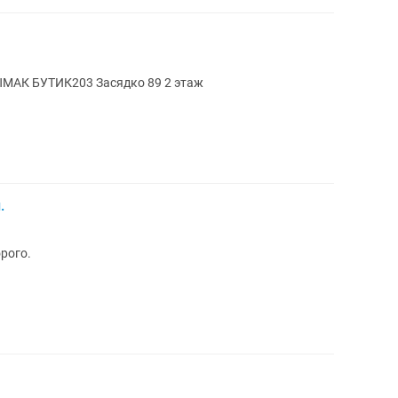
ЫМАК БУТИК203 Засядко 89 2 этаж
.
орого.