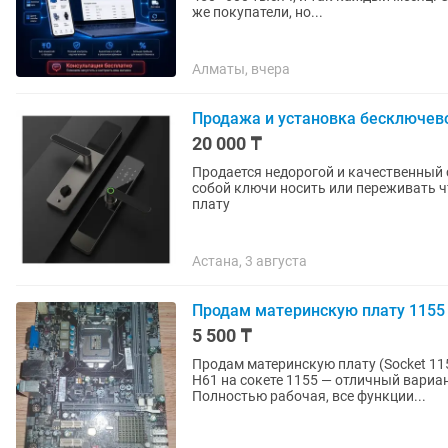
же покупатели, но...
Алматы, вчера
Продажа и установка бесключев
20 000 ₸
Продается недорогой и качественный смарт замок. Очень удобная ш
собой ключи носить или переживать что их потеря
плату
Астана, 3 августа
Продам материнскую плату 1155
5 500 ₸
Продам материнскую плату (Socket 11
H61 на сокете 1155 — отличный вариа
Полностью рабочая, все функции...