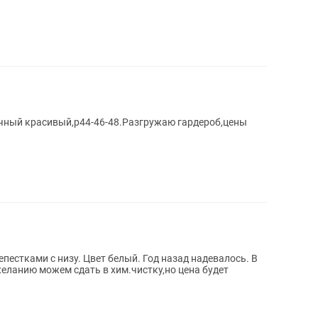
ичный красивый,р44-46-48.Разгружаю гардероб,цены
епестками с низу. Цвет белый. Год назад надевалось. В
желанию можем сдать в хим.чистку,но цена будет