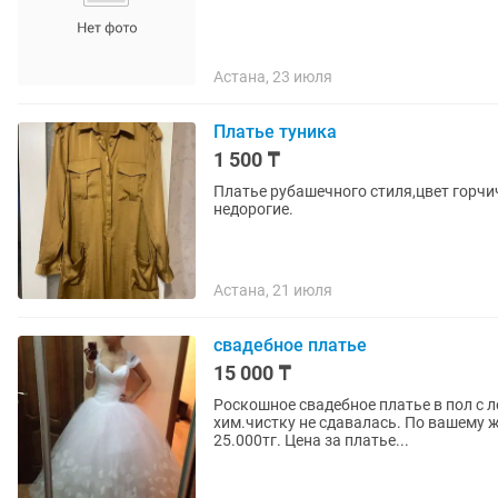
Астана, 23 июля
Платье туника
1 500 ₸
Платье рубашечного стиля,цвет горч
недорогие.
Астана, 21 июля
свадебное платье
15 000 ₸
Роскошное свадебное платье в пол с л
хим.чистку не сдавалась. По вашему 
25.000тг. Цена за платье...