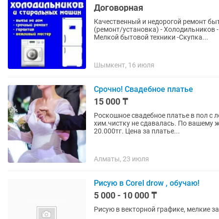
Договорная
Качественный и недорогой ремонт бы
(ремонт/установка) - Холодильников 
Мелкой бытовой техники -Скупка...
Шымкент, 16 июля
Срочно! Свадебное платье
15 000 ₸
Роскошное свадебное платье в пол с л
хим.чистку не сдавалась. По вашему 
20.000тг. Цена за платье...
Алматы, 23 июля
Рисую в Corel drow , обучаю!
5 000 - 10 000 ₸
Рисую в векторной графике, мелкие з