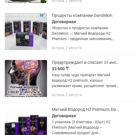
Астана, 2 августа
Водород под названием Н2 Премиум.
👍🏻 Инновационный продукт 5
поколения,...
Продукты компании Dandelion
Договорная
‼️Коротко о продуктах компании
Dandelion: ✅ Магний Водорода H2
Premium - сердечные заболевания,
инсульт, инфаркт, головные боли,
Астана, 2 августа
камни в почках, раздражительность,
депрессия, диабет, запор, астма,...
Предупреждает и спасает от инсультов и инфарктов
33 600 ₸
Наш супер чудо препарат Магний
водород H2 premium, хорошо
разжижает кровь, расщепляет тромбы,
улучшает реологию крови,
Астана, 2 августа
нормализует артериальное давление
(кровь становиться лёгкой и жидкой
как в...
Магний Водород Н2 Premium, Dandelion, Оригинал, 30капс.
Договорная
1 упаковка (3 блистера - 30шт) Н2
Premium (Магний Водород) –
Современный продукт для