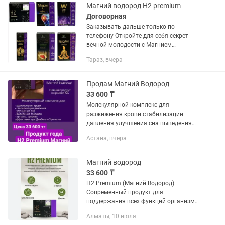
Магний водород H2 premium
Договорная
Заказывать дальше только по
телефону Откройте для себя секрет
вечной молодости с Магнием
Водородом H2! Этот невероятный
Тараз, вчера
продукт не просто обещает перемену,
он гарантирует ее. Погрузитесь в
поток...
Продам Магний Водород
33 600 ₸
Молекулярной комплекс для
разжижения крови стабилизации
давления улучшения сна выведения
токсинов артрит артроз при диабете
Астана, вчера
урология инсультах
Магний водород
33 600 ₸
Н2 Premium (Магний Водород) –
Современный продукт для
поддержания всех функций организма.
Основное действие - Антикоагулянт
Алматы, 10 июля
(функция разжижения крови).