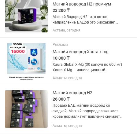
Магний водород Н2 премиум
23 200 ₸
Магний Водород Н2 - это пятое
направление, БАДов это биохакинг.
Биохакинг -это наука о омоложении и
Астана, сегодня
продлении жизни. Сегодня многие
учённые работают над этой темой,-как
бы омолодить и как продлить...
Реклама
Магнйи водород Xaura x mg
10 000 ₸
Xaura Global X-Mg (30 капсул по 600 мг)
Xaura X-Mg — инновационный
комплекс, где магний сочетается с
Алматы, сегодня
молекулярным водородом. Такое
сочетание даёт двойную пользу: ⚡
восстановление энергии 🛡 мощная...
Магний водород H2
26 000 ₸
Продаю БАД магний водород со
скидкой. Магний водород разжижает
кровь нормализует давление снимает
боль в суставах лечит диабет и многие
Алматы, сегодня
болезни. Оригинал, есть в наличии!