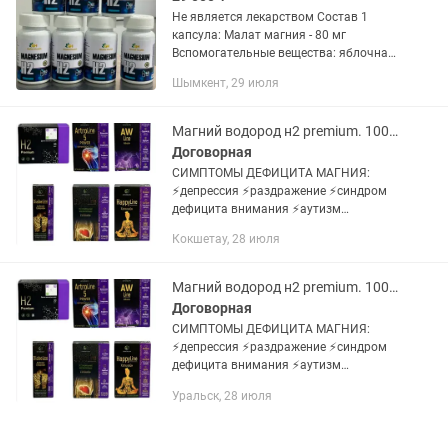
Не является лекарством Состав 1
капсула: Малат магния - 80 мг
Вспомогательные вещества: яблочная
кислота, винная кислота, натрия
Шымкент, 29 июля
стеарилфумарат Область применения:
- Сердечно-сосудистые...
Магний водород н2 premium. 100% оригинал. доставка
Договорная
СИМПТОМЫ ДЕФИЦИТА МАГНИЯ:
⚡️депрессия ⚡️раздражение ⚡️синдром
дефицита внимания ⚡️аутизм
⚡️тревожность,бессонница и трудности
Кокшетау, 28 июля
засыпания ⚡️мышечное подергивание
⚡️предменструальный...
Магний водород н2 premium. 100% оригинал. доставка
Договорная
СИМПТОМЫ ДЕФИЦИТА МАГНИЯ:
⚡️депрессия ⚡️раздражение ⚡️синдром
дефицита внимания ⚡️аутизм
⚡️тревожность,бессонница и трудности
Уральск, 28 июля
засыпания ⚡️мышечное подергивание
⚡️предменструальный...