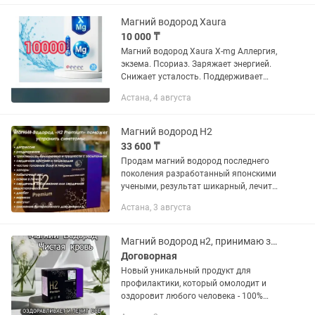
Превосходные антиоксидантные
действия Н2 были...
Магний водород Xaura
10 000 ₸
Магний водород Xaura X-mg Аллергия,
экзема. Псориаз. Заряжает энергией.
Снижает усталость. Поддерживает
нервную систему, сердце, мышцы.
Астана, 4 августа
Магний водород Н2
33 600 ₸
Продам магний водород последнего
поколения разработанный японскими
учеными, результат шикарный, лечит
рак! Premium (Магний - водород) – это
Астана, 3 августа
невероятное открытие в области
здоровья и благополучия....
Магний водород н2, принимаю заказы, при покупке есть бесплатная доставка
Договорная
Новый уникальный продукт для
профилактики, который омолодит и
оздоровит любого человека - 100%
натуральный БИО-продукт Магний-