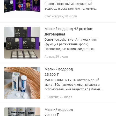
Японцы открыли молекулярный
водород и доказали его полезные
действия на организм человека. В
Степногорск, 30 июля
2017-ом году этому учёному присудили
Нобелевскую премию. На основе
этого...
Магний водород H2 premium
Договорная
Основное действие - Антикоагулянт
(функция разжижения крови).
Превосходные антиоксидантные
действия Н2 были впервые
Арысь, 29 июля
обнаружены и доказаны в 2007 году
японскими учеными. Согласно их
исследованиям...
Магний водород
25 200 ₸
MAGNESIUM H2+VITC Состав:магний
малат 80мг, аскорбиновая кислота и
вспомогательные вещества 1) Магний
малат способствует стабилизации
Шымкент, 29 июля
клеточных мембран, уменьшает
нервно-мышечную возбудимость, что...
Магний водород
29 000 ₸