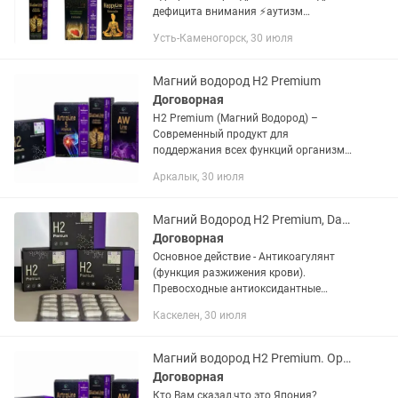
дефицита внимания ⚡️аутизм
⚡️тревожность,бессонница и трудности
Усть-Каменогорск, 30 июля
засыпания ⚡️мышечное подергивание
⚡️предменструальный...
Магний водород H2 Premium
Договорная
Н2 Premium (Магний Водород) –
Современный продукт для
поддержания всех функций организма.
Основное действие - Антикоагулянт
Аркалык, 30 июля
(функция разжижения крови).
Превосходные антиоксидантные
действия Н2 были...
Магний Водород Н2 Premium, Dandelion, Оригинал, Бесплатная доставка
Договорная
Основное действие - Антикоагулянт
(функция разжижения крови).
Превосходные антиоксидантные
действия Н2 были впервые
Каскелен, 30 июля
обнаружены и доказаны в 2007 году
японскими учеными. Согласно их
исследованиям...
Магний водород H2 Premium. Оригинал 100%. Доставка
Договорная
Кто Вам сказал,что это Япония?