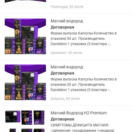
поддержания всех функций организма.
Павлодар, 30 июля
Основное действие - Антикоагулянт
(функция разжижения крови).
Превосходные...
Магний водород
Договорная
Форма выпуска Капсулы Количество в
упаковке 30 шт. Производитель
Dandelion 1 упаковка (3 блистера -
30шт) Н2 Premium (Магний Водород) –
Шымкент, 30 июля
Современный продукт для
поддержания всех функций...
Магний водород
Договорная
Форма выпуска Капсулы Количество в
упаковке 30 шт. Производитель
Dandelion 1 упаковка (3 блистера -
30шт) Н2 Premium (Магний Водород) –
Алматы, 30 июля
Современный продукт для
поддержания всех функций...
Магний Водород Н2 Premium
Договорная
СИМПТОМЫ ДЕФИЦИТА МАГНИЯ:
⚡️депрессия ⚡️раздражение ⚡️синдром