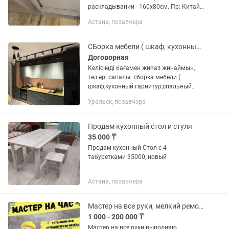
раскладывании - 160х80см. Пр: Китай
фабричный.В отличном состояний.
Астана, позавчера
Связи с переездом.Стол мен
орындықтар жекеде
сатылады.Стол-35000тг,...
СБорка мебели ( шкаф, кухонный гарнитур, спальный гарнитур, гостинный)
Договорная
Келісімді бағамен жиһаз жинаймын,
тез әрі сапалы. сборка мебели (
шкаф,кухонный гарнитур,спальный
гарнитур, шкаф купе, прихожки,
Уральск, позавчера
стол,стулья) по приемлемой
ценебыстро качественно.
Продам кухонный стол и стуля
35 000 ₸
Продам кухонный Стол с 4
табуретками 35000, новый
Астана, позавчера
Мастер на все руки, мелкий ремонт по дому.
1 000 - 200 000 ₸
Мастер на все руки выполняю