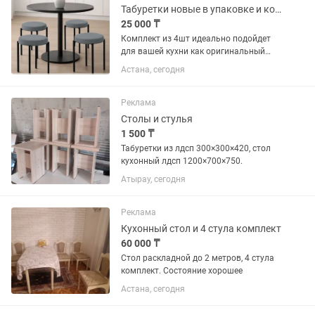
Табуретки новые в упаковке и коробке
25 000 ₸
Комплект из 4шт идеально подойдет
для вашей кухни как оригинальный
предмет мебели для дома. Наши
Астана, сегодня
табуретки универсальной круглой
формы украсят обеденную зону,
квартиры, дачи или даже офиса.
Реклама
Благодаря...
Столы и стулья
1 500 ₸
Табуретки из лдсп 300×300×420, стол
кухонный лдсп 1200×700×750.
Атырау, сегодня
Реклама
Кухонный стол и 4 стула комплект
60 000 ₸
Стол раскладной до 2 метров, 4 стула
комплект. Состояние хорошее
Астана, сегодня