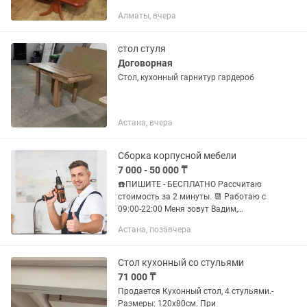
уширителя по 41см(82см). Итого стол в
Алматы, вчера
длину 152см+82см=234см. Имеются
небольшие потертости на ножках...
стол стуля
Договорная
Стол, кухонный гарнитур гардероб
Астана, вчера
Сборка корпусной мебели
7 000 - 50 000 ₸
☎️ПИШИТЕ - БЕСПЛАТНО Рассчитаю
стоимость за 2 минуты. 📆 Работаю c
09:00-22:00 Меня зовут Вадим,
занимаюсь сборкой мебели более 5
Астана, позавчера
лет. Работаю Аккуратно и бережно к
Вашему имуществу, без завышения...
Стол кухонный со стульями
71 000 ₸
Продается Кухонный стол, 4 стульями.-
Размеры: 120х80см. При