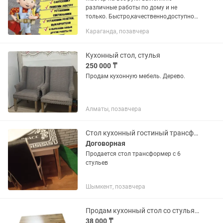
различные работы по дому и не
только. Быстро,качественно,доступно и
в срок. Писать звонить в любое время.
Караганда, позавчера
Если не отвечаю напишите на
обязательно отвечу - Гарантия на...
Кухонный стол, стулья
250 000 ₸
Продам кухонную мебель. Дерево.
Алматы, позавчера
Стол кухонный гостиный трансформер
Договорная
Продается стол трансформер с 6
стульев
Шымкент, позавчера
Продам кухонный стол со стульями
38 000 ₸