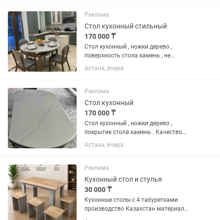
Реклама
Стол кухонный стильный
170 000 ₸
Стол кухонный , ножки дерево ,
поверхность стола камень , не
царапается. Прочный материал.
Астана, вчера
Размер 130 130 в круглом виде . В
собранном 130 80 . Качество 🔥
Поторопитесь не большое количество.
Реклама
Цена стол...
Стол кухонный
170 000 ₸
Стол кухонный , ножки дерево ,
покрытие стола камень . Качество
шикарное . Вместимость гостей 10
Астана, вчера
человек . Стулья очень удобные ,
практичные , легко протираются . Цена
170 000 стол , стулья 28000 ....
Реклама
Кухонный стол и стулья
30 000 ₸
Кухонные столы с 4 табуретками
производство Казахстан материал
ЛДСП есть другие расцветки. По