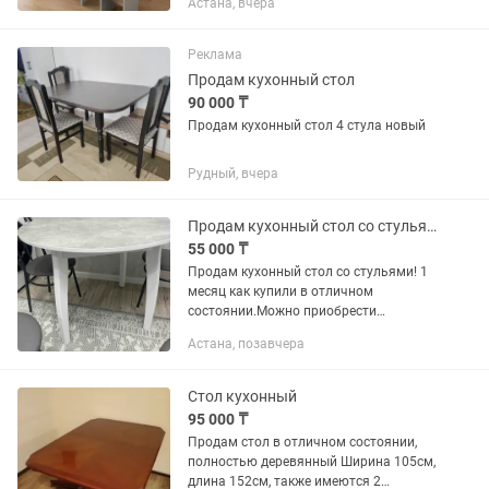
Астана, вчера
городу Астана доставка до подъезда
бесплатно. Есть каспи рассрочка и ред
Реклама
Продам кухонный стол
90 000 ₸
Продам кухонный стол 4 стула новый
Рудный, вчера
Продам кухонный стол со стульями,почти новый.Можно по отдельности
55 000 ₸
Продам кухонный стол со стульями! 1
месяц как купили в отличном
состоянии.Можно приобрести
раздельно
Астана, позавчера
Стол кухонный
95 000 ₸
Продам стол в отличном состоянии,
полностью деревянный Ширина 105см,
длина 152см, также имеются 2