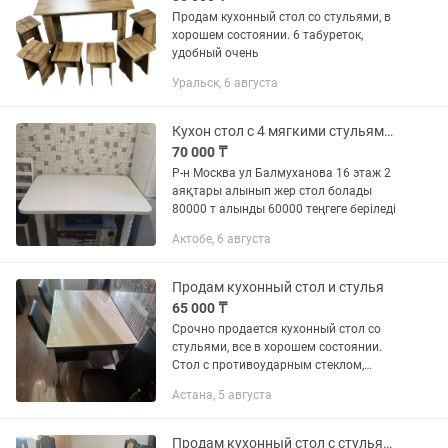
Продам кухонный стол со стульями, в
хорошем состоянии. 6 табуреток,
удобный очень
Уральск, 6 августа
Кухон стол с 4 мягкими стульями в идеальном состояний цвет белый
70 000 ₸
Р-н Москва ул Балмуханова 16 этаж 2
аяқтары алынып жер стол болады
80000 т алынды 60000 теңгеге беріледі
Актобе, 6 августа
Продам кухонный стол и стулья
65 000 ₸
Срочно продается кухонный стол со
стульями, все в хорошем состоянии.
Стол с противоударным стеклом,
механизм трансформер. Стулья
Астана, 5 августа
кожанные, мыть и чистить...
Продам кухонный стол с стульями