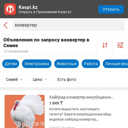
Kaspi.kz
Открыть
Открыть в Приложении Kaspi.kz
Объявления по запросу конвертер в
Семее
13 объявлений
Детям
Электроника
Животные
Работа
Личные ве
Семей
Цена
Есть фото
Хайбрид конвертер инкубационные яйца индюков, сильная генетика
1 849 ₸
Хотите вырастить настоящего
гиганта? Берите инкубационные яйца
индюков хайбрид конвертер,
привозные из России. Вес до 25 кг —