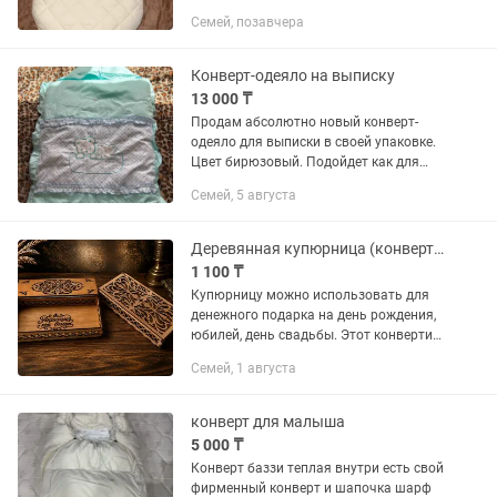
что и конверт, на весну подойдет
Семей, позавчера
Конверт-одеяло на выписку
13 000 ₸
Продам абсолютно новый конверт-
одеяло для выписки в своей упаковке.
Цвет бирюзовый. Подойдет как для
девочек так и для мальчика. Супер
Семей, 5 августа
мягкое, легкое, удобное. По бокам
молнии, расстегиваются до...
Деревянная купюрница (конверт)шкатулка для денег.
1 100 ₸
Купюрницу можно использовать для
денежного подарка на день рождения,
юбилей, день свадьбы. Этот конвертик
отличная замена приевшимся
Семей, 1 августа
картонным конвертам для
денег.Деревянная открытка
несомненно...
конверт для малыша
5 000 ₸
Конверт баззи теплая внутри есть свой
фирменный конверт и шапочка шарф