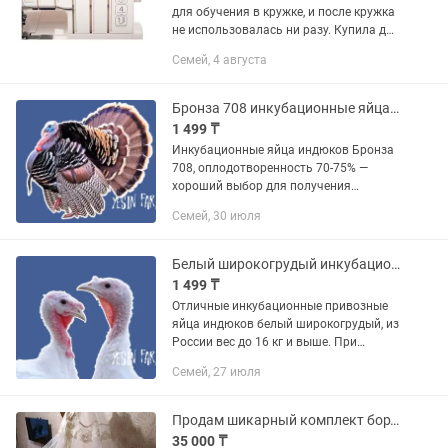
для обучения в кружке, и после кружка
не использовалась ни разу. Купила для
себя для обучения в кружке. А после
Семей, 4 августа
поняла что не хватает времени.
Коверлок Merrylock...
Бронза 708 инкубационные яйца индюков для прибыльного разведения
1 499 ₸
Инкубационные яйца индюков Бронза
708, оплодотворенность 70-75% —
хороший выбор для получения
здоровых индюшат. Порода ценится за
Семей, 30 июля
продуктивность и устойчивость. YESIN
FARM реализует инкубационные...
Белый широкогрудый инкубационные яйца индюков быстрый откорм
1 499 ₸
Отличные инкубационные привозные
яйца индюков белый широкогрудый, из
России вес до 16 кг и выше. При
правильном выращивании индюки
Семей, 27 июля
достигают большого веса и дают
качественное мясо. Качественные...
Продам шикарный комплект бортиков
35 000 ₸