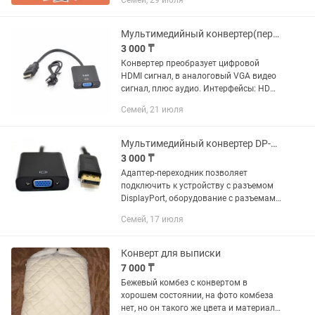
Семей, 29 июля
отличный результат при правильной
инкубации. YESIN FARM предлагает...
Мультимедийный конвертер(переходник) HDMI-VGA аудио(Новый)
3 000 ₸
Конвертер преобразует цифровой
HDMI сигнал, в аналоговый VGA видео
сигнал, плюс аудио. Интерфейсы: HDMI,
VGA (D-Sub), 3.5 мм Коннекторы: 3.5 мм
Семей, 21 июля
(разъем), HDMI тип А (штекер), VGA (D-
Sub) (разъем)
Мультимедийный конвертер DP-VGA
3 000 ₸
Адаптер-переходник позволяет
подключить к устройству с разъемом
DisplayPort, оборудование с разъемами
VGA. Интерфейс: DisplayPort
Семей, 17 июля
Коннекторы: VGA (D-Sub) (разъем),
DisplayPort (штекер
Конверт для выписки
7 000 ₸
Бежевый комбез с конвертом в
хорошем состоянии, на фото комбеза
нет, но он такого же цвета и материала