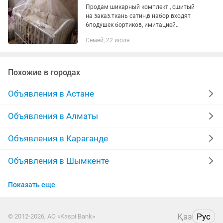
Продам шикарный комплект , сшитый
на заказ.ткань сатин,в набор входят
6подушек бортиков, имитацией
каретной стяжки,одеяло, простынь на
Семей, 22 июля
резинке, балдахин и бант на липучке,
кружевной уголок в...
Похожие в городах
Объявления в Астане
Объявления в Алматы
Объявления в Караганде
Объявления в Шымкенте
Объявления в Усть-Каменогорске
Показать еще
Объявления в Актобе
Қаз
Рус
© 2012-2026, АО «Kaspi Bank»