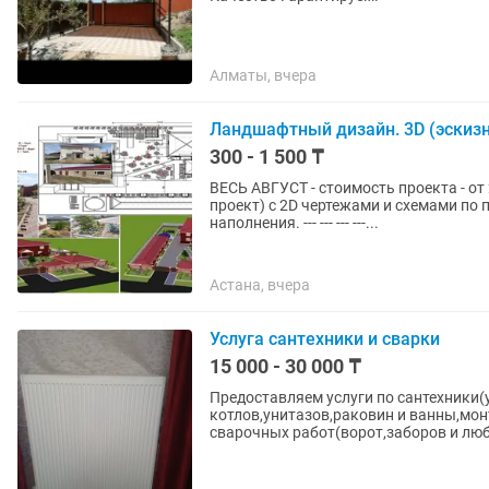
Алматы, вчера
Ландшафтный дизайн. 3D (эскизн
300 - 1 500 ₸
ВЕСЬ АВГУСТ - стоимость проекта - от 200 тенге за 1 м.кв. Л
проект) с 2D чертежами и схемами по посадкам, дорожкам и с разбивкой по зонам
наполнения. --- --- --- ---...
Астана, вчера
Услуга сантехники и сварки
15 000 - 30 000 ₸
Предоставляем услуги по сантехники
котлов,унитазов,раковин и ванны,мо
сварочных работ(ворот,заборов и люб