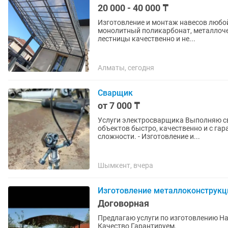
20 000 - 40 000 ₸
Изготовление и монтаж навесов любой
монолитный поликарбонат, металлочер
лестницы качественно и не...
Алматы, сегодня
Сварщик
от 7 000 ₸
Услуги электросварщика Выполняю сварочные работы для частных и коммерческих
объектов быстро, качественно и с гарантией. Услуги: - Сварка металлокон
сложности. - Изготовление и...
Шымкент, вчера
Изготовление металлоконструкц
Договорная
Предлагаю услуги по изготовлению На
Качество Гарантируем.