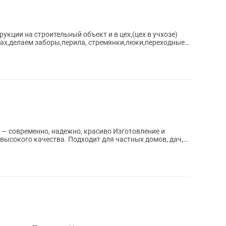
 на строительный объект и в цех,(цех в учхозе)
тах,делаем заборы,перила, стремянки,люки,переходные
менно, надежно, красиво Изготовление и
ысокого качества. Подходит для частных домов, дач,