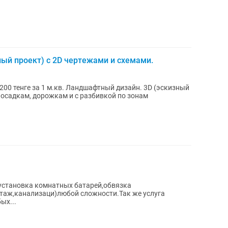
ый проект) с 2D чертежами и схемами.
андшафтный дизайн. 3D (эскизный
(установка комнатных батарей,обвязка
нтаж,канализаци)любой сложности.Так же услуга
ых...