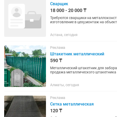
Сварщик
18 000 - 20 000 ₸
Требуются сварщики на металлоконструкции
изготовление в цеху,монтаж на объек
мосты и тд,(сварка...
Астана, сегодня
Реклама
Штакетник металлический
590 ₸
Металлический штакетник для забора — совре
продажа металлического штакетника в
коттеджей, коммерческих...
Алматы, сегодня
Реклама
Сетка металлическая
120 ₸