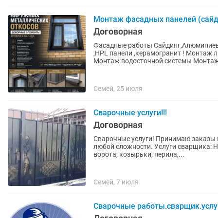
Монтаж фасадных панелей (сайди
Договорная
Фасадные работы Сайдинг,Алюминиевые сэндвич панели ,профлист,термопанели ,клинкер
,HPL панели ,керамогранит ! Монтаж любой сл
Монтаж водосточной системы 
Семей, 25 июля
Сварочные услуги!!!
Договорная
Сварочные услуги! Принимаю заказы 
любой сложности. Услуги сварщика: Н
ворота, козырьки, перила,...
Семей, 7 июля
Сварочные работы.сварщик.услу