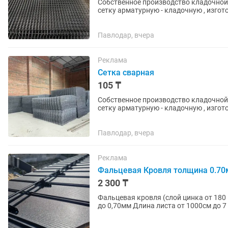
Собственное производство кладочной сетки в г.Павлодар.
сетку арматурную - кладочную , изготов
вашим эскизам и...
Павлодар, вчера
Реклама
Сетка сварная
105 ₸
Собственное производство кладочной сетки в г.Павлодар.
сетку арматурную - кладочную , изготов
вашим эскизам и...
Павлодар, вчера
Реклама
Фальцевая Кровля толщина 0.7
2 300 ₸
Фальцевая кровля (слой цинка от 180
до 0,70мм Длина листа от 1000см до 
Ширина листа...