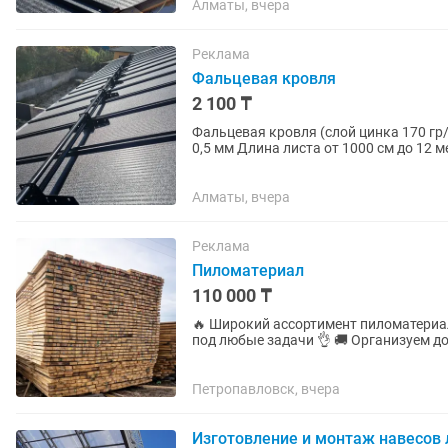
Алматы, вчера
Реклама
Фальцевая кровля
2 100 ₸
Фальцевая кровля (слой цинка 170 гр
0,5 мм Длина листа от 1000 см до 12
листа 1100/1200...
Алматы, вчера
Реклама
Пиломатериал
110 000 ₸
🔥 Широкий ассортимент пиломатериалов В наличии и под заказ — подберём нужны
под любые задачи 👌 🚚 Организуем доставку по городу и в районы Наш материал отлично
подходит для: — строительства...
Петропавловск, вчера
Изготовление и монтаж навесов