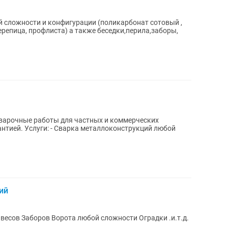
 сложности и конфигурации (поликарбонат сотовый ,
епица, профлиста) а также беседки,перила,заборы,
струкций любой
ий
весов Заборов Ворота любой сложности Оградки .и.т.д.