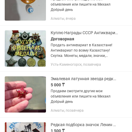
объявления или пишите на Михаил
Добрый день
Алматы, вчера
Куплю Награды СССР Антиквариат Знаки Медали
Договорная
Продать антиквариат в Казахстане!
Антиквариат по всему Казахстану!
Скупка. Монеты, медали, значки,
статуэтки, иконы и многое другое! Если
Усть-Каменогорск, позавчера
Вам нужно выгодно и быстро продать
антиквариат предлагаем...
Эмалевая латунная звезда редкий разновид СССР
5 000 ₸
Продаем смотрите другие мои
объявления или пишите на Михаил
Добрый день
Алматы, позавчера
Редкая подборка значок Ленин СССР винтаж
1 500 ₸