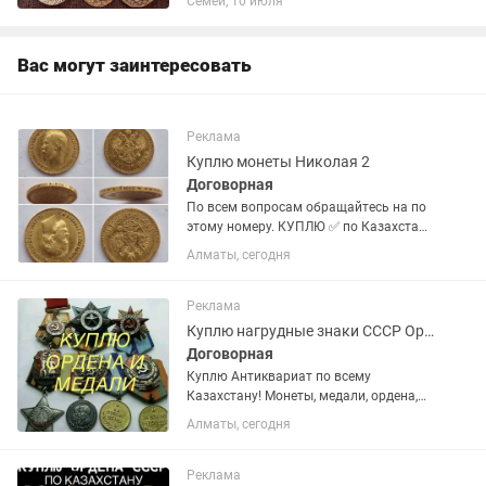
Семей, 10 июля
Вас могут заинтересовать
Реклама
Куплю монеты Николая 2
Договорная
По всем вопросам обращайтесь на по
этому номеру. КУПЛЮ ✅ по Казахстану
🇰🇿 - Статуэтки и Бюсты СССР и ранее
Алматы, сегодня
( фарфор, чугун, силумин, алюминий,
латунь, бронза и.т.д ) - Царские монеты,
золотые и...
Реклама
Куплю нагрудные знаки СССР Ордена и Медали Значки
Договорная
Куплю Антиквариат по всему
Казахстану! Монеты, медали, ордена,
значки, статуэтки, иконы и многое
Алматы, сегодня
другое! Если Вам нужно выгодно и
быстро продать антиквариат
предлагаем воспользоваться
Реклама