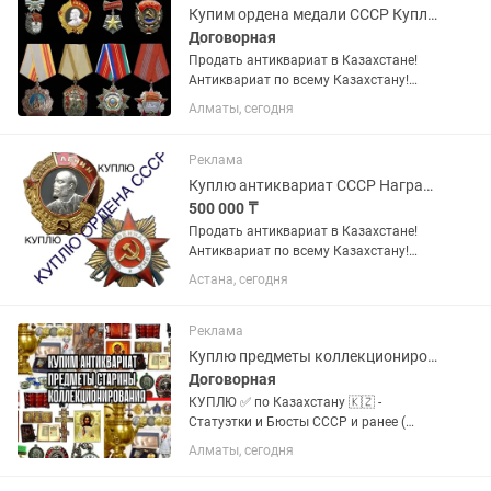
нашими...
Купим ордена медали СССР Куплю нагрудные знаки
Договорная
Продать антиквариат в Казахстане!
Антиквариат по всему Казахстану!
Скупка. Монеты, медали, значки,
Алматы, сегодня
статуэтки, иконы и многое другое! Если
Вам нужно выгодно и быстро продать
антиквариат предлагаем...
Реклама
Куплю антиквариат СССР Награды Ордена и медали Знаки! Старые вещи СССР
500 000 ₸
Продать антиквариат в Казахстане!
Антиквариат по всему Казахстану!
Скупка. Монеты, медали, значки,
Астана, сегодня
статуэтки, иконы и многое другое! Если
Вам нужно выгодно и быстро продать
антиквариат предлагаем...
Реклама
Куплю предметы коллекционирования: Статуэтки и Бюсты и т.д.
Договорная
КУПЛЮ ✅ по Казахстану 🇰🇿 -
Статуэтки и Бюсты СССР и ранее (
фарфор, чугун, силумин, алюминий,
Алматы, сегодня
латунь, бронза и.т.д ) - Царские монеты,
золотые и серебряные монеты -