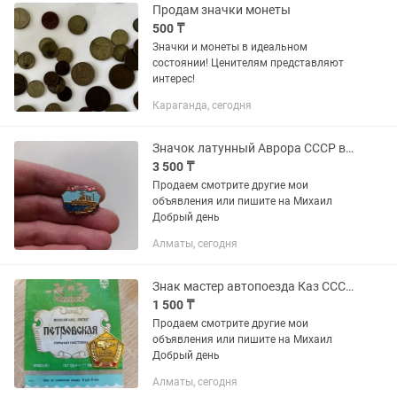
Военная атрибутика - Игрушки...
Продам значки монеты
500 ₸
Значки и монеты в идеальном
состоянии! Ценителям представляют
интерес!
Караганда, сегодня
Значок латунный Аврора СССР винтаж
3 500 ₸
Продаем смотрите другие мои
объявления или пишите на Михаил
Добрый день
Алматы, сегодня
Знак мастер автопоезда Каз СССР винтаж
1 500 ₸
Продаем смотрите другие мои
объявления или пишите на Михаил
Добрый день
Алматы, сегодня