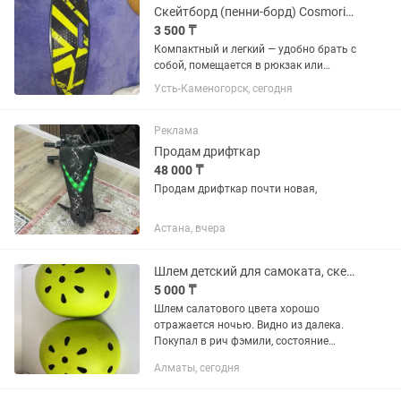
Скейтборд (пенни-борд) Cosmoride стиль и комфорт в одном!
3 500 ₸
Компактный и легкий — удобно брать с
собой, помещается в рюкзак или
багажник. Яркий дизайн — эффектный
Усть-Каменогорск, сегодня
желто-черный принт притягивает
внимание и выглядит современно.
Прочная дека — устойчивая,...
Реклама
Продам дрифткар
48 000 ₸
Продам дрифткар почти новая,
Астана, вчера
Шлем детский для самоката, скейтборда и т.д.
5 000 ₸
Шлем салатового цвета хорошо
отражается ночью. Видно из далека.
Покупал в рич фэмили, состояние
отличное. 2 штуки, размер одинаковый
Алматы, сегодня
С/М. Цена за два шлема.