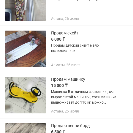
Астана, 26 июля
Продам скейт
6 000 ₸
Продам детский скейт мало
пользовались
Алматы, 26 июля
Продам машинку
15 000 ₸
Машинка В отличном состоянии , сын
вырос с этой машинки , хотя машинка
выдерживает до 110 кг, можно
помогать ножками и если рулить туда
Астана, 25 июля
сюда будет кататься, сын в восторге
был от этой машины ,...
Продаю пенни борд
6 500 ₸