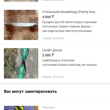
Семей, 24 июля
Стильный пенниборд (Penny board) со светящимися колесами!
4 000 ₸
Продаю крутой пенни борд в хорошем
состоянии! Самая главная фишка —
при езде колеса светятся разными
цветами (красный, синий, зеленый). В
Семей, 20 июля
вечернее время выглядит очень
эффектно.
Скейт доска
2 000 ₸
Скейтборд в отличном
состоянии.Колеса рабочие, нет износа.
Семей, 20 июля
Вас могут заинтересовать
Реклама