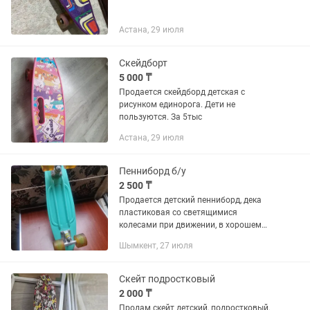
Астана, 29 июля
Скейдборт
5 000 ₸
Продается скейдборд детская с
рисунком единорога. Дети не
пользуются. За 5тыс
Астана, 29 июля
Пенниборд б/у
2 500 ₸
Продается детский пенниборд, дека
пластиковая со светящимися
колесами при движении, в хорошем
состоянии
Шымкент, 27 июля
Скейт подростковый
2 000 ₸
Продам скейт детский, подростковый.