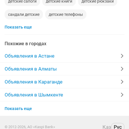
детские сапоги
детские книги
детские рюкзаки
сандали детские
детские телефоны
Показать еще
детские носки
шорты детские
детские вещи на девочку
Похожие в городах
детские развивающие коврики
Объявления в Астане
детские вечерние платья
детские столики
Объявления в Алматы
детские витамины
детские кроватки манеже
Объявления в Караганде
Объявления в Шымкенте
Объявления в Усть-Каменогорске
Показать еще
Объявления в Актобе
Қаз
Рус
© 2012-2026, АО «Kaspi Bank»