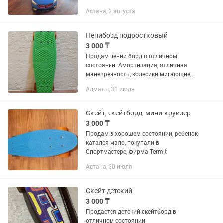
Астана, 2 августа
Пениборд подростковый
3 000 ₸
Продам пенни борд в отличном
состоянии. Амортизация, отличная
маневренность, колесики мигающие,
все в рабочее. Пропал интерес у
Алматы, 31 июля
девочки, поэтому продаем. Номер
карты не даю, в другие города не...
Скейт, скейтборд, мини-круизер
3 000 ₸
Продам в хорошем состоянии, ребенок
катался мало, покупали в
Спортмастере, фирма Termit
Астана, 30 июля
Скейт детский
3 000 ₸
Продается детский скейтборд в
отличном состоянии