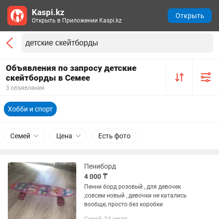
Kaspi.kz
Открыть
Открыть в Приложении Kaspi.kz
Объявления по запросу детские
скейтборды в Семее
3 объявления
Хобби и спорт
Семей
Цена
Есть фото
Пениборд
4 000 ₸
Пенни борд розовый , для девочек
,совсем новый , девочки не катались
вообще, просто без коробки