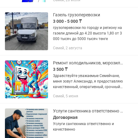
Семей, 28 июля
унитазов.прочистка канализации.
Газель грузоперевозки
3 000 - 5 000 ₸
грузоперевозки по городу и региону на
газели длиной до 4.20 высота 1,80 от 3
000 тысяч до 5000 тысяч тенге
Семей, 2 августа
Ремонт холодильников, морозильников, кондиционеров!!!
3 500 ₸
Здравствуйте уважаемые Семейчане,
меня зовут Александр, я предоставляю
качественный, оперативный, срочный
ремонт холодильников,
Семей, 5 июня
морозильников, стиральных машин
(автомат), кондиционеров, торговых...
Услуги сантехника ответственно и качественно
Договорная
Услуги сантехника ответственно и
качественно