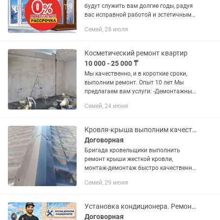
будут служить вам долгие годы, радуя
вас исправной работой и эстетичным
внешним видом.мы изготавливаем из
Семей, 28 июля
российского и казахстанского
профиля.есть рассрочка.гарантия...
Косметический ремонт квартир
10 000 - 25 000 ₸
Мы качественно, и в короткие сроки,
выполним ремонт. Опыт 10 лет Мы
предлагаем вам услуги: -Демонтажные
работы: -Вскрытие полов, паркет
Семей, 24 июня
ламинат линолеум итд. -Демонтаж
обоев -Снятия старых...
Кровля-крыша выполним качественно.
Договорная
Бригада кровельщики выполнить
ремонт крыши жесткой кровли,
монтаж-демонтаж быстро качественно
стаж 20 лет!
Семей, 29 июня
Установка кондиционера. Ремонт кондиционеров.
Договорная