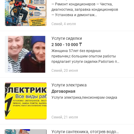
— Ремонт кондиционеров — Чистка,
диагностика, заправка кондиционеров
— Установка и демонтаж
кондиционеров – Установка
Семей, 4 июля
кондиционера в два этапа — Заправка
фреона, поиск утечек, замена
компрессоров —...
Услуги сиделки
2 500 - 10 000 ₸
Женщина 57лет без вредных
привычек,с большим опытом работы
предлагает услуги сиделки.Работаю по
часам. Стоимость одного
Семей, 20 июня
часа2500.Уход за лежачими
больными, больными с
деменцией.Замена памперса,...
Услуги электрика
Договорная
Услуги электрика,пенсионерам скидка
Семей, 21 июля
Услуги сантехника, отогрев водопровода и канализации