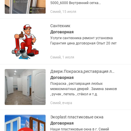
5000_6000 Внутренний сетка
6000_7000 Антимошка 8000_9000
Семей, 15 июля
Антикошка 9000_10000 Антипыль
13000_14000 Сетка 2/1 18000_19000
Реставрация...
Сантехник
Договорная
Услуги сантехника ремонт установка
Гарантия цена договорная Опыт 20 лет
Семей, 1 июля
Двери.Покраска,реставрация любых межкомнатных дверей. Замена:петель,ручек.
Договорная
Покраска , реставрация любых
межкомнатных дверей . Замена замков
, ручек , петель , стёкол и т.д.
Семей, вчера
Экоplast пластиковые окна
Договорная
Наши пластиковые окна в г. Семей