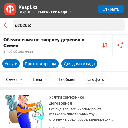
Kaspi.kz
Открыть
Открыть в Приложении Kaspi.kz
Объявления по запросу деревья в
Семее
2 760 объявлений
Услуги
Прокат и аренда
Для дома и сада
Семей
Цена
На обмен
Есть фото
Услуги сантехника
Договорная
Все виды сантехнических работ.
установка пластиковых труб.
отопление, водопровод, канализация.
установка смесителей,