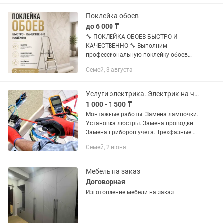
Поклейка обоев
до 6 000 ₸
🔧 ПОКЛЕЙКА ОБОЕВ БЫСТРО И
КАЧЕСТВЕННО 🔧 Выполним
профессиональную поклейку обоев
любой сложности: ✔ Флизелиновые ✔
Семей, 3 августа
Виниловые ✔ Бумажные ✔ Фотообои
Работаем аккуратно, без пузырей и
стыков. Поможем с...
Услуги электрика. Электрик на час.
1 000 - 1 500 ₸
Монтажные работы. Замена лампочки.
Установка люстры. Замена проводки.
Замена приборов учета. Трехфазные и
однофазные счетчики. Замена
Семей, 2 июня
автомат. Ремонтные работы
щитовых,.. Оплата договорная (в...
Мебель на заказ
Договорная
Изготовление мебели на заказ