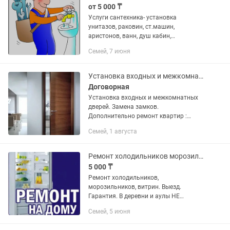
от 5 000 ₸
Услуги сантехника- установка
унитазов, раковин, ст.машин,
аристонов, ванн, душ кабин,
смесителей, вентилей, пайка
Семей, 7 июня
пластиковых труб, прокладка
канализационных труб, замена труб на
пластик, замена...
Установка входных и межкомнатных дверей.
Договорная
Установка входных и межкомнатных
дверей. Замена замков.
Дополнительно ремонт квартир :
штукатурка,левкас,обои ,линолеум,
Семей, 1 августа
плинтуса, галтели, ламинат, установка
сантехники, кафель, ремонт под ключ....
Ремонт холодильников морозильников витрин в городе Семей
5 000 ₸
Ремонт холодильников,
морозильников, витрин. Выезд.
Гарантия. В деревни и аулы НЕ
выезжаем. Диагностика с выездом
Семей, 5 июня
будет стоить пять тысяч тенге.