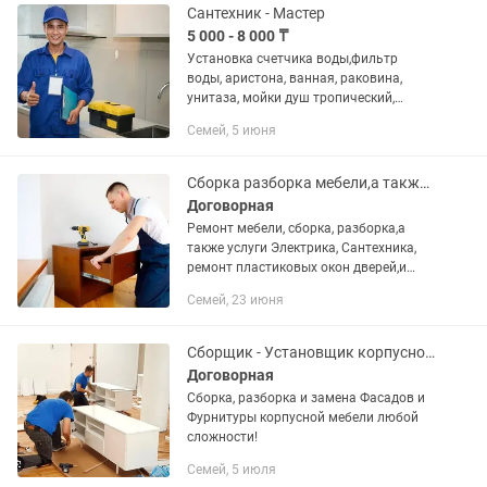
Сантехник - Мастер
5 000 - 8 000 ₸
Установка счетчика воды,фильтр
воды, аристона, ванная, раковина,
унитаза, мойки душ тропический,
стиральной машины, замена
Семей, 5 июня
смесителей, гофры и прочее. Услуги
перфоратора. Пайка
полипропиленовых...
Сборка разборка мебели,а также ремонт!
Договорная
Ремонт мебели, сборка, разборка,а
также услуги Электрика, Сантехника,
ремонт пластиковых окон дверей,и
многое другое!
Семей, 23 июня
Сборщик - Установщик корпусной мебели
Договорная
Сборка, разборка и замена Фасадов и
Фурнитуры корпусной мебели любой
сложности!
Семей, 5 июля