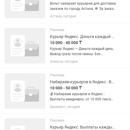
Вольт набирает курьеров для доставки
заказов по городу Астана. 💸 За заказ
1000–1300 тг 💳 Выплаты через Tezal,
Астана, сегодня
можно выводить деньги на любую
карту 📌 Условия работы: — Возраст от
18 лет — Работа через...
Реклама
Курьер Яндекс. Деньги каждый день.
10 000 - 40 000 ₸
Курьер Яндекс — Деньги каждый день.
Вывод сразу после смены. Без
ожидания. За заказ: 700–1 800 тенге
Алматы, сегодня
За смену: до 40 000 тенге График —
твой. Работаешь когда хочешь.
Транспорт любой: пешком, вело,...
Реклама
Набираем курьеров в Яндекс - Выплаты ежедневно.
10 000 - 50 000 ₸
💰 Набираем курьеров в Яндекс -
Выплаты ежедневно. от 10 000 тенге
Вывод сразу после смены. Без
Шымкент, сегодня
ожидания. За заказ: 700–1 800 тенге
За смену: до 40 000 тенге График —
твой. Работаешь когда...
Реклама
Курьер Яндекс. Выплаты каждый день.