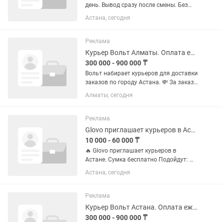
день. Вывод сразу после смены. Без
ожидания. За заказ: 700–1 800 тенге
Астана, сегодня
За смену: до 40 000 тенге График —
твой. Работаешь когда хочешь.
Транспорт любой: пешком, вело,...
Реклама
Курьер Вольт Алматы. Оплата ежедневно.
300 000 - 900 000 ₸
Вольт набирает курьеров для доставки
заказов по городу Астана. 💸 За заказ
1000–1300 тг 💳 Выплаты через Tezal,
Алматы, сегодня
можно выводить деньги на любую
карту 📌 Условия работы: — Возраст от
18 лет — Работа через...
Реклама
Glovo приглашает курьеров в Астане. Сумка бесплатно
10 000 - 60 000 ₸
🔥 Glovo приглашает курьеров в
Астане. Сумка бесплатно Подойдут: 🚶
♂️ Пеший 🚗 Авто 🏍 Мото 🚴 Вело /
Астана, сегодня
электровело Условия работы: • Работа
через приложение без ограничений по
времени • Можно выходить в...
Реклама
Курьер Вольт Астана. Оплата ежедневно.
300 000 - 900 000 ₸