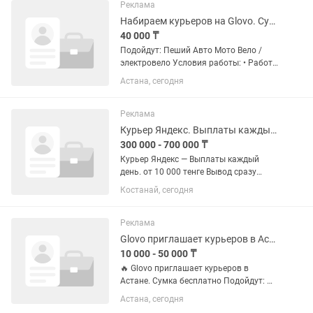
хочешь. Транспорт любой:...
Реклама
Набираем курьеров на Glovo. Сумка бесплатно
40 000 ₸
Подойдут: Пеший Авто Мото Вело /
электровело Условия работы: • Работа
через приложение без ограничений по
Астана, сегодня
времени • Можно выходить в любое
удобное время • Выплаты каждую
неделю • Оформление как...
Реклама
Курьер Яндекс. Выплаты каждый день.
300 000 - 700 000 ₸
Курьер Яндекс — Выплаты каждый
день. от 10 000 тенге Вывод сразу
после смены. Без ожидания. За заказ:
Костанай, сегодня
700–1 800 тенге За смену: до 40 000
тенге График — твой. Работаешь когда
хочешь. Транспорт любой:...
Реклама
Glovo приглашает курьеров в Астане. Сумка бесплатно
10 000 - 50 000 ₸
🔥 Glovo приглашает курьеров в
Астане. Сумка бесплатно Подойдут: 🚶
♂️ Пеший 🚗 Авто 🏍 Мото 🚴 Вело /
Астана, сегодня
электровело Условия работы: • Работа