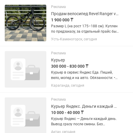
Реклама
Продам велосипед Revel Ranger v2 2025
1 900 000 ₸
Размер L (на рост 175–188 см). Куплен
по предзаказу, за отдельный прайс был
собран и обслужен включая нулевое
Усть-Каменогорск, сегодня
ТО мастерами Worldwide Cyclery и
привезен из США. Вел практически в
идеальном состоянии,...
Реклама
Курьер
300 000 - 830 000 ₸
Курьер в сервис Яндекс Еда. Пеший,
вело, мопед и на авто. Обязанности: •
доставлять еду из кафе и ресторанов
Караганда, сегодня
города • работать по удобному для вас
графику • доставлять еду в термосумке
(выдается...
Реклама
Курьер Яндекс. Деньги каждый день.
10 000 - 40 000 ₸
Курьер Яндекс — Деньги каждый день.
Вывод сразу после смены. Без
ожидания. За заказ: 700–1 800 тенге
Актау, сегодня