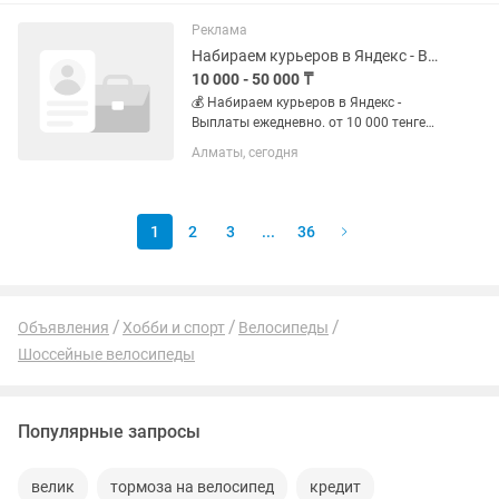
через приложение без ограничений по
времени • Можно выходить в...
Реклама
Набираем курьеров в Яндекс - Выплаты ежедневно.
10 000 - 50 000 ₸
💰 Набираем курьеров в Яндекс -
Выплаты ежедневно. от 10 000 тенге
Вывод сразу после смены. Без
Алматы, сегодня
ожидания. За заказ: 700–1 800 тенге
За смену: до 40 000 тенге График —
твой. Работаешь когда...
1
2
3
...
36
Объявления
Хобби и спорт
Велосипеды
Шоссейные велосипеды
Популярные запросы
велик
тормоза на велосипед
кредит