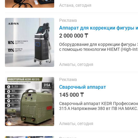
Астана, сегодня
Реклама
Аппарат для коррекции фигуры и
2 000 000 ₸
Оборудование для коррекции фигуры Это аппарат для коррекции фигуры и стимуляции мышц
с помощью технологии HIEMT (High-Inten
Аппарат использует...
Алматы, сегодня
Реклама
Сварочный аппарат
145 000 ₸
Сварочный аппарат KEDR Профессиональный качество для любых задач Сварочный ток 20-
315 А Напряжение 380 вт ПВ НА МАКС
корпус Отправляем др
Алматы, сегодня