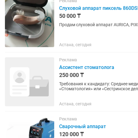
Реклама
Слуховой аппарат пиксель 860DSP
50 000 ₸
Продам слуховой аппарат AURICA, PIX
Астана, сегодня
Реклама
Ассистент стоматолога
250 000 ₸
Требования к кандидату: Среднее медицинское образование (желательно по специальности
«Стоматология» или «Сестринское дело»). Опыт работы ассистентом сто
приветствуется (можно без опыта —...
Астана, сегодня
Реклама
Сварочный аппарат
120 000 ₸