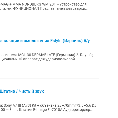
-MAG + MMA NORDBERG WMI201 – устройство для
ен для сварки
AG...
эпиляции и омоложения Estyle.(Израиль) б/у
истема MCL-30 DERMABLATE (Германия) 2. RayLife,
кциональный аппарат для ударноволновой,
..
/ Штатив / Чистый звук
6 DJI