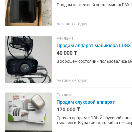
Продам платежный постерминал PAX IM
Астана, сегодня
Реклама
Продам аппарат маникюра LUGX
40 000 ₸
В хорошем состоянии пользовались м
Актобе, сегодня
Реклама
Продам слуховой аппарат
170 000 ₸
Срочно продам НОВЫЙ слуховой аппара
тыс. тенге. В упаковке, коробка не вскрыта. К нему футляр, вкладыш . Паспорт, гарантийный
талон от 21.07.26 г.