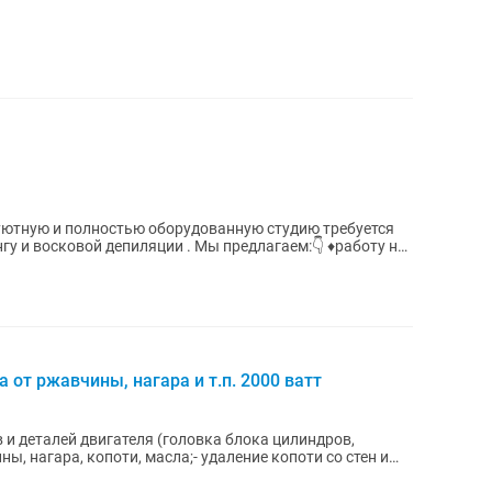
иляции . Мы предлагаем:👇 ♦️работу на
 от ржавчины, нагара и т.п. 2000 ватт
ы, нагара, копоти, масла;- удаление копоти со стен и