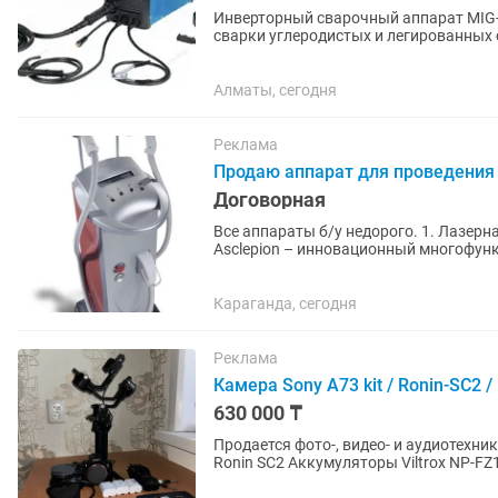
Инверторный сварочный аппарат MIG
сварки углеродистых и легированных сталей. ФУНКЦИОНАЛ Предназнач
проволокой в среде защитных газов M
Алматы, сегодня
Реклама
Продаю аппарат для проведения 
Договорная
Все аппараты б/у недорого. 1. Лазерная с
Asclepion – инновационный многофун
радиочастотной и фототерапии лица и.
Караганда, сегодня
Реклама
Камера Sony A73 kit / Ronin-SC2 
630 000 ₸
Продается фото-, видео- и аудиотехника: Sony A7 III (A73) Kit + объектив 28–70mm f/3.5–5.
Ronin SC2 Аккумуляторы Viltrox NP-FZ100 — 3 шт. Штатив E-Image EI-7010A Аудиорекордер
Tascam...