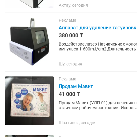
Актау, сегодня
Реклама
Аппарат для удаление татуировк
380 000 ₸
Воздействие лазер Назначение омол
импульса 1-600mJ/cm2 Длительность 
педалью Комплектация 4 насадки,...
Шу, сегодня
Реклама
Продам Мавит
41 000 ₸
Продам Мавит (УЛП-01) для лечения п
отличном рабочем состоянии. Исполь
сочетает тепловое, магнитное и...
Шахтинск, сегодня