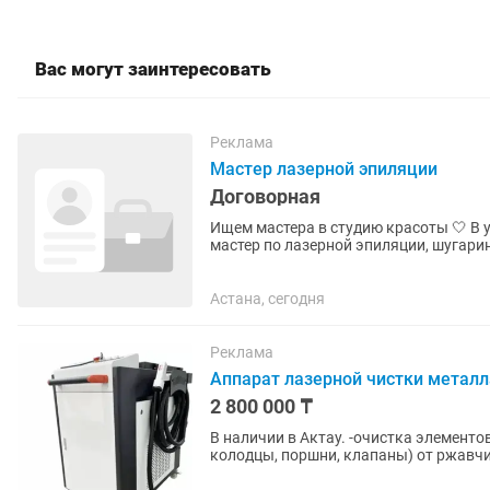
Вас могут заинтересовать
Реклама
Мастер лазерной эпиляции
Договорная
Ищем мастера в студию красоты 🤍 В уютную и полностью оборудованную студию требуется
мастер по лазерной эпиляции, шугарингу и восковой деп
процент; ♦️полностью...
Астана, сегодня
Реклама
Аппарат лазерной чистки металла
2 800 000 ₸
В наличии в Актау. -очистка элементов и деталей двигателя (головка блока цилиндров,
колодцы, поршни, клапаны) от ржавчин
фасадов зданий после...