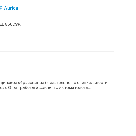
, Aurica
EL 860DSP.
матолога