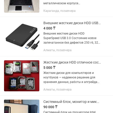
металлическом корпусе
(шлифованный алюминий). Отличный
Караганда, позавчера
вариант для учебы, работы, просмотра
фильмов (звук очень громкий и
качественный,...
Внешние жесткие диски HDD USB 3.0
4 000 ₸
Внешние жесткие диски HDD
SuperSpeed USB 3.0 Состояние новое
запечатанное без дефектов 250 гб, 320
гб, 500 гб, 1 тб
Алматы, позавчера
Жесткие диски HDD отличное состояние ПРОВЕРЕНЫ
5 000 ₸
Жесткие диски для компьютеров и
ноутбуков — надежное решение для
хранения данных, работы и апгрейда
системы. - Все накопители полностью
Алматы, позавчера
проверены и готовы к использованию.
ХАРАКТЕРИСТИКИ: - Тип:...
Системный блок, монитор и микрофон
90 000 ₸
Системный блок на процессоре Intel