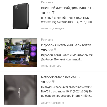
хорошем...
Реклама
Внешний Жесткий Диск 640Gb HDD Western Digital WD10SPCX/ 2.5, USB 3.0/3.1,
10 000 ₸
Внешний Жесткий Диск 640Gb HDD
Western Digital WD640SPCX/ 2.5", USB
3.0/3.1, 6 Гбит/c, Цвет: Черный, Новый.
Алматы, сегодня
Реклама
Игровой Системный Блок Ryzen 5 3600 / RX570 8GB / 16GB DDR4 / SSD NVMe
205 000 ₸
Игровой Компьютер с Монитором 24"
Дюймов, Полный Комплект!
Процессор: AMD Ryzen 5 3600 до
Алматы, вчера
4.20GHz 6C/12Th Потоков
Материнская Плата: Asus Prime A320M-
K, Soket AM4 Оперативная память:
Netbook eMachines eM350
(ОЗУ):...
10 000 ₸
Нетбук Б-класс Acer eMachines eM350
NAV51 с экраном 10.1" (1024x600) TN
на основе процессора Intom N450 и
оперативной памятью 1 Gb для
Алматы, сегодня
работы и домашних заданий Модель: