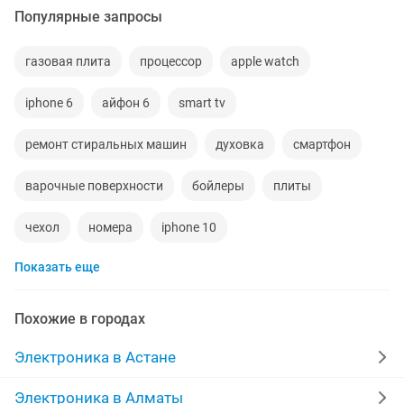
Популярные запросы
газовая плита
процессор
apple watch
iphone 6
айфон 6
smart tv
ремонт стиральных машин
духовка
смартфон
варочные поверхности
бойлеры
плиты
чехол
номера
iphone 10
Показать еще
электрическая духовка
электроплита
iphone 15
паровой утюг
пульт управления
айфон 15
Похожие в городах
водонагреватели
телевизор lg
пульт
Электроника в Астане
автоматическое
новая плита
плафоны
банк
Электроника в Алматы