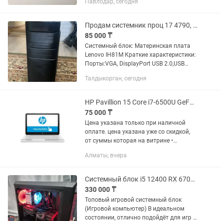
Павлодар, сегодня
Толщина 9,5 и 12,7 мм. В комплекте –
болты, отвертка,...
Продам системник проц 17 4790, озу 2x8Gb, БП 550W
85 000 ₸
Системный блок: Материнская плата
Lenovo IH81M Краткие характеристики:
Порты:VGA, DisplayPort USB 2.0,USB
3.0,PS2,LAN Форм-фактор:Микро-ATX
Талдыкорган, сегодня
Тип памяти:DDR3Memory X2 Слоты
расширения:PCI Express...
HP Pavillion 15 Core i7-6500U GeForce 940M HDD 1Tb Магазин Red Geek
75 000 ₸
Цена указана только при наличной
оплате. цена указана уже со скидкой,
от суммы которая на витрине •
Рассрочка 0-0-12 • Официальная
Алматы, вчера
Гарантия-30 дней • Официальный HP
Pavillion 15 сенсорный Intel Core...
Системный блок i5 12400 RX 6700XT (rtx 4060) Игровой компьютер
330 000 ₸
Топовый игровой системный блок
(Игровой компьютер) В идеальном
состоянии, отлично подойдёт для игр и