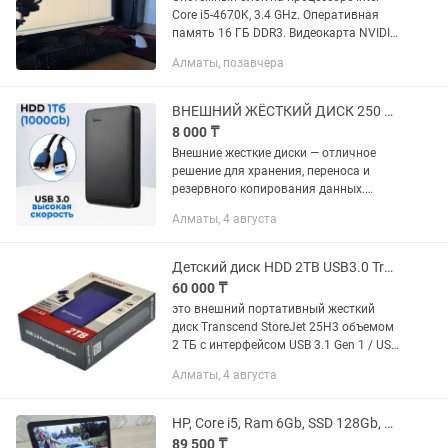
Core i5-4670K, 3.4 GHz. Оперативная
память 16 ГБ DDR3. Видеокарта NVIDIA
GeForce GTX 1060 6GB, тянет
Алматы, позавчера
современные игры на средних-высоких
настройках. Накопители: SSD...
ВНЕШНИЙ ЖЁСТКИЙ ДИСК 250 ГБ 1 ТБ Быстро Надежно Удобно
8 000 ₸
Внешние жесткие диски — отличное
решение для хранения, переноса и
резервного копирования данных.
Подходит для дома, работы, учебы,
Алматы, 4 августа
офиса и бизнеса. ХАРАКТЕРИСТИКИ: •
Объем памяти: 250 ГБ / 320 ГБ /...
Детский диск HDD 2TB USB3.0 Transcend 2.5
60 000 ₸
это внешний портативный жесткий
диск Transcend StoreJet 25H3 объемом
2 ТБ с интерфейсом USB 3.1 Gen 1 / USB
3.0 и ударопрочным корпусом
Алматы, 4 августа
НР, Core i5, Ram 6Gb, SSD 128Gb, HDD 500Gb, AMD Radeon 2Gb, в идеале
89 500 ₸