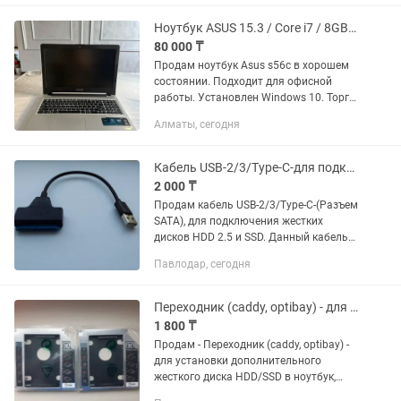
Acer eMachines eM350 NAV51...
Ноутбук ASUS 15.3 / Core i7 / 8GB / HDD 750GB
80 000 ₸
Продам ноутбук Asus s56c в хорошем
состоянии. Подходит для офисной
работы. Установлен Windows 10. Торг
есть Есть вариант обмен на телефон
Алматы, сегодня
хороший Экран: 15,6” Процессор: Intel
Core i7-3537U ...
Кабель USB-2/3/Type-C-для подключения Hdd2.5-ssd
2 000 ₸
Продам кабель USB-2/3/Type-C-(Разъем
SATA), для подключения жестких
дисков HDD 2.5 и SSD. Данный кабель
удобен для быстрого внешнего
Павлодар, сегодня
подключения жестких дисков к
настольному ПК или ноутбуку и для...
Переходник (caddy, optibay) - для установки дополнительного жесткого диска
1 800 ₸
Продам - Переходник (caddy, optibay) -
для установки дополнительного
жесткого диска HDD/SSD в ноутбук,
вместо dvd/сd-rom, разъем Sata-sata .