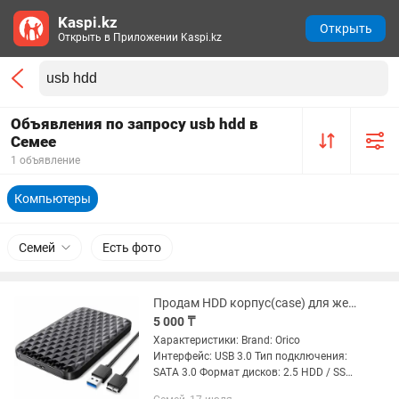
Kaspi.kz
Открыть
Открыть в Приложении Kaspi.kz
Объявления по запросу usb hdd в
Семее
1 объявление
Компьютеры
Семей
Есть фото
Продам HDD корпус(case) для жесткого диска USB 3.0
5 000 ₸
Характеристики: Brand: Orico
Интерфейс: USB 3.0 Тип подключения:
SATA 3.0 Формат дисков: 2.5 HDD / SSD
Кабель USB 0.3м - USB3.0 A/M to Micro