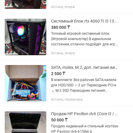
рендеринга в программах.
Астана, вчера
Характеристики: Процессор: intel i5
12400f Тянет тяжелые игры и 3д...
Системный блок rtx 4060 TI i5 13400 игровой компьютер 16 gb
380 000 ₸
Топовый игровой системный блок
(Игровой компьютер) В идеальном
состоянии, отлично подойдёт для игр и
рендеринга в программах.
Астана, вчера
Характеристики: Процессор: intel i5
13400f Тянет тяжелые игры и 3д...
SATA, molex, M.2, доп. питание видеокарты VGA/USB
2 500 ₸
В комплекте: Все рабочее SATA-кабели
для HDD/SSD — 3 шт Переходник PCI-e
→ M.2 SSD Переходник питания
видеокарты 6+6pin → 8pin Видеокарта
Астана, позавчера
Переходники molex → SATA (питание)
Батарейки CR2032 для BIOS...
Продам HP Pavilion dv6 (Core i3 / Radeon HD 6770M 2GB / Beats Audio)
50 000 ₸
Продаю надежный и стильный ноутбук
HP Pavilion dv6-6158er в