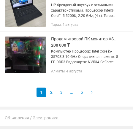
HP брендовый ноутбук с отличными
характеристиками. Процессор Intel®
Core™ i5-5200U; 2.20 GHz; (4-х). Turbo
boost: 2.70 GHz. Оперативная память 6
Тараз, 4 августа
GB. Высокоскоростной SSD 128 Gb.
Жёсткий диск 500...
Продам игровой ПК монитор ASUS клавиатуру Bloody
200 000 ₸
Компьютер Процессор: Intel Core i5-
3570S 3.10 GHz Оперативная память: 8
ГБ DDR3 Видеокарта: NVIDIA GeForce
GTX 1050 Ti 4 ГБ Накопители: SSD
Алматы, 4 августа
AFOX 120 ГБ + HDD Hitachi 1 ТБ
(примерно 932...
1
2
3
...
5
Объявления
Электроника