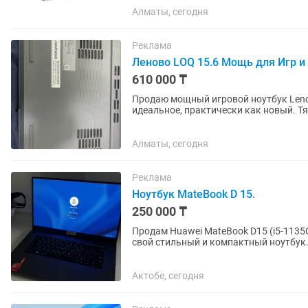
Алматы, сегодня
Реклама
Леново LOQ 15.6 Мощь для Игр и 
610 000 ₸
Продаю мощный игровой ноутбук Lenov
идеальное, практически как новый. Т
идеально для монтажа видео,...
Алматы, сегодня
Реклама
Ноутбук MateBook D 15.
250 000 ₸
Продам Huawei MateBook D15 (i5-1135
свой стильный и компактный ноутбук.
программирования и повседневных зад
Актобе, сегодня