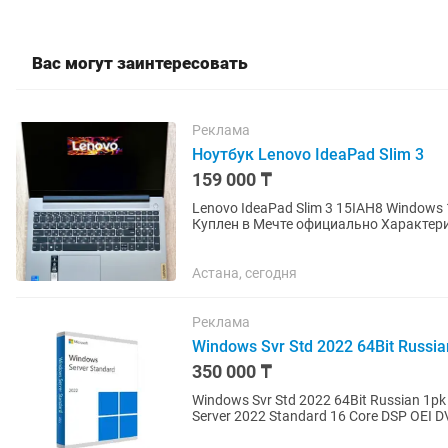
Вас могут заинтересовать
Реклама
Ноутбук Lenovo IdeaPad Slim 3
159 000 ₸
Lenovo IdeaPad Slim 3 15IAH8 Windows
Куплен в Мечте официально Характеристики: • Процессор: 12th Gen Intel Core i5-12450H •
Оперативная память: 8...
Астана, сегодня
Реклама
Windows Svr Std 2022 64Bit Russia
350 000 ₸
Windows Svr Std 2022 64Bit Russian 1pk DSP OEI 
Server 2022 Standard 16 Core DSP OEI DVD (Русская
лицензия...