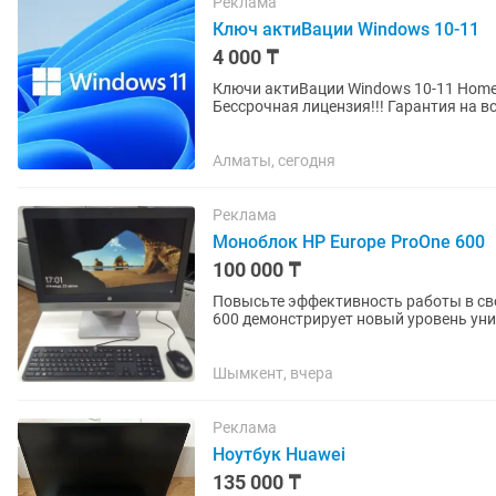
Реклама
Ключ актиВации Windows 10-11
4 000 ₸
Ключи актиВации Windows 10-11 Home и professional Качествен
Бессрочная лицензия!!! Гарантия на все ключи Windows и
значения, ключ...
Алматы, сегодня
Реклама
Моноблок HP Europe ProOne 600
100 000 ₸
Повысьте эффективность работы в св
600 демонстрирует новый уровень уни
полноценный ПК Элегантный и...
Шымкент, вчера
Реклама
Ноутбук Huawei
135 000 ₸