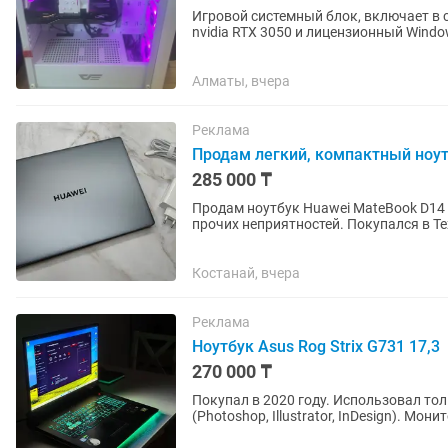
Игровой системный блок, включает в с
nvidia RTX 3050 и лицензионный Windows 11 Покупался для себя месяц назад, иг
CS2 Торг...
Алматы, вчера
Реклама
Продам легкий, компактный ноу
285 000 ₸
Продам ноутбук Huawei MateBook D14 
прочих неприятностей. Покупался в Т
работы, сейчас без надобности....
Костанай, вчера
Реклама
Ноутбук Asus Rog Strix G731 17,3
270 000 ₸
Покупал в 2020 году. Использовал то
(Photoshop, Illustrator, InDesign). Мо
попасть в цвет печати...