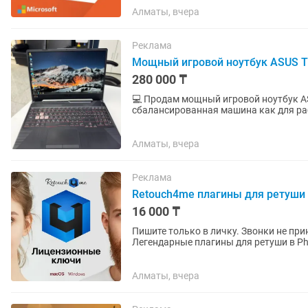
Алматы, вчера
Реклама
Мощный игровой ноутбук ASUS T
280 000 ₸
💻 Продам мощный игровой ноутбук A
сбалансированная машина как для работы 
быстро, не тормозит, полностью...
Алматы, вчера
Реклама
Retouch4me плагины для ретуши 
16 000 ₸
Пишите только в личку. Звонки не принимаю. Лицензионные ключи для macO
Легендарные плагины для ретуши в Pho
Супер...
Алматы, вчера