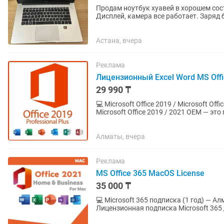
Продам ноутбук хуавей в хорошем сост
Дисплей, камера все работает. Заряд 
особо заметно и на работу...
Астана, вчера
Реклама
Лицензионный Excel Word MS Offi
29 990 ₸
💻 Microsoft Office 2019 / Microsoft Office 2021 
Microsoft Office 2019 / 2021 OEM — э
бизнеса. Подходит для...
Алматы, вчера
Реклама
MS Office 365 MacOS License
35 000 ₸
💻 Microsoft 365 подписка (1 год) — Алм
Лицензионная подписка Microsoft 365 
Полный пакет офисных...