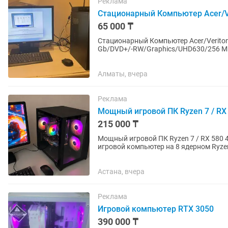
Реклама
Стационарный Компьютер Acer/Ve
65 000 ₸
Стационарный Компьютер Acer/Veriton
Gb/DVD+/-RW/Graphics/UHD630/256 Mb
новая, ОС лицензионная, монитор DELL
Алматы, вчера
Реклама
Мощный игровой ПК Ryzen 7 / RX
215 000 ₸
Мощный игровой ПК Ryzen 7 / RX 580 4GB / 1
игровой компьютер на 8 ядерном Ryzen
современных игр, учебы,...
Астана, вчера
Реклама
Игровой компьютер RTX 3050
390 000 ₸