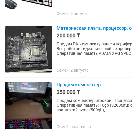
Семей, 4 августа
Материнская плата, процессор, 
200 000 ₸
Продам ПК-комплектующие и перифери
Всё работает идеально, любые провер
Оперативная память ADATA XPG SPECT
Семей, 2 августа
Продам компьютер
250 000 ₸
Продам компьютер игровой. Процессор:
Оперативная память: 16gb (3200мгц) d
spatum m2 nvme (500gb),...
Семей, позавчера