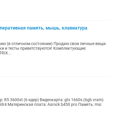
оперативная память, мышь, клавиатура
ю (в отличном состоянии) Продаю свои личные вещи.
ки и тесты приветствуются! Комплектующие:
RIX...
 R5 3600xt (6 ядер) Видеокарта: gtx 1660s (6gb vram)
dr4 Материнская плата: Asrock b450 pro Память: msi