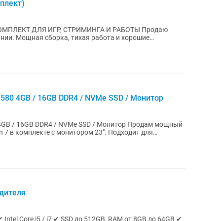
плект)
КТ ДЛЯ ИГР, СТРИМИНГА И РАБОТЫ Продаю
нии. Мощная сборка, тихая работа и хорошие
ля современных...
 580 4GB / 16GB DDR4 / NVMe SSD / Монитор
6GB DDR4 / NVMe SSD / Монитор Продам мощный
 7 в комплекте с монитором 23". Подходит для
дителя
 Intel Core i5 / i7 ✔ SSD до 512GB, RAM от 8GB до 64GB ✔