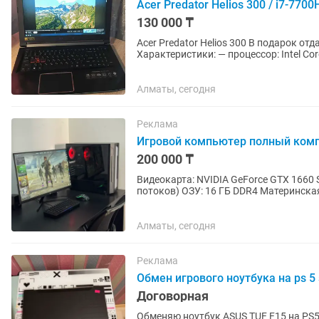
Acer Predator Helios 300 / i7-770
130 000 ₸
Acer Predator Helios 300 В подарок отдам мышь Log
Характеристики: — процессор: Intel Co
4GB — оперативная память:...
Алматы, сегодня
Реклама
Игровой компьютер полный ком
200 000 ₸
Видеокарта: NVIDIA GeForce GTX 1660 S
потоков) ОЗУ: 16 ГБ DDR4 Материнская
В комплекте: Монитор...
Алматы, сегодня
Реклама
Обмен игрового ноутбука на ps 5 
Договорная
Обменяю ноутбук ASUS TUF F15 на PS5 Slim. i5-11300h NVIDIA RTX 3060 SSD 2 tb О