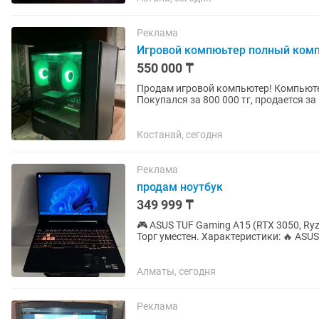
Реклама
Игровой компюьтер полный ком
550 000 ₸
Продам игровой компьютер! Компьютер
Покупался за 800 000 тг, продается за
сообщения. Характеристики...
Костанай, сегодня
Реклама
продам ноутбук
349 999 ₸
🎮 ASUS TUF Gaming A15 (RTX 3050, Ryzen 5, 16GB) + ПОДА
Торг уместен. Характеристики: 🔥 ASUS TUF Gaming A15 ⚙️ Процессор: AMD Ryzen 5 4600H (6
ядер / 12...
Алматы, сегодня
Реклама