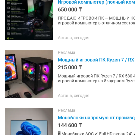
Игровой компьютер (полный ком
650 000 ₸
ПРОДАЮ ИГРОВОЙ ПК — МОЩНЫЙ КОМПЛЕ
игровой компьютер в отличном состоя
температуры. Отлично подойдет как д
Астана, сегодня
Реклама
Мощный игровой ПК Ryzen 7 / RX
215 000 ₸
Мощный игровой ПК Ryzen 7 / RX 580 4GB / 1
игровой компьютер на 8 ядерном Ryzen
современных игр, учебы,...
Астана, сегодня
Реклама
Моноблоки напрямую от произво
144 600 ₸
🖥 Моноблоки ΛОС ✔ Full HD экран 24″ ✔