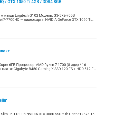
0HQ / GTX 1050 Ti 4GB / DDR4 8GB
itech G102 Модель: G3-572-705B
re i7-7700HQ — видеокарта: NVIDIA GeForce GTX 1050 Ti
плект
uper 6ГБ Процессор: AMD Ryzen 7 1700 (8 ядер / 16
 плата: Gigabyte B450 Gaming X SSD 120 ГБ + HDD 512 ГБ
slim
перативка 16