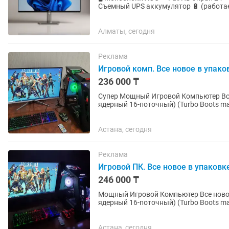
Съемный UPS аккумулятор 🔋 (работа
смартфоны). ✔ В комплекте...
Алматы, сегодня
Реклама
Игровой комп. Все новое в упак
236 000 ₸
Супер Мощный Игровой Компьютер Все новое в упаковке. - Проц
ядерный 16-поточный) (Turbo Boots ma
GDDR5 (на ультра...
Астана, сегодня
Реклама
Игровой ПК. Все новое в упаков
246 000 ₸
Мощный Игровой Компьютер Все новое в упаковке. - Процессор Inte
ядерный 16-поточный) (Turbo Boots ma
GDDR5 (на ультра...
Астана, сегодня