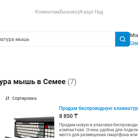
Клиентам
Бизнесу
Kaspi Гид
Мой
Сем
тура мышь в Семее
(7)
Сортировка
Продам беспроводную клавиатуру
8 850 ₸
Продам новую в упаковке беспроводн
компактная. Очень удобна для подкл
место для размещения смартфона или.