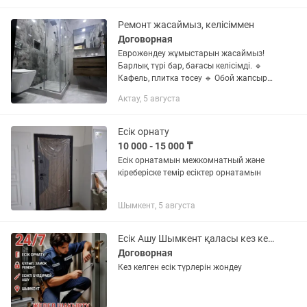
Ремонт жасаймыз, келісіммен
Договорная
Еврожөндеу жұмыстарын жасаймыз!
Барлық түрі бар, бағасы келісімді. 🔹
Кафель, плитка төсеу 🔹 Обой жапсыру
🔹 Қабырға, төбе бояу (краска) 🔹
Актау, 5 августа
Ламинат, линолеум, паркет төсеу 🔹
Есік орнату (ішкі, сыртқы) 🔹...
Есік орнату
10 000 - 15 000 ₸
Есік орнатамын межкомнатный және
кіреберіске темір есіктер орнатамын
Шымкент, 5 августа
Есік Ашу Шымкент қаласы кез келген замоктарды ашамыз взлом замок
Договорная
Кез келген есік түрлерін жондеу