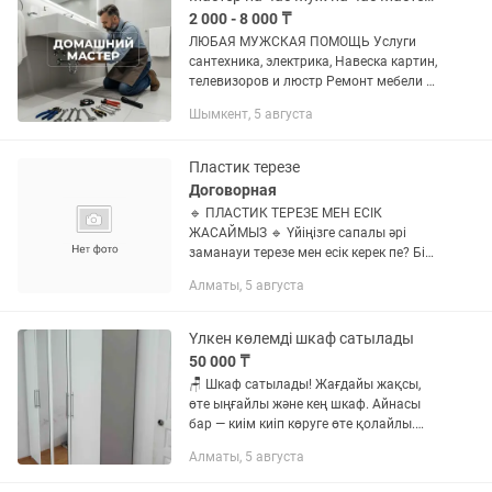
2 000 - 8 000 ₸
ЛЮБАЯ МУЖСКАЯ ПОМОЩЬ Услуги
сантехника, электрика, Навеска картин,
телевизоров и люстр Ремонт мебели и
многое другое, Мастер на час | Муж на
Шымкент, 5 августа
час 🔧 Үйдегі ұсақ жөндеу жұмыстарын
тез әрі сапалы жасап...
Пластик терезе
Договорная
🔹 ПЛАСТИК ТЕРЕЗЕ МЕН ЕСІК
ЖАСАЙМЫЗ 🔹 Үйіңізге сапалы әрі
заманауи терезе мен есік керек пе? Біз
сізге сенімді шешім ұсынамыз! ✅
Алматы, 5 августа
Пластик терезелер (әр түрлі өлшемде)
✅ Кіру және бөлме есіктері ✅...
Үлкен көлемді шкаф сатылады
50 000 ₸
🪑 Шкаф сатылады! Жағдайы жақсы,
өте ыңғайлы және кең шкаф. Айнасы
бар — киім киіп көруге өте қолайлы.
Үйіңізге сән беріп, барлық киіміңізді
Алматы, 5 августа
жинақы сақтауға көмектеседі. ✨
Ерекшеліктері: • Кең және...