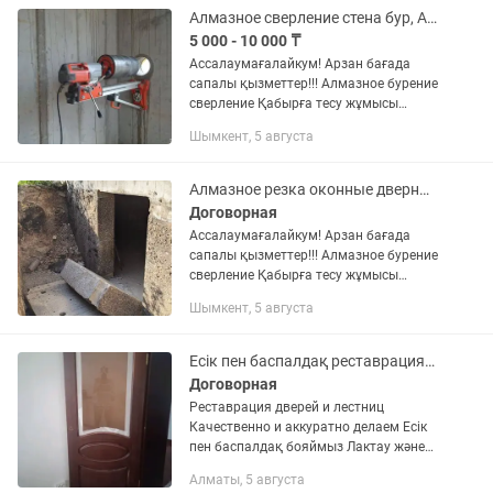
Алмазное сверление стена бур, Алмазный резка стены демонтаж проем Вытяжка
5 000 - 10 000 ₸
Ассалаумағалайкум! Арзан бағада
сапалы қызметтер!!! Алмазное бурение
сверление Қабырға тесу жұмысы
Алмазное резка проем ашу Уй
Шымкент, 5 августа
денгейыне ешқандай зиянсыз артық
выбратьсясыз жұмыс жасаймыз Өте...
Алмазное резка оконные дверные проемы демонтаж перфоратор отбойник стяжка
Договорная
Ассалаумағалайкум! Арзан бағада
сапалы қызметтер!!! Алмазное бурение
сверление Қабырға тесу жұмысы
Алмазное резка проем ашу Уй
Шымкент, 5 августа
денгейыне ешқандай зиянсыз артық
выбратьсясыз жұмыс жасаймыз Өте...
Есік пен баспалдақ реставрациясы Бояу және жөндеу
Договорная
Реставрация дверей и лестниц
Качественно и аккуратно делаем Есік
пен баспалдақ бояймыз Лактау және
басқа жұмыстар
Алматы, 5 августа