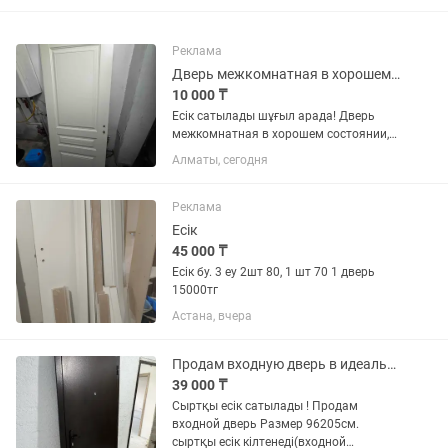
Реклама
Дверь межкомнатная в хорошем состоянии
10 000 ₸
Есік сатылады шұғыл арада! Дверь
межкомнатная в хорошем состоянии,
размер 80см 2м, срочно продаём!!!
Алматы, сегодня
Реклама
Есік
45 000 ₸
Есік бу. 3 еу 2шт 80, 1 шт 70 1 дверь
15000тг
Астана, вчера
Продам входную дверь в идеальном состояние
39 000 ₸
Сыртқы есік сатылады ! Продам
входной дверь Размер 96205см.
сыртқы есік кілтенеді(входной