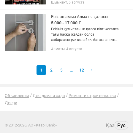
Шымкент, 5 августа
Есік ашамыз Алматы қаласы
5 000 - 17 000 ₸
Есігіңіз құлыптанып қалса кілт жоғалса
тағы басқа жағдай болса
хабарласыңыз қолайлы бағаға ашып
береміз
Алматы, 4 августа
1
2
3
...
12
Объявления
Для дома и сада
Ремонт и строительство
Двери
Қаз
Рус
© 2012-2026, АО «Kaspi Bank»