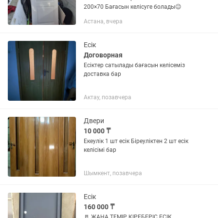
200×70 Бағасын келісуге болады😉
Астана, вчера
Есік
Договорная
Есіктер сатылады бағасын келісеміз
доставка бар
Актау, позавчера
Двери
10 000 ₸
Екеулік 1 шт есік Біреуліктен 2 шт есік
келісімі бар
Шымкент, позавчера
Есік
160 000 ₸
🚪 ЖАҢА ТЕМІР КІРЕБЕРІС ЕСІК