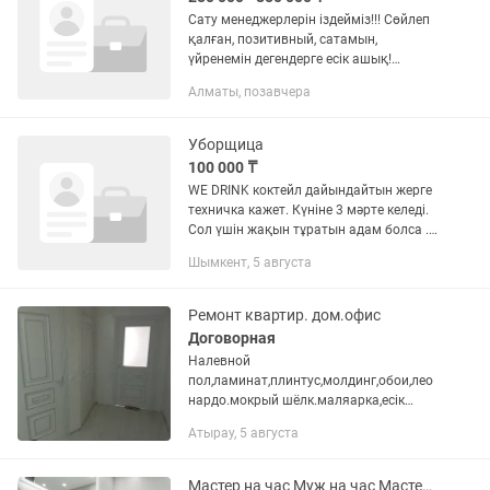
Сату менеджерлерін іздейміз!!! Сөйлеп
қалған, позитивный, сатамын,
үйренемін дегендерге есік ашық!
Сетевой немесе пирамида емес ❌
Алматы, позавчера
Отдел продаж 🔥 Айына 4 рет зп. Апта
сайын 1 аптада 50-450к...
Уборщица
100 000 ₸
WE DRINK коктейл дайындайтын жерге
техничка кажет. Күніне 3 мәрте келеді.
Сол үшін жақын тұратын адам болса .
Адрес: Нұрсаттағы мешіттің алдында .
Шымкент, 5 августа
Өте таза әйел адам керек . Міндеті:
күнделікті...
Ремонт квартир. дом.офис
Договорная
Налевной
пол,ламинат,плинтус,молдинг,обои,лео
нардо.мокрый шёлк.маляарка,есік
салу.кафель.электрика.сантехника
Атырау, 5 августа
жұмыстарын жасаймыз
.Офис.Магазин.Бутик.
Мастер на час Муж на час Мастер универсаль Мастер на все руки