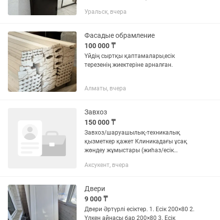
железный дверь есть ключи Сыртынан
Уральск, вчера
оңға ашылады Бағасы 39мың Адрес
Птицефабрика жол асфальт
Журнальный...
Фасадые обрамление
100 000 ₸
Үйдің сыртқы қаптамалары,есік
терезенің жиектеріне арналған.
Алматы, вчера
Завхоз
150 000 ₸
Завхоз/шаруашылық-техникалық
қызметкер қажет Клиникадағы ұсақ
жөндеу жұмыстары (жиһаз/есік
сияқты), шаруашылық жұмыстар және
Аксукент, вчера
қажет заттарды закуп жасау. Күнде
жөндеу бола бермейтіндіктен, бос...
Двери
9 000 ₸
Двери Әртүрлі есіктер. 1. Есік 200×80 2.
Үлкен айнасы бар 200×80 3. Есік