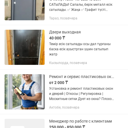
САТЫЛАДЫ! Сапалы, берік металл есік
сатылады. ✅ Жаңа ✅ Графит түсті
(заманауи дизайн) ✅ Қалың металл ✅
Тараз, позавчера
Сенімді құлыптар орнатылған ✅ Жылу
мен дыбысты жақсы оқшаулайды ✅...
Двери выходная
40 000 ₸
Темір есік сатылады осы дал тұрғаны
баска есік ауыстрган үшин сатылып
жатр
Кызылорда, позавчера
Ремонт и сервис пластиковых окон и дверей! Услуги мастера!
от 2 000 ₸
Установка и ремонт пластиковых окон
и дверей | Откосы | Регулировка |
Москитные сетки Дует из окна? Плохо
закрывается или перекосилось?
Актобе, позавчера
Установим и быстро устраним
проблему. Опыт более 10...
Менеджер по работе с клиентами
250 000 - 850 000 ₸