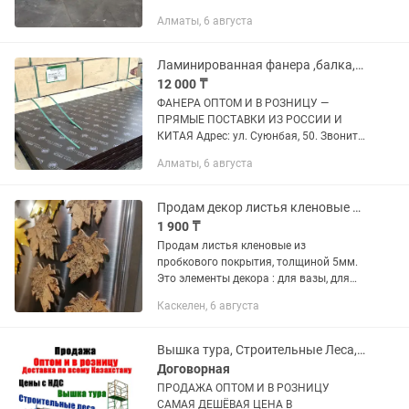
Алматы, 6 августа
Ламинированная фанера ,балка,осп производство Россия и Китай 18мм,21мм
12 000 ₸
ФАНЕРА ОПТОМ И В РОЗНИЦУ —
ПРЯМЫЕ ПОСТАВКИ ИЗ РОССИИ И
КИТАЯ Адрес: ул. Суюнбая, 50. Звоните
в любое удобное для вас время!
Алматы, 6 августа
Доставка по городу и области Самые
низкие цены в городе! На большие...
Продам декор листья кленовые для дома/интерьера
1 900 ₸
Продам листья кленовые из
пробкового покрытия, толщиной 5мм.
Это элементы декора : для вазы, для
стен/поверхностей и тд. Их 2 вида -
Каскелен, 6 августа
большие длина 7,5см и маленькие
длина 5см. Резка их вручную. Цена...
Вышка тура, Строительные Леса, леса на колесах
Договорная
ПРОДАЖА ОПТОМ И В РОЗНИЦУ
САМАЯ ДЕШЁВАЯ ЦЕНА В