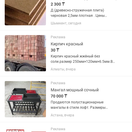
2 300 ₸
Д (древесно-стружечная плита)
черновая 2,5мм плотная . Цены
уточняйте по номеру.
Шымкент, сегодня
Реклама
Кирпич красный
30 ₸
Кирпич красный жжёный без
соли.размер 250мм×120мм×6.5мм.В
любом количестве по всему
Алматы, вчера
Казахстану. Работаем без посредников
прямо с завода. Марка м200.
Реклама
Мангал мощный сочный
70 000 ₸
Продаются полустационарные
мангалы в стиле лофт. Размеры
мангала 550300130 размер металла
Астана, вчера
5мм. Размер станины 1100840400
сделан из профильной трубы 4040
толщина стенки 1.8мм окрашен в
Реклама