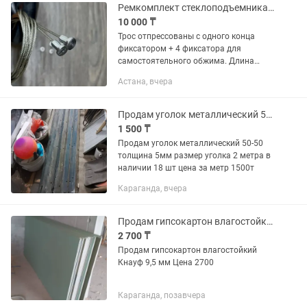
Ремкомплект стеклоподъемника сделай сам ,трос 1,5мм
10 000 ₸
Трос отпрессованы с одного конца
фиксатором + 4 фиксатора для
самостоятельного обжима. Длина
троса 1,2 метра 2шт. Трос плетение 7х7
Астана, вчера
сечение 1,5 мм. (7х7 1,5 мм.).
Продам уголок металлический 50-50
1 500 ₸
Продам уголок металлический 50-50
толщина 5мм размер уголка 2 метра в
наличии 18 шт цена за метр 1500т
Караганда, вчера
Продам гипсокартон влагостойкий Кнауф 9,5мм
2 700 ₸
Продам гипсокартон влагостойкий
Кнауф 9,5 мм Цена 2700
Караганда, позавчера