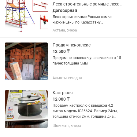
термостойкую...
Леса строительные рамные, леса на колесах (вышка-тура)
Договорная
Леса строительные Россия самые
низкие цены по Казахстану
сертификаты+паспорт в наличии в г.
Астана, вчера
Нур-Султан (Астана). Высота 2м длина
3м диаметр трубы 42мм, толщина
стенки 1,5мм max.высота до 60м Так
Продам пеноплекс
же...
12 500 ₸
Продам пеноплекс в упаковке всего 15
пачек толщина 5мм
Алматы, сегодня
Кастрюля
12 000 ₸
Продаем кастрюлю с крышкой 4.2
литра модель IC36624. Размер 24см,
толщина стенки 2мм, толщина дна
4.5мм. Индивидуальная упаковка.
Шымкент, вчера
Отличный подарок для домохозяйки.
Информация пишите на .