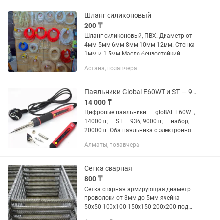
Шланг силиконовый
200 ₸
Шланг силиконовый, ПВХ. Диаметр от
4мм 5мм 6мм 8мм 10мм 12мм. Стенка
1мм и 1.5мм Масло бензостойкий.
Нейтральный к агрессивным
Астана, позавчера
жидкостям. Прозрачные и цветные.
Цена зависит от типа шланга и
диаметра
Паяльники Global E60WT и ST — 936, новые, цифровые, в фирменной упаковке
14 000 ₸
Цифровые паяльники: — gloBAL E60WT,
14000тг; — ST — 936, 9000тг; — набор,
20000тг. Оба паяльника с электронной
регулировкой, новые, не
Алматы, позавчера
использовались. Паяльник gloBAL
E60WT: Мощность паяльника —...
Сетка сварная
800 ₸
Сетка сварная армирующая диаметр
проволоки от 3мм до 5мм ячейка
50х50 100х100 150х150 200х200 под
стяжку под кладку для бетонных колец