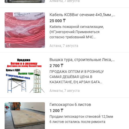
Алматы, 7 августа
Кабель КСВВнг сечение 4×0,5мм ,200 метров бухта.Красного цвета.
25 000 ₸
Кабель пожарной сигнализации,
(НГ)негорючий.Применяеться
согласно требований МЧС
РК.Имеються другие виды сечения в
Астана, 7 августа
ассортименте . Скидки при большом
количестве.
Вышка тура, строительные Леса, леса на колесах, фасадные леса, рамные леса
2 700 ₸
ПРОДАЖА ОПТОМ И В РОЗНИЦУ
САМАЯ ДЕШЁВАЯ ЦЕНА В
КАЗАХСТАНЕ, ЕҢ АРЗАН БАҒА
СТРОИТЕЛЬНЫЕ ЛЕСА ЛР-20 ЛРСП-40
Алматы, 7 августа
ЛРСП-60 Производства (РОССИЯ
ЗАВОДСКИЕ НОВЫЕ) по ГОСТУ
СЕРТИФИКАТЫ ПАСПОРТА, ИМЕЮТСЯ,
Гипсокартон 6 листов
в...
1 200 ₸
Продам гипсокартон стеновой 12,5мм
6 листов остались после ремонта