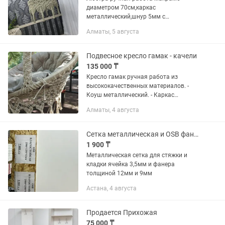
диаметром 70см,каркас
металлический,шнур 5мм с
сердечником.
Алматы, 5 августа
Подвесное кресло гамак - качели
135 000 ₸
Кресло гамак ручная работа из
высококачественных материалов. -
Коуш металлический. - Каркас
металлический диаметром. 70см и
Алматы, 4 августа
90см. - Гамаковый шнур со
статическим сердечником 5,5мм.
-Подушки из...
Сетка металлическая и OSB фанера
1 900 ₸
Металлическая сетка для стяжки и
кладки ячейка 3,5мм и фанера
толщиной 12мм и 9мм
Астана, 4 августа
Продается Прихожая
75 000 ₸