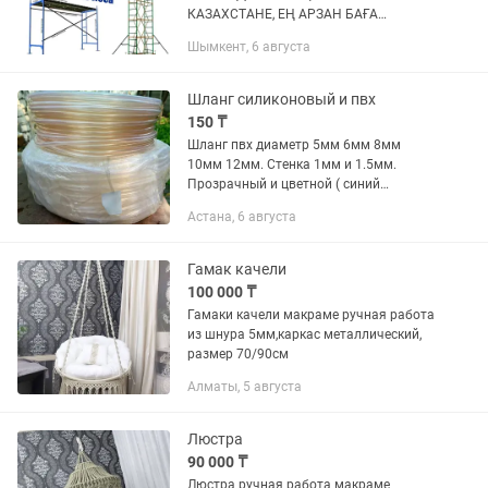
КАЗАХСТАНЕ, ЕҢ АРЗАН БАҒА
СТРОИТЕЛЬНЫЕ ЛЕСА ЛР-20 ЛРСП-40
Шымкент, 6 августа
ЛРСП-60 Производства (РОССИЯ
ЗАВОДСКИЕ НОВЫЕ) по ГОСТУ
СЕРТИФИКАТЫ ПАСПОРТА, ИМЕЮТСЯ,
Шланг силиконовый и пвх
В...
150 ₸
Шланг пвх диаметр 5мм 6мм 8мм
10мм 12мм. Стенка 1мм и 1.5мм.
Прозрачный и цветной ( синий
красный ) Шланг из пищевого
Астана, 6 августа
силикона. Нейтральный к агрессивным
жидкостям. Диаметр 5мм 6мм 8мм
10мм 12мм....
Гамак качели
100 000 ₸
Гамаки качели макраме ручная работа
из шнура 5мм,каркас металлический,
размер 70/90см
Алматы, 5 августа
Люстра
90 000 ₸
Люстра ручная работа макраме