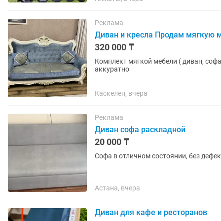
Реклама
Диван и кресла Продам мягкую м
320 000 ₸
Комплект мягкой мебели ( диван, софа
аккуратно
Каскелен, вчера
Реклама
Диван софа раскладной
20 000 ₸
Софа в отличном состоянии, без дефек
Астана, вчера
Диван для кафе и ресторанов