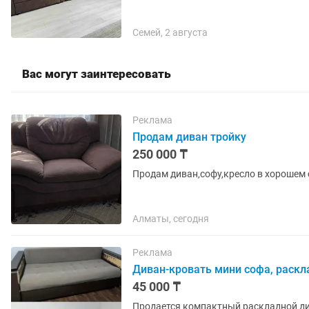
Семей, 2 августа
Вас могут заинтересовать
Реклама
Продам диван тройку
250 000 ₸
Продам диван,софу,кресло в хорошем 
Алматы, сегодня
Реклама
Диван-кровать мини софа, раск
45 000 ₸
Продается компактный раскладной диван (мини-софа). Легко