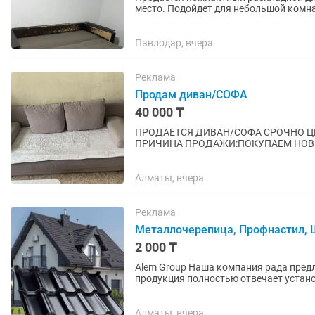
место. Подойдет для небольшой комнаты, дачи, офиса или съемной квартиры. Обивка в
хорошем состоянии, механизм...
Павлодар, вчера
Реклама
Продам диван/СОФА
40 000 ₸
ПРОДАЕТСЯ ДИВАН/СОФА СРОЧНО ЦЕНА 40тысяч ПИШИТЕ В О
ПРИЧИНА ПРОДАЖИ:ПОКУПАЕМ НОВ
комплекте 2подушки и 2 подлокотника
Алматы, вчера
Реклама
Металлочерепица, Профнастил, Ш
2 000 ₸
Alem Group Наша компания рада предложить обширный выбор металлопроката! Вся
продукция полностью отвечает установленным ст
ассортимент кровельных...
Алматы, вчера