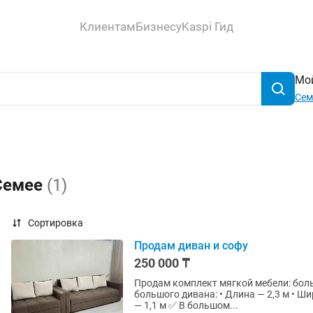
Клиентам
Бизнесу
Kaspi Гид
Мой
Сем
 Семее
(1)
Сортировка
Продам диван и софу
250 000 ₸
Продам комплект мягкой мебели: большой д
большого дивана: • Длина — 2,3 м • Ширина — 1,6 м 📏 Размеры софы: •
— 1,1 м ✅ В большом...