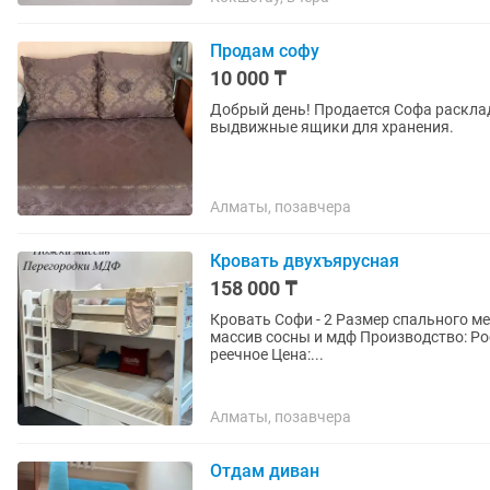
Продам софу
10 000 ₸
Добрый день! Продается Софа расклад
выдвижные ящики для хранения.
Алматы, позавчера
Кровать двухъярусная
158 000 ₸
Кровать Софи - 2 Размер спального м
массив сосны и мдф Производство: Россия Спинки, стенки кровати - реечные Днище
реечное Цена:...
Алматы, позавчера
Отдам диван