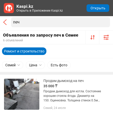
Kaspi.kz
Открыть
Открыть в Приложении Kaspi.kz
Объявления по запросу печ в Семее
6 объявлений
Ремонт и строительство
Семей
Цена
Есть фото
Продам дымоход на печ
35 000 ₸
Продам дымоход для котла. Состояние
хорошее стояла 4года. Диаметр на
150. Оцинковка. Толщина стенок 0.5мм.
Длина трубы 5 метров. Готовая с
Семей, 24 июля
отводом к печке. Только надо заново