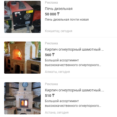
Реклама
Печь дизельная
50 000 ₸
Печь дизельная почти новая
Кокшетау, сегодня
Реклама
Кирпич огнеупорный шамотный общего назначения
560 ₸
Большой ассортимент
высококачественного огнеупорного
шамотного кирпича, более 17
Алматы, сегодня
наименований и размеров!
Применяется для выкладки печей,
каминов, тандыров, печных
Реклама
комплексов, печи для пиццы,...
Кирпич огнеупорный шамотный. Мертель.
510 ₸
Большой ассортимент
высококачественного огнеупорного
шамотного кирпича! Применяется для
Астана, сегодня
выкладки печей, каминов, тандыров,