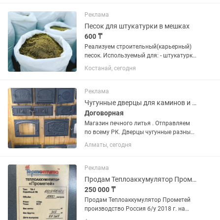
печных комплексов, печи для пиццы,
садовые, бани и сауны! Стандарт
Реклама
кирпич...
Песок для штукатурки в мешках
600 ₸
Реализуем строительный(карьерный)
песок. Используемый для: - штукатурки
стен ; - кладки кирпича ; - кладки печей,
Костанай, сегодня
тандыров и др. В наличии всегда есть
нужный объем от 1 мешка до 100ни
тонн....
Реклама
Чугунные дверцы для каминов и печей
Договорная
Магазин печного литья . Отправляем
по всему РК. Дверцы чугунные разных
размеров и моделей. Дверцы топочные
Алматы, сегодня
со стеклом и без. Дверцы
поддувальные . Дверцы прочистные .
Плиты под казан....
Реклама
Продам Теплоаккумулятор Прометей
250 000 ₸
Продам Теплоаккумулятор Прометей
производство Россия б/у 2018 г. на
1000 литров. Для твердотопливных