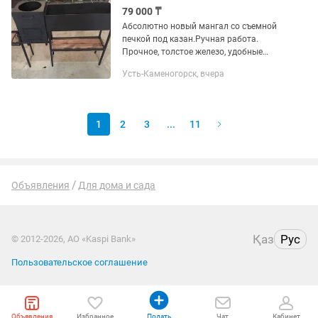
79 000 ₸
Абсолютно новый мангал со съемной
печкой под казан.Ручная работа.
Прочное, толстое железо, удобные
полочки, устойчивая конструкция и
Усть-Каменогорск, вчера
хорошие размеры. Печь под казан
можно использовать отдельно, труба...
1
2
3
...
11
Объявления
Для дома и сада
Қаз
Рус
© 2012-2026, АО «Kaspi Bank»
Пользовательское соглашение
Объявления
Избранное
Подать
Чат
Кабинет