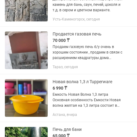
камень для бань, саун, печей, цоколя и
т.д. в сером и цветном варианте.
Усть-Каменогорск, сегодня
Продается газовая печь
70 000 ₸
Продаем газовую печь б/у очень в
хорошем состоянии , продаем в связи с
расширением квадратуры дома
Звоните уточняйте Реальным
Тараз, сегодня
покупателем есть ТОРГ
Новая волна 1,3 л Tupperware
6 990 ₸
Емкость Новая Волна 1,3 литра
Основная особенность Емкости Новая
волна желтая на 1,3 литра состоит в
удобной транспортировке пищи, а
Астана, вчера
также в возможности ее разогрева в
микроволновой печи
Печь для бани
65 000 ₸