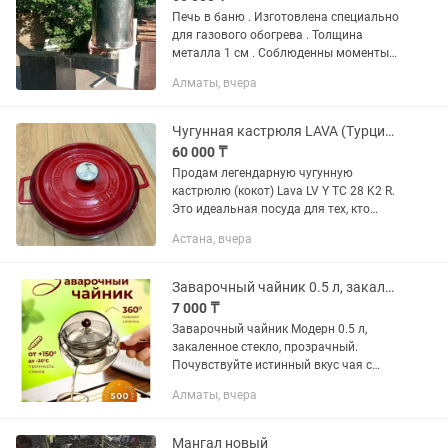
Печь в баню . Изготовлена специально
для газового обогрева . Толщина
металла 1 см . Соблюденны моменты
теплоотдачи с большим кпд ,,
Алматы, вчера
коэффициент полезного действия ,,так
же как и в титане . Титан из...
Чугунная кастрюля LAVA (Турция), 6.7 л, эмалированная
60 000 ₸
Продам легендарную чугунную
кастрюлю (кокот) Lava LV Y TC 28 K2 R.
Это идеальная посуда для тех, кто
ценит вкус «как из печи» и заботится о
Астана, вчера
здоровье семьи. Почему это лучшая
покупка для кухни: •...
Заварочный чайник 0.5 л, закаленное стекло
7 000 ₸
Заварочный чайник Модерн 0.5 л,
закаленное стекло, прозрачный.
Почувствуйте истинный вкус чая с
премиум чайным набором! Этот
Алматы, вчера
элегантный чайный набор создан для
истинных ценителей чая, которые
ценят...
Мангал новый