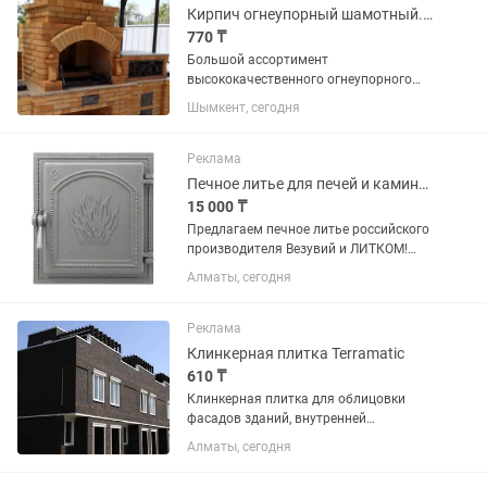
Кирпич огнеупорный шамотный. Чугунное литьё
770 ₸
Большой ассортимент
высококачественного огнеупорного
кирпича! Применяется для выкладки
Шымкент, сегодня
печей, каминов, тандыров, печных
комплексов, печи для пиццы, садовые,
бани и сауны! Стандарт кирпич для
Реклама
тандыра...
Печное литье для печей и каминов в Алматы и Астане
15 000 ₸
Предлагаем печное литье российского
производителя Везувий и ЛИТКОМ!
ДВЕРКИ каминные, топочные,
Алматы, сегодня
поддувальные, прочистные. Плиты под
қазан, колосники, задвижки, решетки-
гриль, дровницы, каминные наборы.
Реклама
Клинкерная плитка Terramatic
610 ₸
Клинкерная плитка для облицовки
фасадов зданий, внутренней
облицовки. Можно применять для для
Алматы, сегодня
облицовки печей, каминов, в бани и
сауны. Размер 240х71х14мм.