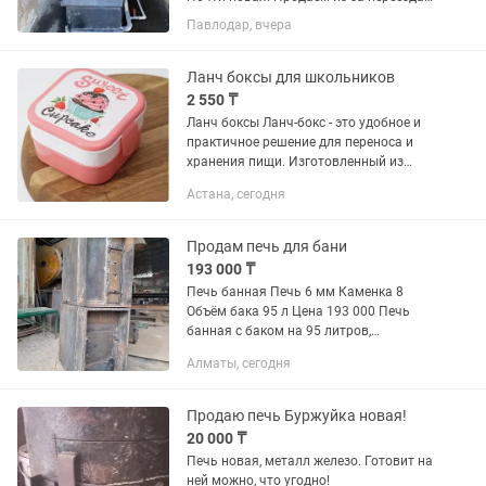
Все работает отлично. Стоит в селе
Павлодар, вчера
КУЛАКОЛЬ, экибастузского района.
Цена 350000. Покупали за 450000. Торг
есть.
Ланч боксы для школьников
2 550 ₸
Ланч боксы Ланч-бокс - это удобное и
практичное решение для переноса и
хранения пищи. Изготовленный из
полипропилена, материала, известного
Астана, сегодня
своей прочностью и долговечностью,
этот ланч-бокс...
Продам печь для бани
193 000 ₸
Печь банная Печь 6 мм Каменка 8
Объём бака 95 л Цена 193 000 Печь
банная с баком на 95 литров,
предназначена для использования в
Алматы, сегодня
банях, для обогрева трёх помещений,
кочегарки, моечной комнаты и...
Продаю печь Буржуйка новая!
20 000 ₸
Печь новая, металл железо. Готовит на
ней можно, что угодно!