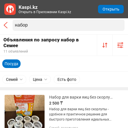
Kaspi.kz
Открыть
Открыть в Приложении Kaspi.kz
Объявления по запросу набор в
Семее
11 объявлений
Посуда
Семей
Цена
Есть фото
Набор для варки яиц без скорлупы
2 500 ₸
Набор для варки яиц без скорлупы -
удобное и практичное решение для
быстрого приготовления идеальных
яиц без лишних хлопот. Описание