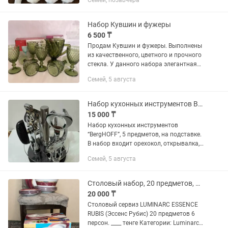
Семей, позавчера
товара: Этот набор состоит из
специальных форм, в которые...
Набор Кувшин и фужеры
6 500 ₸
Продам Кувшин и фужеры. Выполнены
из качественного, цветного и прочного
стекла. У данного набора элегантная
поверхность, насыщенный цвет и
Семей, 5 августа
эстетичная и удобная ножка-
подставка.
Набор кухонных инструментов BergHOFF,
15 000 ₸
Набор кухонных инструментов
“BergHOFF”, 5 предметов, на подставке.
В набор входит орехокол, открывалка,
штопор, пилер для чистки овощей,
Семей, 5 августа
фруктов, цитрусов и рыбы, чесночница,
вращающаяся стойка....
Столовый набор, 20 предметов, 6 персон
20 000 ₸
Столовый сервиз LUMINARC ESSENCE
RUBIS (Эссенс Рубис) 20 предметов 6
персон. ____ тенге Категории: Luminarc,