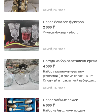
Семей, 24 июля
Набор бокалов фужеров
2 000 ₸
Фужеры бокалы набор. .
Семей, 20 июля
Посуда набор салатников-креманок (конфетниц) в форме яблок 5 шт
4 500 ₸
Набор салатников-креманок
(конфетниц) в форме яблок — 5 шт
Стильный и практичный набор для
красивой сервировки стола. Изящная
Семей, 16 июля
форма яблока придаёт посуде особый
шарм и делает подачу десертов,...
Набор чайных ложек
6 000 ₸
Набор чайных ложек продам