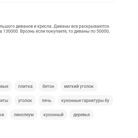
большого диванов и кресла. Диваны все раскрываются.
а 130000. Врознь если покупаете, то диваны по 50000,
овые
плитка
бетон
мягкий уголок
литы
уголок
печь
кухонные гарнитуры бу
ки
линолеум
кухонный
деревья