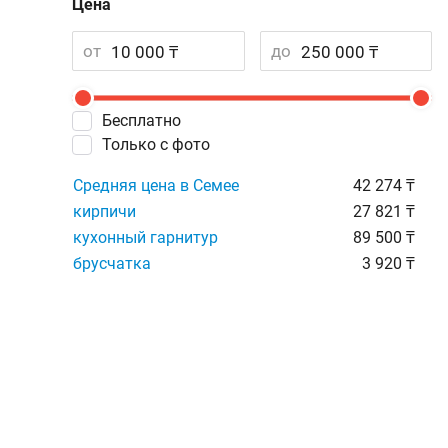
Цена
от
до
Бесплатно
Только с фото
Средняя цена в Семее
42 274 ₸
кирпичи
27 821 ₸
кухонный гарнитур
89 500 ₸
брусчатка
3 920 ₸