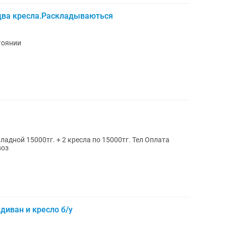
два кресла.Раскладываються
тоянии
ладной 15000тг. + 2 кресла по 15000тг. Тел Оплата
воз
диван и кресло б/у