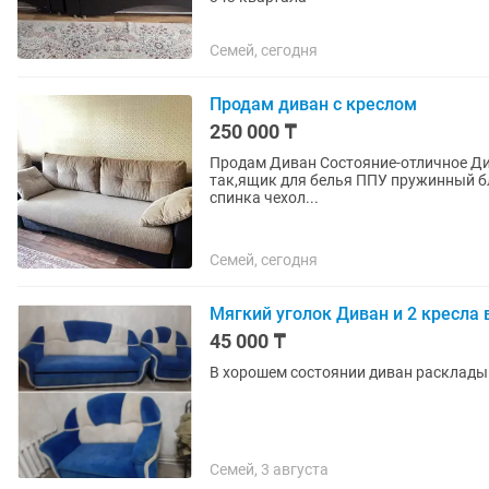
Семей, сегодня
Продам диван с креслом
250 000 ₸
Продам Диван Состояние-отличное Диван -Либерти,производство -Беларусь. Механизм тик-
так,ящик для белья ППУ пружинный блок. Ткань-Бельгия. Подушки съёмные чехлы,задняя
спинка чехол...
Семей, сегодня
Мягкий уголок Диван и 2 кресла
45 000 ₸
В хорошем состоянии диван раскладыв
Семей, 3 августа