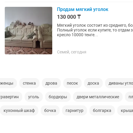
Продам мягкий уголок
130 000 ₸
Мягкий уголок состоит из среднего, 
Полный уголок если купите, то отдам з
кресло 10000 тенге. .
Семей, сегодня
аженцы
стенка
дрова
песок
доска
диваны угл
травертин
уголь
бордюры
двери металлические
п
кухонный шкаф
бочка
гарнитур
болгарка
крыш