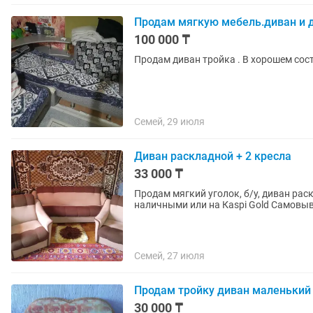
Продам мягкую мебель.диван и 
100 000 ₸
Продам диван тройка . В хорошем сос
Семей, 29 июля
Диван раскладной + 2 кресла
33 000 ₸
Продам мягкий уголок, б/у, диван раск
наличными или на Каspi Gold Самовы
Семей, 27 июля
Продам тройку диван маленький 
30 000 ₸