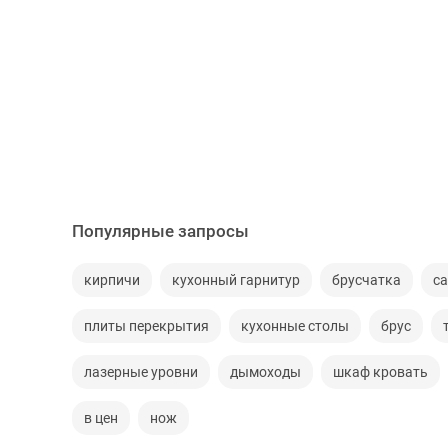
Популярные запросы
кирпичи
кухонный гарнитур
брусчатка
с
плиты перекрытия
кухонные столы
брус
лазерные уровни
дымоходы
шкаф кровать
в цен
нож