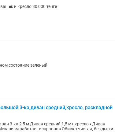
ан 🛋 и кресло 30 000 тенге
чном состояние зеленый
ольшой 3-ка,диван средний,кресло, раскладной
3-ка 2,5 м Диван средний 1,5 м+ кресло ▪️ Диван
Механизм работает исправно ▪️ Обивка чистая, без дыр и