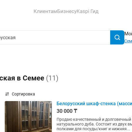
Клиентам
Бизнесу
Kaspi Гид
Мой
Сем
сская в Семее
(11)
Сортировка
Белорусский шкаф-стенка (масси
30 000 ₸
Продаю качественный и долговечный 
натурального дуба. Состоит из двух в
полками для посуды/книг и нижняя...