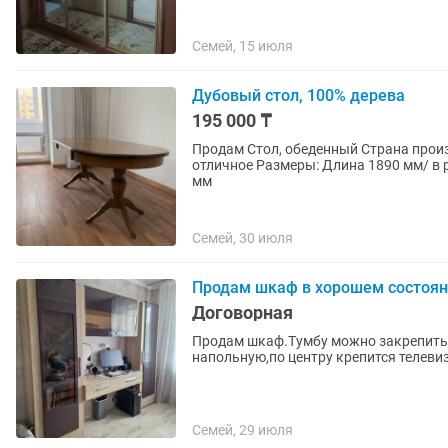
Семей, 15 июля
Дубовый стол, 100% дерева
195 000 ₸
Продам Стол, обеденный Страна производи
отличное Размеры: Длина 1890 мм/ в 
мм
Семей, 30 июля
Продам шкаф в хорошем состоя
Договорная
Продам шкаф.Тумбу можно закрепить к
напольную,по центру крепится телеви
Семей, 29 июля