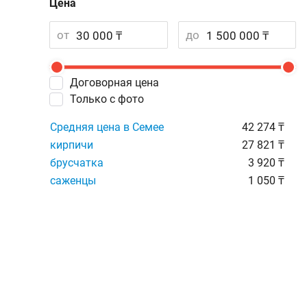
Цена
от
до
Договорная цена
Только с фото
Средняя цена в Семее
42 274 ₸
кирпичи
27 821 ₸
брусчатка
3 920 ₸
саженцы
1 050 ₸