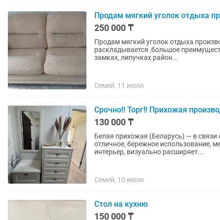
Продам мягкий уголок отдыха пр
250 000 ₸
Продам мягкий уголок отдыха произво
раскладывается ,большое преимуществ
замках, липучках район...
Семей, 11 июля
Срочно!! Торг!! Прихожая произв
130 000 ₸
Белая прихожая (Беларусь) — в связи
отличное, бережное использование, м
интерьер, визуально расширяет...
Семей, 10 июля
Стол на кухню
150 000 ₸