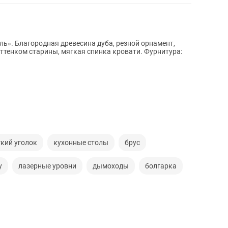
ь». Благородная древесина дуба, резной орнамент,
оттенком старины, мягкая спинка кровати. Фурнитура:
кий уголок
кухонные столы
брус
у
лазерные уровни
дымоходы
болгарка