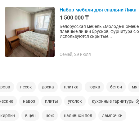
Набор мебели для спальни Лика
1 500 000 ₸
Белорусская мебель «МолодечноМебел
плавные линии брусков, фурнитура с 
Используются скрытые...
Семей, 29 июля
дрова
песок
доска
плитка
горка
бетон
мяг
ческие
навоз
плиты
уголок
кухонные гарнитуры б
кирпич
в цен
нож
наливной пол
лампочки