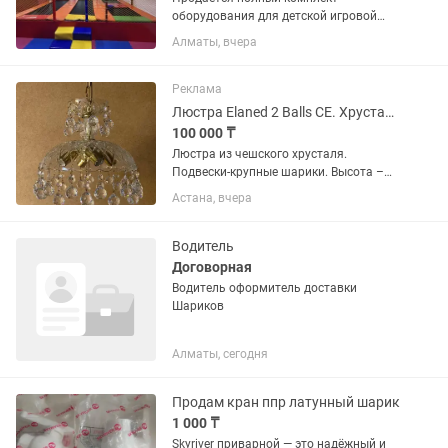
оборудования для детской игровой
комнаты и батутного центра «под
Алматы, вчера
ключ». Идеально для ТРЦ, кафе, баз
отдыха или детских садов. Материалы
коммерческие, износостойкие,...
Реклама
Люстра Elaned 2 Balls CE. Хрусталь. Чехия.
100 000 ₸
Люстра из чешского хрусталя.
Подвески-крупные шарики. Высота –
27 см. Диаметр – 30 см. Рожков- 4 шт.
Астана, вчера
Б/у, состояние отличное.
Водитель
Договорная
Водитель оформитель доставки
Шариков
Алматы, сегодня
Продам кран ппр латунный шарик
1 000 ₸
Skyriver приварной — это надёжный и