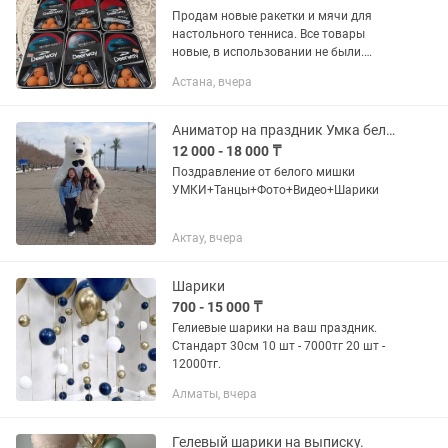
Продам новые ракетки и мячи для
настольного тенниса. Все товары
новые, в использовании не были.
Отлично подойдут для любителей,
Астана, вчера
начинающих игроков и семейного
отдыха. Качественные ракетки с
хорошим...
Аниматор на праздник Умка белый медведь
12 000 - 18 000 ₸
Поздравление от белого мишки
УМКИ+Танцы+Фото+Видео+Шарики
Актау, вчера
Шарики
700 - 15 000 ₸
Гелиевые шарики на ваш праздник.
Стандарт 30см 10 шт - 7000тг 20 шт -
12000тг.
Алматы, вчера
Гелевый шарики на выписку.