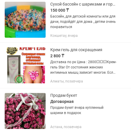
Сухой бассейн с шариками и горкой
150 000 ₸
Бассейн, для детской комнаты или для
дачи, подойдёт для дома , детям очень
понравиться
Кокшетау, вчера
Крем гель для сокращения
2 800 ₸
Доставка по рк Цена : 2800💥💥💥Крем-
гель Star От состояния женских
интимных мышц зависит многое. Если
они не в тонусе, можно столкнуться с
Алматы, позавчера
самыми разными расстройствами. Но
не пугайтесь раньше времени...
Продам букет
Договорная
Продам букет вчера купленный
шарики в подарок
Астана, позавчера