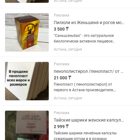
Астана, сегодня
изоляции стен, потолков, Сендвич
панелей, экологически безопасный,
огнестойкий. Сертификат,...
Реклама
Пилюли из Женьшеня и рогов молодого оленя для укрепления почек Саньшэньбао
3 500 ₸
"Саньшэньбао" - это натуральное
биологически активное пищевое
добавление, состоящее из шариков,
Астана, сегодня
содержащих экстракт из женьшеня и
рогов молодого оленя. Эти шарики -
это эффективное комплексное...
Реклама
пенополистирол /пенопласт/ от производителя
21 000 ₸
Пенопласт ( пенополистирол) от
первого в Астане производителя,
любых размеров и любой Марки
Астана, сегодня
-плотности . Толщина листа от 2 см до
63 см. Шарики для наполнения
бескаркасной мебели. Сертификат...
Реклама
Тайские шарики женские капсулы для сужение оптом и в розницу
2 999 ₸
Тайские шарики лечебные капсулы
сужающие оптом и в розницу