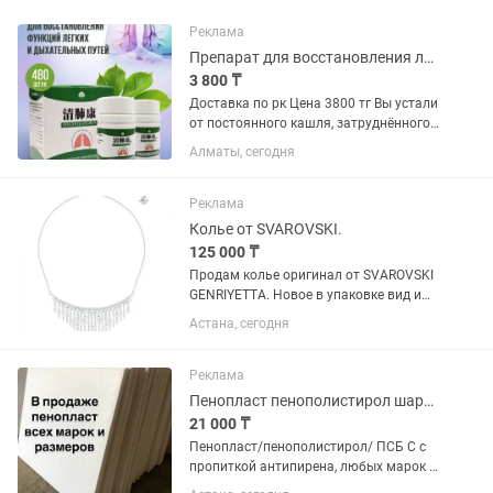
Реклама
Препарат для восстановления лёгких
3 800 ₸
Доставка по рк Цена 3800 тг Вы устали
от постоянного кашля, затруднённого
дыхания и ощущения тяжести в груди?
Алматы, сегодня
Эти симптомы могу быть признаками
хронических заболеваний
дыхательных путей, таких как...
Реклама
Колье от SVAROVSKI.
125 000 ₸
Продам колье оригинал от SVAROVSKI
GENRIYETTA. Новое в упаковке вид и
описание на фото. В подарок пробник
Астана, сегодня
туалетной воды от JO MALONE. Цена
125000т. Есть небольшой торг. Также
продам жемчужные бусы...
Реклама
Пенопласт пенополистирол шарики в Астане
21 000 ₸
Пенопласт/пенополистирол/ ПСБ С с
пропиткой антипирена, любых марок и
размеров для утепления и шумо