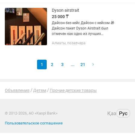
Dyson airstrait
25 000 ₸
Дайсон без кейс Дайсон с кейсом 🎁
Дайсон пакет Dyson Airstrait был
отмечен как одно из лучших
изобретений TIME в 2023 году.
Алматы, позавчера
Устройство оснащено 13-лопастным
импеллером, вращающимся со
скоростью до...
1
2
3
...
21
Объявления
Детям
Прочие детские товары
Қаз
Рус
© 2012-2026, АО «Kaspi Bank»
Пользовательское соглашение