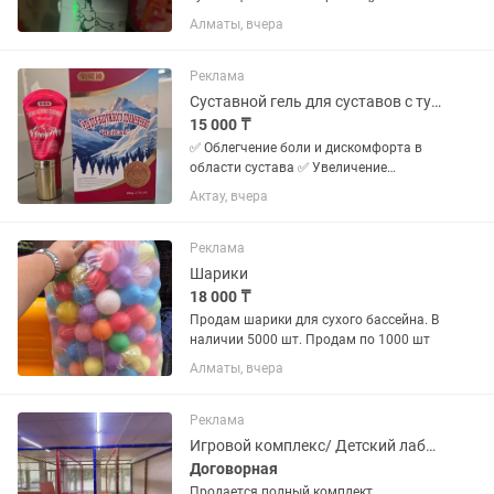
Алматы, вчера
Реклама
Суставной гель для суставов с турмалиновым шариком лечебный
15 000 ₸
✅ Облегчение боли и дискомфорта в
области сустава ✅ Увеличение
подвижности ✅ Снижение мышечного
Актау, вчера
напряжения ✅ Ускорение регенерации
тканей ✅ Уменьшение
воспалительного процесса 👉 Всё это
Реклама
достигается...
Шарики
18 000 ₸
Продам шарики для сухого бассейна. В
наличии 5000 шт. Продам по 1000 шт
Алматы, вчера
Реклама
Игровой комплекс/ Детский лабиринт/ Батуты
Договорная
Продается полный комплект