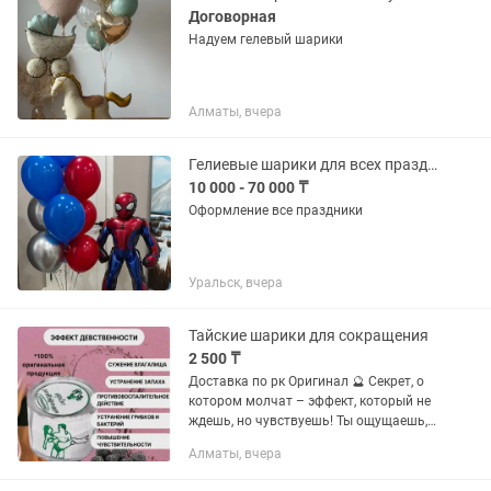
Договорная
Надуем гелевый шарики
Алматы, вчера
Гелиевые шарики для всех праздников
10 000 - 70 000 ₸
Оформление все праздники
Уральск, вчера
Тайские шарики для сокращения
2 500 ₸
Доставка по рк Оригинал 🔮 Секрет, о
котором молчат – эффект, который не
ждешь, но чувствуешь! Ты ощущаешь,
как со временем теряется упругость
Алматы, вчера
интимных мышц, появляется сухость,
неприятные...