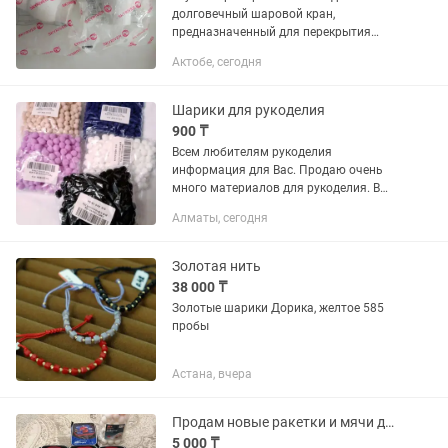
долговечный шаровой кран,
предназначенный для перекрытия
потока воды в трубопроводных
Актобе, сегодня
системах. ✨ Особенности: - 🔗
Приварной тип присоединения —
обеспечивает...
Шарики для рукоделия
900 ₸
Всем любителям рукоделия
информация для Вас. Продаю очень
много материалов для рукоделия. В
том числе серединки для бантиков,
Алматы, сегодня
тычинки для цветов. Цены разные.
Пишите на. Репсовые, атласные...
Золотая нить
38 000 ₸
Золотые шарики Дорика, желтое 585
пробы
Астана, вчера
Продам новые ракетки и мячи для настольного тенниса.
5 000 ₸