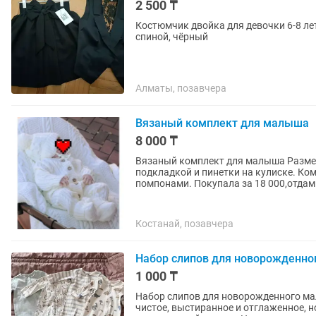
2 500 ₸
Костюмчик двойка для девочки 6-8 лет
спиной, чёрный
Алматы, позавчера
Вязаный комплект для малыша
8 000 ₸
Вязаный комплект для малыша Размер 56-66 Входит:вязаный тёплый комбинезон,шапочка с
подкладкой и пинетки на кулиске. К
помпонами. Покупала за 18 000,отдам.
Костанай, позавчера
Набор слипов для новорожденно
1 000 ₸
Набор слипов для новорожденного мальчик
чистое, выстиранное и отглаженное, носили