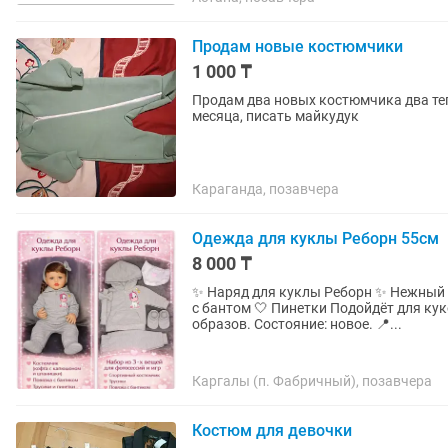
Продам новые костюмчики
1 000 ₸
Продам два новых костюмчика два тепл
месяца, писать майкудук
Караганда, позавчера
Одежда для куклы Реборн 55см
8 000 ₸
✨ Наряд для куклы Реборн ✨ Нежный 
с бантом 🤍 Пинетки Подойдёт для ку
образов. Состояние: новое. 📍...
Каргалы (п. Фабричный), позавчера
Костюм для девочки