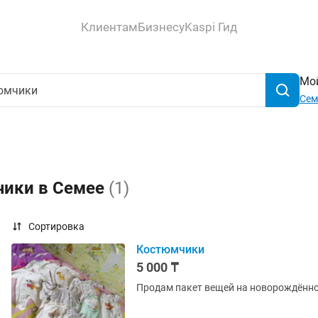
Клиентам
Бизнесу
Kaspi Гид
Мой
Сем
чики в Семее
(1)
Сортировка
Костюмчики
5 000 ₸
Продам пакет вещей на новорождённог